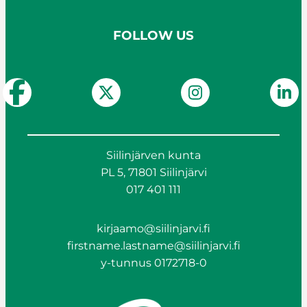
FOLLOW US
Siilinjärven kunta
PL 5, 71801 Siilinjärvi
017 401 111
kirjaamo@siilinjarvi.fi
firstname.lastname@siilinjarvi.fi
y-tunnus 0172718-0