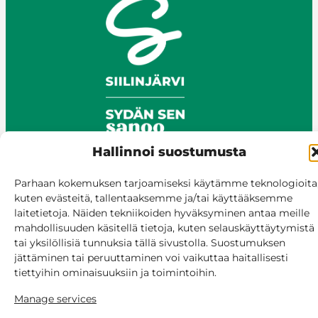
Hallinnoi suostumusta
Parhaan kokemuksen tarjoamiseksi käytämme teknologioita
© Siilinjärvi 2025
kuten evästeitä, tallentaaksemme ja/tai käyttääksemme
Give feedback
laitetietoja. Näiden tekniikoiden hyväksyminen antaa meille
mahdollisuuden käsitellä tietoja, kuten selauskäyttäytymistä
Online services
tai yksilöllisiä tunnuksia tällä sivustolla. Suostumuksen
Billing and invoicing
jättäminen tai peruuttaminen voi vaikuttaa haitallisesti
Accessibility
tiettyihin ominaisuuksiin ja toimintoihin.
Cookie policy
Manage services
Manage consent