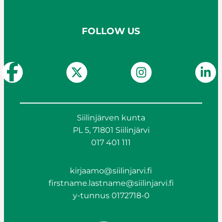
FOLLOW US
Siilinjärven kunta
PL 5, 71801 Siilinjärvi
017 401 111
kirjaamo@siilinjarvi.fi
firstname.lastname@siilinjarvi.fi
y-tunnus 0172718-0