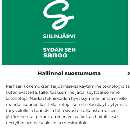
Hallinnoi suostumusta
© Siilinjärvi 2025
Parhaan kokemuksen tarjoamiseksi käytämme teknologioita
Give feedback
kuten evästeitä, tallentaaksemme ja/tai käyttääksemme
Online services
laitetietoja. Näiden tekniikoiden hyväksyminen antaa meille
Billing and invoicing
mahdollisuuden käsitellä tietoja, kuten selauskäyttäytymistä
tai yksilöllisiä tunnuksia tällä sivustolla. Suostumuksen
Accessibility
jättäminen tai peruuttaminen voi vaikuttaa haitallisesti
Cookie policy
tiettyihin ominaisuuksiin ja toimintoihin.
Manage consent