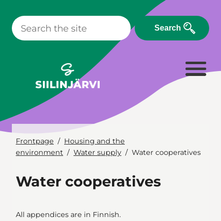
Skip
to
Search
content
Frontpage
Housing and the
environment
Water supply
Water cooperatives
Water cooperatives
All appendices are in Finnish.