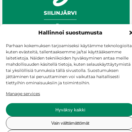
Hallinnoi suostumusta
Parhaan kokemuksen tarjoamiseksi käytämme teknologioita
kuten evästeitä, tallentaaksemme ja/tai käyttääksemme
laitetietoja. Näiden tekniikoiden hyväksyminen antaa meille
© Siilinjärvi 2025
mahdollisuuden käsitellä tietoja, kuten selauskäyttäytymistä
Give feedback
tai yksilöllisiä tunnuksia tällä sivustolla. Suostumuksen
Online services
jättäminen tai peruuttaminen voi vaikuttaa haitallisesti
Billing and invoicing
tiettyihin ominaisuuksiin ja toimintoihin.
Accessibility
Manage services
Cookie policy
Manage consent
Hyväksy kaikki
Vain välttämättömät