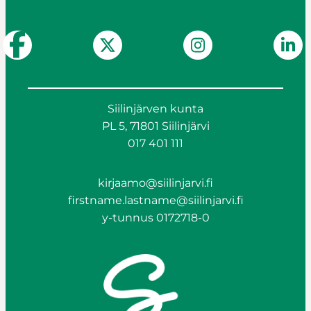
Siilinjärven kunta
PL 5, 71801 Siilinjärvi
017 401 111
kirjaamo@siilinjarvi.fi
firstname.lastname@siilinjarvi.fi
y-tunnus 0172718-0