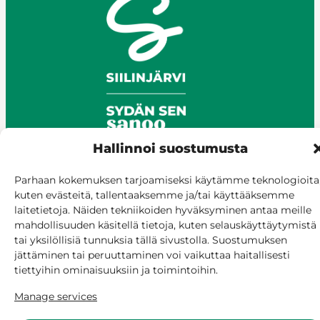
Hallinnoi suostumusta
Parhaan kokemuksen tarjoamiseksi käytämme teknologioita
© Siilinjärvi 2025
kuten evästeitä, tallentaaksemme ja/tai käyttääksemme
Give feedback
laitetietoja. Näiden tekniikoiden hyväksyminen antaa meille
mahdollisuuden käsitellä tietoja, kuten selauskäyttäytymistä
Online services
tai yksilöllisiä tunnuksia tällä sivustolla. Suostumuksen
Billing and invoicing
jättäminen tai peruuttaminen voi vaikuttaa haitallisesti
Accessibility
tiettyihin ominaisuuksiin ja toimintoihin.
Cookie policy
Manage services
Manage consent