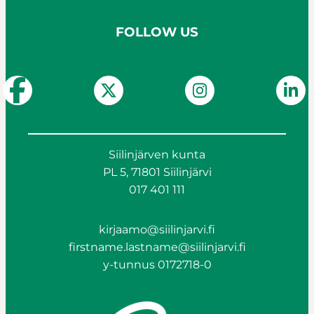
FOLLOW US
Siilinjärven kunta
PL 5, 71801 Siilinjärvi
017 401 111
kirjaamo@siilinjarvi.fi
firstname.lastname@siilinjarvi.fi
y-tunnus 0172718-0