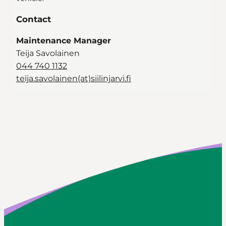
Contact
Maintenance Manager
Teija Savolainen
044 740 1132
teija.savolainen(at)siilinjarvi.fi