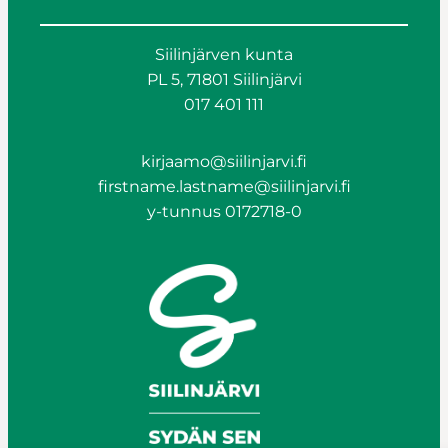
Siilinjärven kunta
PL 5, 71801 Siilinjärvi
017 401 111
kirjaamo@siilinjarvi.fi
firstname.lastname@siilinjarvi.fi
y-tunnus 0172718-0