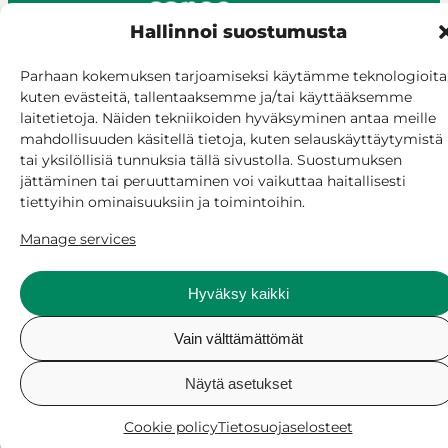
Hallinnoi suostumusta
Parhaan kokemuksen tarjoamiseksi käytämme teknologioita
kuten evästeitä, tallentaaksemme ja/tai käyttääksemme
© Siilinjärvi 2025
laitetietoja. Näiden tekniikoiden hyväksyminen antaa meille
Give feedback
mahdollisuuden käsitellä tietoja, kuten selauskäyttäytymistä
Online services
tai yksilöllisiä tunnuksia tällä sivustolla. Suostumuksen
Billing and invoicing
jättäminen tai peruuttaminen voi vaikuttaa haitallisesti
Accessibility
tiettyihin ominaisuuksiin ja toimintoihin.
Cookie policy
Manage services
Manage consent
Hyväksy kaikki
Vain välttämättömät
Näytä asetukset
Cookie policy
Tietosuojaselosteet