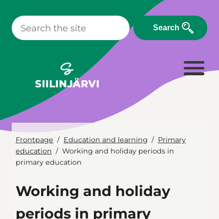
Skip
to
Search
content
Frontpage
Education and learning
Primary
education
Working and holiday periods in
primary education
Working and holiday
periods in primary