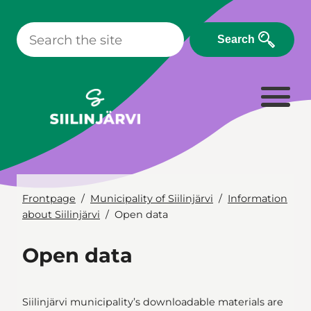
Skip
to
Search
content
Frontpage
Municipality of Siilinjärvi
Information
about Siilinjärvi
Open data
Open data
Siilinjärvi municipality’s downloadable materials are