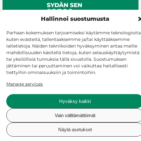
Hallinnoi suostumusta
Parhaan kokemuksen tarjoamiseksi käytämme teknologioita
kuten evästeitä, tallentaaksemme ja/tai käyttääksemme
© Siilinjärvi 2025
laitetietoja. Näiden tekniikoiden hyväksyminen antaa meille
Give feedback
mahdollisuuden käsitellä tietoja, kuten selauskäyttäytymistä
Online services
tai yksilöllisiä tunnuksia tällä sivustolla. Suostumuksen
Billing and invoicing
jättäminen tai peruuttaminen voi vaikuttaa haitallisesti
Accessibility
tiettyihin ominaisuuksiin ja toimintoihin.
Cookie policy
Manage services
Manage consent
Hyväksy kaikki
Vain välttämättömät
Näytä asetukset