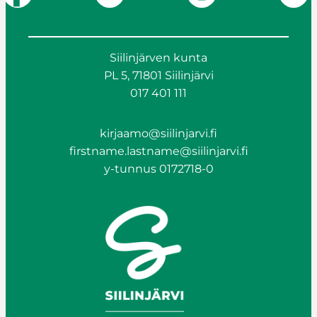
Siilinjärven kunta
PL 5, 71801 Siilinjärvi
017 401 111
kirjaamo@siilinjarvi.fi
firstname.lastname@siilinjarvi.fi
y-tunnus 0172718-0