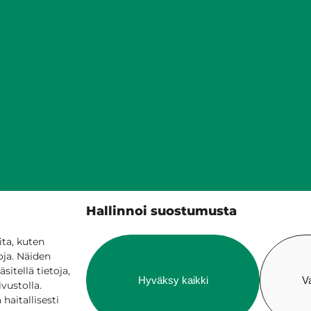
Siilinjärven kunta
Hallinnoi suostumusta
PL 5, 71801 Siilinjärvi
017 401 111
ta, kuten
oja. Näiden
itellä tietoja,
Hyväksy kaikki
V
ivustolla.
aitallisesti