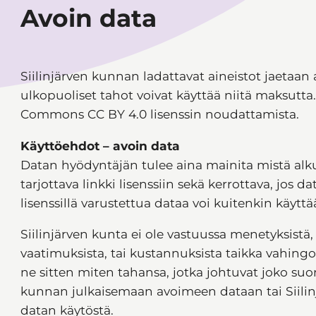
Avoin data
Siilinjärven kunnan ladattavat aineistot jaetaan a
ulkopuoliset tahot voivat käyttää niitä maksutta
Commons CC BY 4.0 lisenssin noudattamista.
Käyttöehdot – avoin data
Datan hyödyntäjän tulee aina mainita mistä alku
tarjottava linkki lisenssiin sekä kerrottava, jos 
lisenssillä varustettua dataa voi kuitenkin käyttä
Siilinjärven kunta ei ole vastuussa menetyksistä,
vaatimuksista, tai kustannuksista taikka vahingos
ne sitten miten tahansa, jotka johtuvat joko suora
kunnan julkaisemaan avoimeen dataan tai Siili
datan käytöstä.