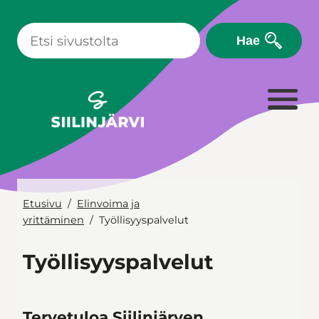
Siirry
sisältöön
Hae
Etusivu
Elinvoima ja
yrittäminen
Työllisyyspalvelut
Työllisyyspalvelut
Tervetuloa Siilinjärven