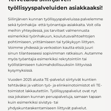
työllisyyspalveluiden asiakkaaksi!
Siilinjärven kunnan työllisyyspalveluissa palvelemme
sekä työnhakija- että työnantaja-asiakkaita. Voit olla
meihin yhteydessä, jos tarvitset valmennusta
esimerkiksi työnhakuun, koulutusvaihtoehtojen
pohtimiseen, yrittämiseen tai työkykyyn liittyen.
Voimme yhdessä ja verkoston kautta etsiä juuri
sinun tilanteeseesi sopivimman ratkaisun. Autamme
myös työantajia esimerkiksi rekrytointiin tai
työllistämiseen tukimahdollisuuksiin liittyvissä
kysymyksissä.
Vuoden 2025 alusta TE-palvelut siirtyivät kuntien
tehtäväksi ja valtion työ- ja elinkeinotoimistot eli TE-
toimistot lakkautettiin. Työllisyyspalvelut ovat nyt
osa jokaisen kunnan peruspalveluja, samaan tapaan
kuin esimerkiksi sivistys- tai
yhdyskuntarakentamiseen liittyvät palvelut.