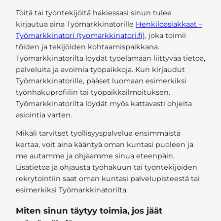
Töitä tai työntekijöitä hakiessasi sinun tulee
kirjautua aina Työmarkkinatorille
Henkilöasiakkaat –
Työmarkkinatori (tyomarkkinatori.fi)
, joka toimii
töiden ja tekijöiden kohtaamispaikkana.
Työmarkkinatorilta löydät työelämään liittyvää tietoa,
palveluita ja avoimia työpaikkoja. Kun kirjaudut
Työmarkkinatorille, pääset luomaan esimerkiksi
työnhakuprofiilin tai työpaikkailmoituksen.
Työmarkkinatorilta löydät myös kattavasti ohjeita
asiointia varten.
Mikäli tarvitset työllisyyspalvelua ensimmäistä
kertaa, voit aina kääntyä oman kuntasi puoleen ja
me autamme ja ohjaamme sinua eteenpäin.
Lisätietoa ja ohjausta työhakuun tai työntekijöiden
rekrytointiin saat oman kuntasi palvelupisteestä tai
esimerkiksi Työmarkkinatorilta.
Miten sinun täytyy toimia, jos jäät