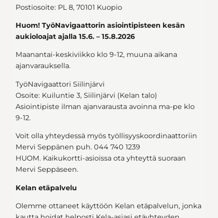
Postiosoite: PL 8, 70101 Kuopio
Huom! TyöNavigaattorin asiointipisteen kesän
aukioloajat ajalla 15.6. – 15.8.2026
Maanantai-keskiviikko klo 9-12, muuna aikana
ajanvarauksella.
TyöNavigaattori Siilinjärvi
Osoite: Kuiluntie 3, Siilinjärvi (Kelan talo)
Asiointipiste ilman ajanvarausta avoinna ma-pe klo
9-12.
Voit olla yhteydessä myös työllisyyskoordinaattoriin
Mervi Seppänen puh. 044 740 1239
HUOM. Kaikukortti-asioissa ota yhteyttä suoraan
Mervi Seppäseen.
Kelan etäpalvelu
Olemme ottaneet käyttöön Kelan etäpalvelun, jonka
kautta hoidat helposti Kela-asiasi etäyhteyden