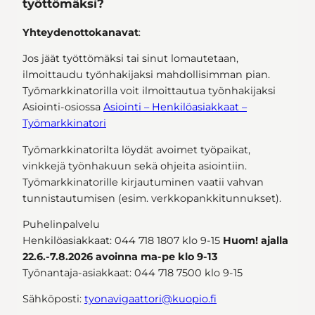
työttömäksi?
Yhteydenottokanavat
:
Jos jäät työttömäksi tai sinut lomautetaan,
ilmoittaudu työnhakijaksi mahdollisimman pian.
Työmarkkinatorilla voit ilmoittautua työnhakijaksi
Asiointi-osiossa
Asiointi – Henkilöasiakkaat –
Työmarkkinatori
Työmarkkinatorilta löydät avoimet työpaikat,
vinkkejä työnhakuun sekä ohjeita asiointiin.
Työmarkkinatorille kirjautuminen vaatii vahvan
tunnistautumisen (esim. verkkopankkitunnukset).
Puhelinpalvelu
Henkilöasiakkaat: 044 718 1807 klo 9-15
Huom! ajalla
22.6.-7.8.2026 avoinna ma-pe klo 9-13
Työnantaja-asiakkaat: 044 718 7500 klo 9-15
Sähköposti:
tyonavigaattori@kuopio.fi