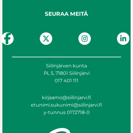
SEURAA MEITÄ
Siilinjärven kunta
PL 5, 71801 Siilinjärvi
017 401 111
kirjaamo@siilinjarvi.fi
etunimi.sukunimi@siilinjarvi.fi
y-tunnus 0172718-0