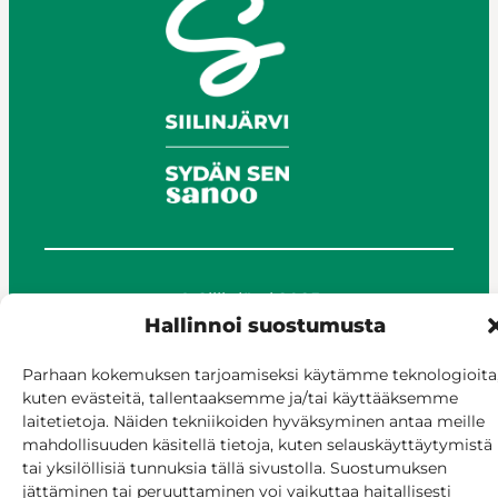
© Siilinjärvi 2025
Hallinnoi suostumusta
Anna palautetta
Asioi verkossa
Parhaan kokemuksen tarjoamiseksi käytämme teknologioita
Laskutus ja maksaminen
kuten evästeitä, tallentaaksemme ja/tai käyttääksemme
Saavutettavuus
laitetietoja. Näiden tekniikoiden hyväksyminen antaa meille
Evästekäytäntö
mahdollisuuden käsitellä tietoja, kuten selauskäyttäytymistä
Hallitse suostumusta
tai yksilöllisiä tunnuksia tällä sivustolla. Suostumuksen
jättäminen tai peruuttaminen voi vaikuttaa haitallisesti