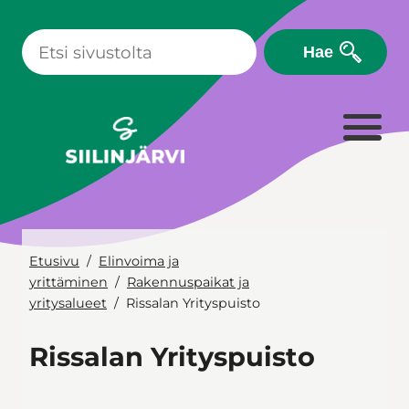
Siirry
sisältöön
Hae
Etusivu
Elinvoima ja
yrittäminen
Rakennuspaikat ja
yritysalueet
Rissalan Yrityspuisto
Rissalan Yrityspuisto