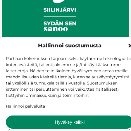
Hallinnoi suostumusta
© Siilinjärvi 2025
Parhaan kokemuksen tarjoamiseksi käytämme teknologioita
Anna palautetta
kuten evästeitä, tallentaaksemme ja/tai käyttääksemme
laitetietoja. Näiden tekniikoiden hyväksyminen antaa meille
Asioi verkossa
mahdollisuuden käsitellä tietoja, kuten selauskäyttäytymistä
Laskutus ja maksaminen
tai yksilöllisiä tunnuksia tällä sivustolla. Suostumuksen
Saavutettavuus
jättäminen tai peruuttaminen voi vaikuttaa haitallisesti
Evästekäytäntö
tiettyihin ominaisuuksiin ja toimintoihin.
Hallitse suostumusta
Hallinnoi palveluita
Hyväksy kaikki