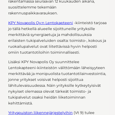
rakentamassa seuraavan 12 kuukauden aikana,
suosittelemme tekemään
rakennuspaikkavarauksen.
KPY Novapolis Oy:n Lentokapteeni
-kiinteistö tarjoaa
jo tällä hetkellä alueelle sijoittuneille yrityksille
merkittäviä synergiaetuja ja mahdollisuuksia
erilaisten tukipalveluiden osalta: toimisto-, kokous ja
ruokailupalvelut ovat liitettävissä hyvin helposti
omiin tuotantotiloihin toiminnallisesti.
Lisäksi KPY Novapolis Oy suunnittelee
Lentokapteeni-kiinteistön välittömään läheisyyteen
merkittävää ja monipuolista tuotantotilainvestointia,
jonne yritykset voisivat helposti sijoittua
lähitulevaisuudessa. Näin yrityksille kytkeytyisivät
nykyiset olemassa olevat tärkeät toimisto- ja
tukipalvelut osaksi heidän liiketoiminnan
kehittämistä.
Yrityspuiston liikennejärjestelyihin
(Vt 9) tulee