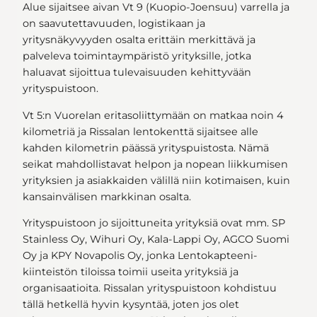
Alue sijaitsee aivan Vt 9 (Kuopio-Joensuu) varrella ja
on saavutettavuuden, logistikaan ja
yritysnäkyvyyden osalta erittäin merkittävä ja
palveleva toimintaympäristö yrityksille, jotka
haluavat sijoittua tulevaisuuden kehittyvään
yrityspuistoon.
Vt 5:n Vuorelan eritasoliittymään on matkaa noin 4
kilometriä ja Rissalan lentokenttä sijaitsee alle
kahden kilometrin päässä yrityspuistosta. Nämä
seikat mahdollistavat helpon ja nopean liikkumisen
yrityksien ja asiakkaiden välillä niin kotimaisen, kuin
kansainvälisen markkinan osalta.
Yrityspuistoon jo sijoittuneita yrityksiä ovat mm. SP
Stainless Oy, Wihuri Oy, Kala-Lappi Oy, AGCO Suomi
Oy ja KPY Novapolis Oy, jonka Lentokapteeni-
kiinteistön tiloissa toimii useita yrityksiä ja
organisaatioita. Rissalan yrityspuistoon kohdistuu
tällä hetkellä hyvin kysyntää, joten jos olet