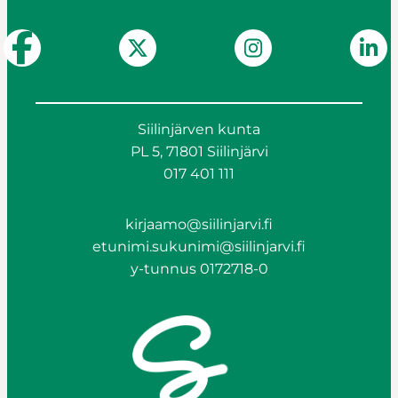
Siilinjärven kunta
PL 5, 71801 Siilinjärvi
017 401 111
kirjaamo@siilinjarvi.fi
etunimi.sukunimi@siilinjarvi.fi
y-tunnus 0172718-0