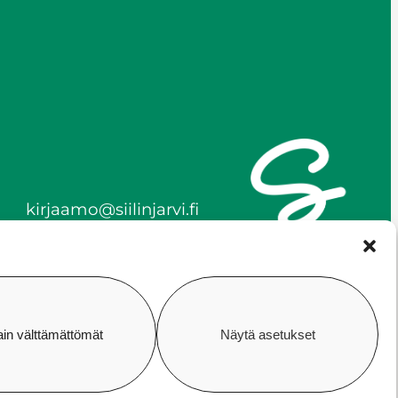
kirjaamo@siilinjarvi.fi
etunimi.sukunimi@siilinjar
vi.fi
y-tunnus 0172718-0
ain välttämättömät
Näytä asetukset
vuus
Evästekäytäntö
Hallitse suostumusta