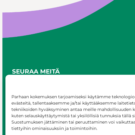
SEURAA MEITÄ
Parhaan kokemuksen tarjoamiseksi käytämme teknologioi
evästeitä, tallentaaksemme ja/tai käyttääksemme laitetiet
tekniikoiden hyväksyminen antaa meille mahdollisuuden käs
kuten selauskäyttäytymistä tai yksilöllisiä tunnuksia tällä s
Suostumuksen jättäminen tai peruuttaminen voi vaikuttaa h
tiettyihin ominaisuuksiin ja toimintoihin.
© Siilinjärvi 2025
Anna palautetta
Asioi