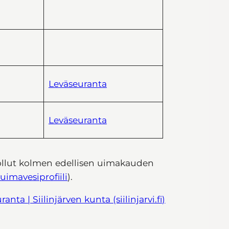
Leväseuranta
Leväseuranta
 ollut kolmen edellisen uimakauden
uimavesiprofiili
).
nta | Siilinjärven kunta (siilinjarvi.fi)