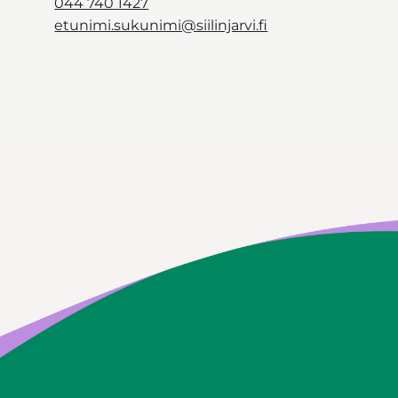
044 740 1427
etunimi.sukunimi@siilinjarvi.fi