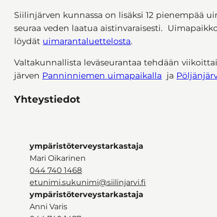
Siilinjärven kunnassa on lisäksi 12 pienempää ui
seuraa veden laatua aistinvaraisesti. Uimapaikko
löydät
uimarantaluettelosta
.
Valtakunnallista leväseurantaa tehdään viikoit
järven
Panninniemen uimapaikalla
ja
Pöljänjär
Yhteystiedot
ympäristöterveystarkastaja
Mari Oikarinen
044 740 1468
etunimi.sukunimi@siilinjarvi.fi
ympäristöterveystarkastaja
Anni Varis