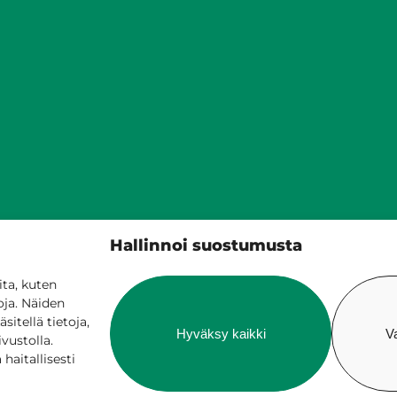
Siilinjärven kunta
Hallinnoi suostumusta
PL 5, 71801 Siilinjärvi
017 401 111
ta, kuten
oja. Näiden
itellä tietoja,
Hyväksy kaikki
V
ivustolla.
aitallisesti
 verkossa
Laskutus ja maksaminen
Saavutetta