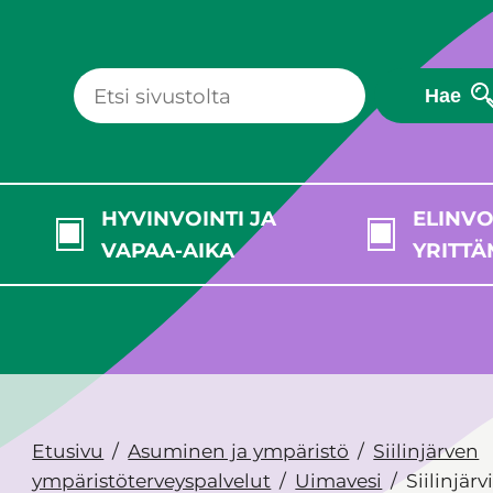
Hae
HYVINVOINTI JA
ELINVO
VAPAA-AIKA
YRITTÄ
Etusivu
Asuminen ja ympäristö
Siilinjärven
ympäristöterveyspalvelut
Uimavesi
Siilinjärv