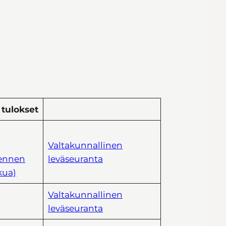
 tulokset
Valtakunnallinen
(ennen
leväseuranta
kua)
Valtakunnallinen
leväseuranta