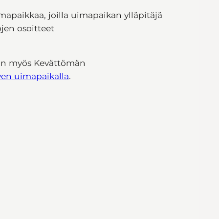
mapaikkaa, joilla uimapaikan ylläpitäjä
jen osoitteet
tain myös Kevättömän
ven uimapaikalla
.