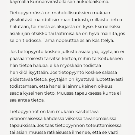
käymällä kunnanvirastolla sen aukioloaikoina.
Tietopyynnössä on mahdollisuuksien mukaan
yksilöitävä mahdollisimman tarkasti, millaista tietoa
halutaan, tai mistä asiakirjasta on kyse. Esimerkiksi
asiakirjan otsikko tai laatimisaika on hyvä mainita, jos
se on tiedossa. Tämä nopeuttaa asian käsittelyä.
Jos tietopyyntö koskee julkista asiakirjaa, pyytäjän ei
pääsääntöisesti tarvitse kertoa, mihin tarkoitukseen
hän tietoa haluaa, eikä myöskään todistaa
henkilöllisyyttään. Jos tietopyyntö koskee salassa
pidettävää tietoa, pyytäjän on kyettävä luotettavasti
todistamaan, että hänellä lainmukainen oikeus
saada kyseinen tieto. Muussa tapauksessa kunta ei
saa antaa tietoa.
Tietopyynnöt on lain mukaan käsiteltävä
viranomaisessa kahdessa viikossa tavanomaisissa
tapauksissa. Jos taas tietopyynnön toteuttamisessa
tai asian muussa ratkaisussa ilmenee, että se vaatii