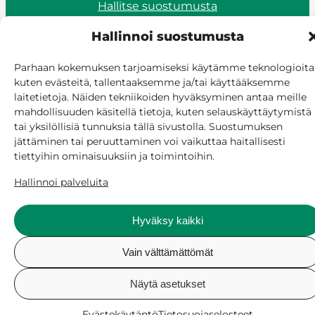
Hallitse suostumusta
Hallinnoi suostumusta
Parhaan kokemuksen tarjoamiseksi käytämme teknologioita
kuten evästeitä, tallentaaksemme ja/tai käyttääksemme
laitetietoja. Näiden tekniikoiden hyväksyminen antaa meille
mahdollisuuden käsitellä tietoja, kuten selauskäyttäytymistä
tai yksilöllisiä tunnuksia tällä sivustolla. Suostumuksen
jättäminen tai peruuttaminen voi vaikuttaa haitallisesti
tiettyihin ominaisuuksiin ja toimintoihin.
Hallinnoi palveluita
Hyväksy kaikki
Vain välttämättömät
Näytä asetukset
Evästekäytäntö
Tietosuojaselosteet