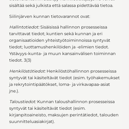
sisältää sekä julkista että salassa pidettävää tietoa.
Siilinjärven kunnan tietovarannot ovat:
Hallintotiedot:
Sisäisissä hallinnon prosesseissa
tarvittavat tiedot; kuntien sekä kunnan ja eri
organisaatioiden yhteistyötoiminnoissa syntyvät
tiedot; luottamushenkilöiden ja -elimien tiedot.
Ystävyys-kunta- ja muun kansainvälisen toiminnan
tiedot. 3(3)
Henkilöstötiedot:
Henkilöstöhallinnon prosesseissa
syntyvät tai käsiteltävät tiedot (esim. työhakemukset
ja rekrytointipäätökset, loma- ja virkavapaa-asiat
jne.).
Taloustiedot:
Kunnan taloushallinnon prosesseissa
syntyvät tai käsiteltävät tiedot (esim.
kirjanpitoaineisto, maksujen perintätiedot, talouden
suunnitteluasiakirjat).