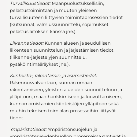
Turvallisuustiedot:
Maanpuolustuksellisiin,
pelastustoimintaan ja muuten yleiseen
turvallisuuteen liittyvien toimintaprosessien tiedot
(kutsunnat, valmiussuunnittelu, sopimukset
pelastuslaitoksen kanssa jne.).
Liikennetiedot:
Kunnan alueen ja seudullisen
liikenteen suunnittelun ja järjestämisen tiedot
(liikenne-järjestelyjen suunnittelu,
pysäköintimääräykset jne.).
Kiinteistö-, rakentamis- ja asumistiedot:
Rakennusvalvontaan, kunnan omaan
rakentamiseen, yleisten alueiden suunnitteluun ja
ylläpitoon, maan hankkimiseen ja luovuttamiseen,
kunnan omistamien kiinteistöjen ylläpitoon sekä
muihin teknisen toimialan prosesseihin liittyvät
tiedot.
Ympäristötiedot:
Ympäristönsuojelun ja
ympäristöterveydenhuollon prosesseissa syntyvät ja