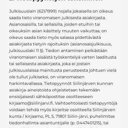
Julkisuuslain (621/1999) nojalla jokaisella on oikeus
saada tieto viranomaisen julkisesta asiakirjasta.
Asianosaisilla, tai sellaisilla, joiden etuihin tai
oikeuksiin asian käsittely muuten vaikuttaa, on
oikeus saada tieto myös salassa pidettävästä
asiakirjasta tietyin rajoituksin (asianosaisjulkisuus,
julkisuuslaki 11 §). Tiedon antaminen pelkästään
viranomaisen sisäistä työskentelyä varten laaditusta
tai sellaisesta asiakirjasta, joka ei jostain
julkisuuslaissa mainitusta perusteesta johtuen vielä
ole tullut julkiseksi, on viranomaisen
harkintavallassa. Tietopyynnöt Siilinjärven kunnan
asiakirja-aineistoista ohjeistetaan tekemään
ensisijaisesti sähköpostitse osoitteeseen
kirjaamo@siilinjarvi.fi. Vaihtoehtoisesti tietopyyntöjä
voidaan tehdä myös kirjeitse osoitteella Siilinjärven
kunta / kirjaamo, PL 5, 71801 Siilin-järvi, puhelimitse
tiedonhallinta-asiantuntijalle (p. 0447401215), tai