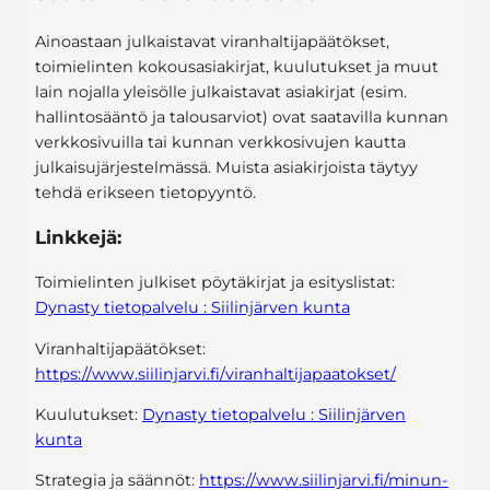
Ainoastaan julkaistavat viranhaltijapäätökset,
toimielinten kokousasiakirjat, kuulutukset ja muut
lain nojalla yleisölle julkaistavat asiakirjat (esim.
hallintosääntö ja talousarviot) ovat saatavilla kunnan
verkkosivuilla tai kunnan verkkosivujen kautta
julkaisujärjestelmässä. Muista asiakirjoista täytyy
tehdä erikseen tietopyyntö.
Linkkejä:
Toimielinten julkiset pöytäkirjat ja esityslistat:
Dynasty tietopalvelu : Siilinjärven kunta
Viranhaltijapäätökset:
https://www.siilinjarvi.fi/viranhaltijapaatokset/
Kuulutukset:
Dynasty tietopalvelu : Siilinjärven
kunta
Strategia ja säännöt:
https://www.siilinjarvi.fi/minun-