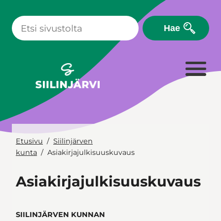
Siirry
sisältöön
Hae
Etusivu
Siilinjärven
kunta
Asiakirjajulkisuuskuvaus
Asiakirjajulkisuuskuvaus
SIILINJÄRVEN KUNNAN