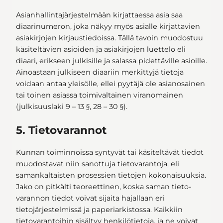
Asianhallintajärjestelmään kirjattaessa asia saa
diaarinumeron, joka näkyy myös asialle kirjattavien
asiakirjojen kirjaustiedoissa. Tällä tavoin muodostuu
käsiteltävien asioiden ja asiakirjojen luettelo eli
diaari, erikseen julkisille ja salassa pidettäville asioille.
Ainoastaan julkiseen diaariin merkittyjä tietoja
voidaan antaa yleisölle, ellei pyytäjä ole asianosainen
tai toinen asiassa toimivaltainen viranomainen
(julkisuuslaki 9 – 13 §, 28 – 30 §).
5. Tietovarannot
Kunnan toiminnoissa syntyvät tai käsiteltävät tiedot
muodostavat niin sanottuja tietovarantoja, eli
samankaltaisten prosessien tietojen kokonaisuuksia.
Jako on pitkälti teoreettinen, koska saman tieto-
varannon tiedot voivat sijaita hajallaan eri
tietojärjestelmissä ja paperiarkistossa. Kaikkiin
tietovarantoihin sisältyy henkilötietoja, ja ne voivat