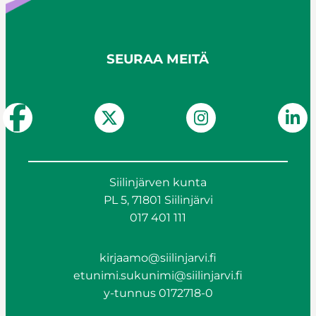
SEURAA MEITÄ
Siilinjärven kunta
PL 5, 71801 Siilinjärvi
017 401 111
kirjaamo@siilinjarvi.fi
etunimi.sukunimi@siilinjarvi.fi
y-tunnus 0172718-0