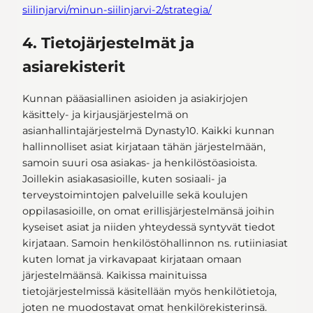
siilinjarvi/minun-siilinjarvi-2/strategia/
4. Tietojärjestelmät ja
asiarekisterit
Kunnan pääasiallinen asioiden ja asiakirjojen
käsittely- ja kirjausjärjestelmä on
asianhallintajärjestelmä Dynasty10. Kaikki kunnan
hallinnolliset asiat kirjataan tähän järjestelmään,
samoin suuri osa asiakas- ja henkilöstöasioista.
Joillekin asiakasasioille, kuten sosiaali- ja
terveystoimintojen palveluille sekä koulujen
oppilasasioille, on omat erillisjärjestelmänsä joihin
kyseiset asiat ja niiden yhteydessä syntyvät tiedot
kirjataan. Samoin henkilöstöhallinnon ns. rutiiniasiat
kuten lomat ja virkavapaat kirjataan omaan
järjestelmäänsä. Kaikissa mainituissa
tietojärjestelmissä käsitellään myös henkilötietoja,
joten ne muodostavat omat henkilörekisterinsä.