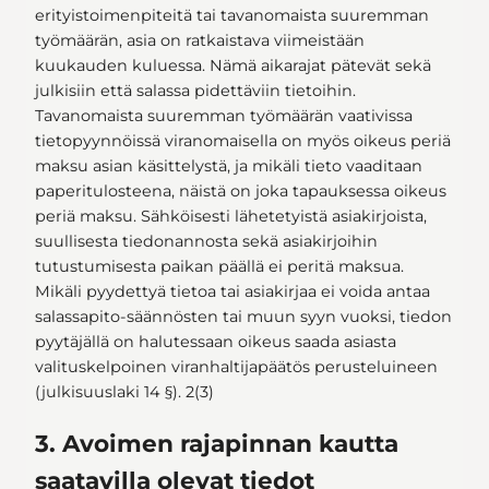
erityistoimenpiteitä tai tavanomaista suuremman
työmäärän, asia on ratkaistava viimeistään
kuukauden kuluessa. Nämä aikarajat pätevät sekä
julkisiin että salassa pidettäviin tietoihin.
Tavanomaista suuremman työmäärän vaativissa
tietopyynnöissä viranomaisella on myös oikeus periä
maksu asian käsittelystä, ja mikäli tieto vaaditaan
paperitulosteena, näistä on joka tapauksessa oikeus
periä maksu. Sähköisesti lähetetyistä asiakirjoista,
suullisesta tiedonannosta sekä asiakirjoihin
tutustumisesta paikan päällä ei peritä maksua.
Mikäli pyydettyä tietoa tai asiakirjaa ei voida antaa
salassapito-säännösten tai muun syyn vuoksi, tiedon
pyytäjällä on halutessaan oikeus saada asiasta
valituskelpoinen viranhaltijapäätös perusteluineen
(julkisuuslaki 14 §). 2(3)
3. Avoimen rajapinnan kautta
saatavilla olevat tiedot