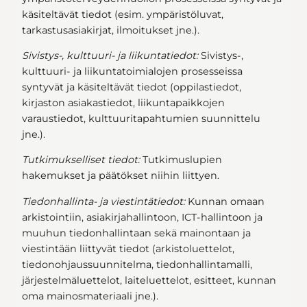
käsiteltävät tiedot (esim. ympäristöluvat,
tarkastusasiakirjat, ilmoitukset jne.).
Sivistys-, kulttuuri- ja liikuntatiedot:
Sivistys-,
kulttuuri- ja liikuntatoimialojen prosesseissa
syntyvät ja käsiteltävät tiedot (oppilastiedot,
kirjaston asiakastiedot, liikuntapaikkojen
varaustiedot, kulttuuritapahtumien suunnittelu
jne.).
Tutkimukselliset tiedot:
Tutkimuslupien
hakemukset ja päätökset niihin liittyen.
Tiedonhallinta- ja viestintätiedot:
Kunnan omaan
arkistointiin, asiakirjahallintoon, ICT-hallintoon ja
muuhun tiedonhallintaan sekä mainontaan ja
viestintään liittyvät tiedot (arkistoluettelot,
tiedonohjaussuunnitelma, tiedonhallintamalli,
järjestelmäluettelot, laiteluettelot, esitteet, kunnan
oma mainosmateriaali jne.).