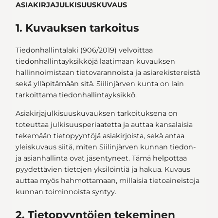
ASIAKIRJAJULKISUUSKUVAUS
1. Kuvauksen tarkoitus
Tiedonhallintalaki (906/2019) velvoittaa
tiedonhallintayksikköjä laatimaan kuvauksen
hallinnoimistaan tietovarannoista ja asiarekistereistä
sekä ylläpitämään sitä. Siilinjärven kunta on lain
tarkoittama tiedonhallintayksikkö.
Asiakirjajulkisuuskuvauksen tarkoituksena on
toteuttaa julkisuusperiaatetta ja auttaa kansalaisia
tekemään tietopyyntöjä asiakirjoista, sekä antaa
yleiskuvaus siitä, miten Siilinjärven kunnan tiedon-
ja asianhallinta ovat jäsentyneet. Tämä helpottaa
pyydettävien tietojen yksilöintiä ja hakua. Kuvaus
auttaa myös hahmottamaan, millaisia tietoaineistoja
kunnan toiminnoista syntyy.
2. Tietopyyntöjen tekeminen