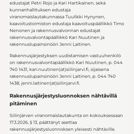
edustajat Petri Rojo ja Kari Hartikainen, sekä
kunnanhallituksen edustaja
viranomaislautakunnassa Tuulikki Hynynen,
kaavoitustoimiston edustaja kaavoituspäällikkö Timo
Nenonen ja rakennusvalvonnan edustajat
rakennusvalvontapäällikkö Kari Nuutinen ja
rakennuslupainsinööri Jenni Laitinen.
Rakennusjärjestyksen uudistamisen vastuuhenkilö
on rakennusvalvontapäällikkö Kari Nuutinen, p. 044
740 1431, kari.nuutinen(at)siilinjarvi.fi, sijaisena
rakennuslupainsinööri Jenni Laitinen, p. 044 740
1438, jenni.laitinen(at)siilinjarvi.fi.
Rakennusjärjestysluonnoksen nähtävillä
pitäminen
Siilinjärven viranomaislautakunta on kokouksessaan
17.3.2026, § 13, päättänyt asettaa
rakennusjärjestysluonnoksen yleisesti nähtäville.