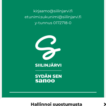
kirjaamo@siilinjarvi.fi
etunimi.sukunimi@siilinjarvi.fi
y-tunnus 0172718-0
© Siilinjärvi 2025
Hallinnoi suostumusta