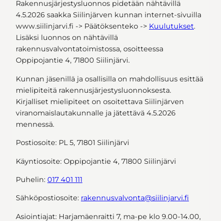
Rakennusjärjestysluonnos pidetään nähtävillä
4.5.2026 saakka Siilinjärven kunnan internet-sivuilla
www.siilinjarvi.fi -> Päätöksenteko ->
Kuulutukset
.
Lisäksi luonnos on nähtävillä
rakennusvalvontatoimistossa, osoitteessa
Oppipojantie 4, 71800 Siilinjärvi.
Kunnan jäsenillä ja osallisilla on mahdollisuus esittää
mielipiteitä rakennusjärjestysluonnoksesta.
Kirjalliset mielipiteet on osoitettava Siilinjärven
viranomaislautakunnalle ja jätettävä 4.5.2026
mennessä.
Postiosoite: PL 5, 71801 Siilinjärvi
Käyntiosoite: Oppipojantie 4, 71800 Siilinjärvi
Puhelin:
017 401 111
Sähköpostiosoite:
rakennusvalvonta@siilinjarvi.fi
Asiointiajat: Harjamäenraitti 7, ma-pe klo 9.00-14.00,