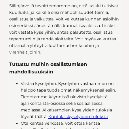
Siilinjärvellä tavoitteenamme on, että kaikki tulisivat
kuulluiksi ja kaikilla olisi mahdollisuudet toimia,
osallistua ja vaikuttaa. Voit vaikuttaa kunnan asioihin
esimerkiksi äänestämällä kunnallisvaaleissa. Lisäksi
voit vastata kyselyihin, antaa palautetta, osallistua
tapahtumiin ja tehdä aloitteita. Voit myös vaikuttaa
ottamalla yhteyttä luottamushenkilöihin ja
viranhaltijoihin.
Tutustu muihin osallistumisen
mahdollisuuksiin
Vastaa kyselyihin. Kyselyihin vastaaminen on
helppo tapa tuoda omat näkemyksensä esiin.
Tiedotamme käynnissä olevista kyselyistä
ajankohtaista-osiossa sekä sosiaalisessa
mediassa. Aikaisempien kyselyiden tuloksia
löydät täältä:
Kuntalaiskyselyiden tuloksia
Ota kantaa verkossa. Voit ottaa kantaa