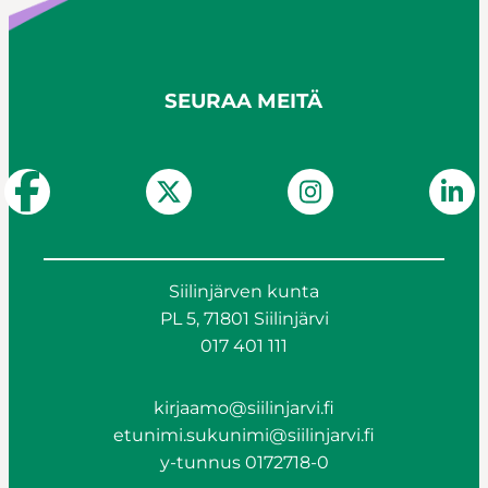
SEURAA MEITÄ
Siilinjärven kunta
PL 5, 71801 Siilinjärvi
017 401 111
kirjaamo@siilinjarvi.fi
etunimi.sukunimi@siilinjarvi.fi
y-tunnus 0172718-0