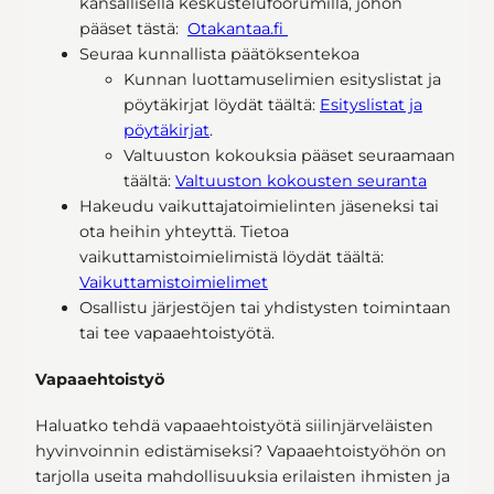
kansallisella keskustelufoorumilla, johon
pääset tästä:
Otakantaa.fi
Seuraa kunnallista päätöksentekoa
Kunnan luottamuselimien esityslistat ja
pöytäkirjat löydät täältä:
Esityslistat ja
pöytäkirjat
.
Valtuuston kokouksia pääset seuraamaan
täältä:
Valtuuston kokousten seuranta
Hakeudu vaikuttajatoimielinten jäseneksi tai
ota heihin yhteyttä. Tietoa
vaikuttamistoimielimistä löydät täältä:
Vaikuttamistoimielimet
Osallistu järjestöjen tai yhdistysten toimintaan
tai tee vapaaehtoistyötä.
Vapaaehtoistyö
Haluatko tehdä vapaaehtoistyötä siilinjärveläisten
hyvinvoinnin edistämiseksi? Vapaaehtoistyöhön on
tarjolla useita mahdollisuuksia erilaisten ihmisten ja