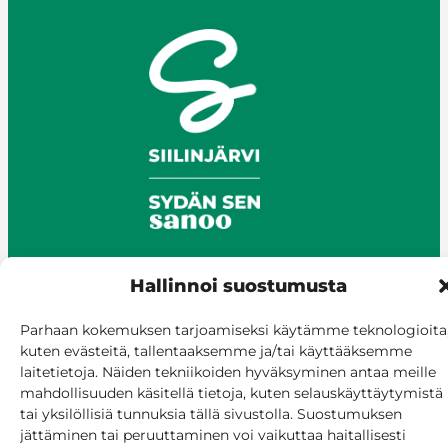
Hallinnoi suostumusta
© Siilinjärvi 2025
Parhaan kokemuksen tarjoamiseksi käytämme teknologioita
Anna palautetta
kuten evästeitä, tallentaaksemme ja/tai käyttääksemme
Asioi verkossa
laitetietoja. Näiden tekniikoiden hyväksyminen antaa meille
Laskutus ja maksaminen
mahdollisuuden käsitellä tietoja, kuten selauskäyttäytymistä
tai yksilöllisiä tunnuksia tällä sivustolla. Suostumuksen
Saavutettavuus
jättäminen tai peruuttaminen voi vaikuttaa haitallisesti
Evästekäytäntö