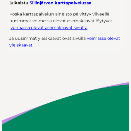
julkaistu
Siilinjärven karttapalvelussa
.
Koska karttapalvelun aineisto päivittyy viiveellä,
uusimmat voimassa olevat asemakaavat löytyvät
voimassa olevat asemakaavat sivulta
.
Ja uusimmat yleiskaavat ovat sivulla
voimassa olevat
yleiskaavat
.