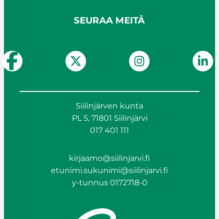
SEURAA MEITÄ
Siilinjärven kunta
PL 5, 71801 Siilinjärvi
017 401 111
kirjaamo@siilinjarvi.fi
etunimi.sukunimi@siilinjarvi.fi
y-tunnus 0172718-0