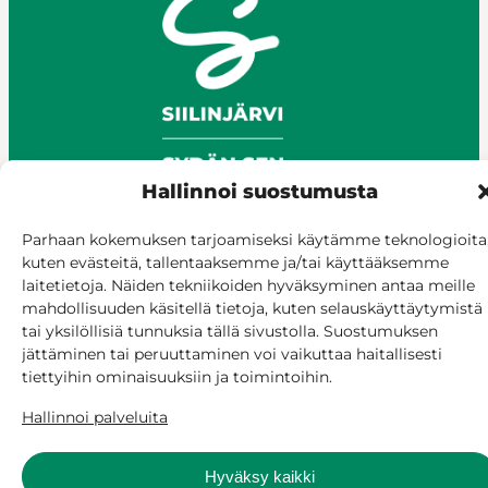
Hallinnoi suostumusta
Parhaan kokemuksen tarjoamiseksi käytämme teknologioita
kuten evästeitä, tallentaaksemme ja/tai käyttääksemme
laitetietoja. Näiden tekniikoiden hyväksyminen antaa meille
© Siilinjärvi 2025
mahdollisuuden käsitellä tietoja, kuten selauskäyttäytymistä
Anna palautetta
tai yksilöllisiä tunnuksia tällä sivustolla. Suostumuksen
Asioi verkossa
jättäminen tai peruuttaminen voi vaikuttaa haitallisesti
Laskutus ja maksaminen
tiettyihin ominaisuuksiin ja toimintoihin.
Saavutettavuus
Hallinnoi palveluita
Evästekäytäntö
Hallitse suostumusta
Hyväksy kaikki