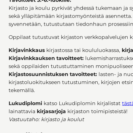
Kirjasto ja koulu pyrkivät yhdessä tukemaan ja
sekä ylläpitämään kirjastomyönteistä asennetta.
syvennetään, tutustutaan tiedonhaun prosessiin 
Oppilaat tutustuvat kirjaston verkkopalvelujen
Kirjavinkkaus
kirjastossa tai koululuokassa,
kirj
Kirjavinkkauksen tavoitteet:
lukemisharrastuks
sekä oppilaiden tutustuttaminen monipuoliseen
Kirjastosuunnistuksen tavoitteet:
lasten- ja nuo
kirjastoluokitukseen tutustuminen, kirjojen ets
tekemällä.
Lukudiplomi
katso Lukudiplomin kirjalistat
täst
lainattavia
kirjasarjoja
kirjaston toimipisteistä!
Vastuutaho: kirjasto ja koulut