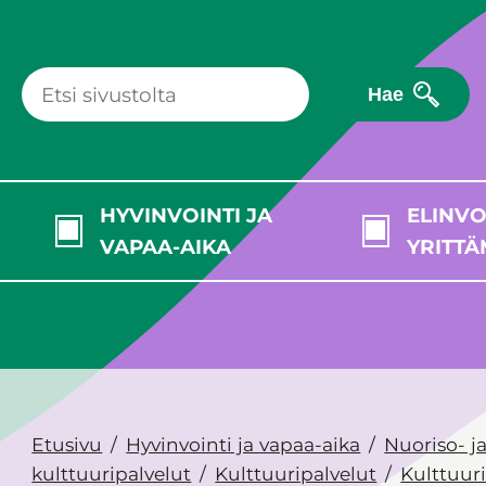
Hae
HYVINVOINTI JA
ELINVO
VAPAA-AIKA
YRITTÄ
Etusivu
Hyvinvointi ja vapaa-aika
Nuoriso- j
kulttuuripalvelut
Kulttuuripalvelut
Kulttuur