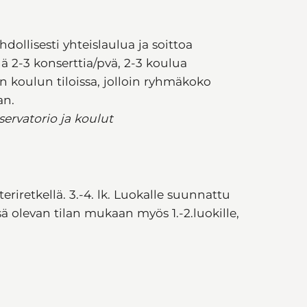
dollisesti yhteislaulua ja soittoa
ä 2-3 konserttia/pvä, 2-3 koulua
on koulun tiloissa, jolloin ryhmäkoko
aan.
ervatorio ja koulut
teriretkellä. 3.-4. lk. Luokalle suunnattu
ssä olevan tilan mukaan myös 1.-2.luokille,