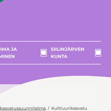
IMA JA
SIILINJÄRVEN
MINEN
KUNTA
a
ikasvatussuunnitelma
Kulttuurikasvatu