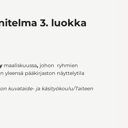
itelma 3. luokka
y
maaliskuussa
,
johon ryhmien
 yleensä pääkirjaston näyttelytila
ton kuvataide- ja käsityökoulu/Taiteen