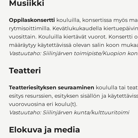
Musiikki
Oppilaskonsertti
kouluilla, konsertissa myös mah
rytmisoittimilla. Kevätlukukaudella kiertuepäivin
vuosittain. Kouluilla kiertävät vuorot. Konsertti 
määräytyy käytettävissä olevan salin koon muk
Vastuutaho: Siilinjärven toimipiste/Kuopion kons
Teatteri
Teatteriesityksen seuraaminen
koululla tai teat
esitys resurssien, esityksen sisällön ja käytettävi
vuorovuosina eri koulu(t).
Vastuutaho: Siilinjärven kunta/kulttuuritoimi
Elokuva ja media