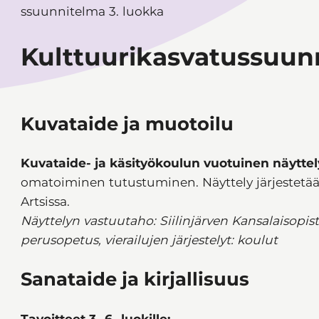
ssuunnitelma 3. luokka
Kulttuurikasvatussuunn
Kuvataide ja muotoilu
Kuvataide- ja käsityökoulun vuotuinen näyttel
omatoiminen tutustuminen. Näyttely järjestetään
Artsissa.
Näyttelyn vastuutaho: Siilinjärven Kansalaisopis
perusopetus,
vierailujen järjestelyt: koulut
Sanataide ja kirjallisuus
Tavoitteet 3.-6.-luokille: