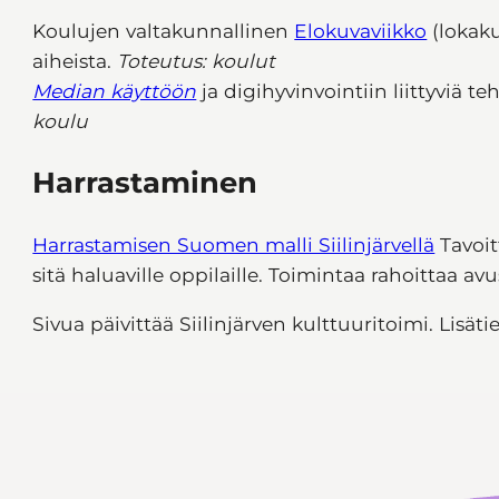
Koulujen valtakunnallinen
Elokuvaviikko
(lokaku
aiheista.
Toteutus: koulut
Median käyttöön
ja digihyvinvointiin liittyviä te
koulu
Harrastaminen
Harrastamisen Suomen malli Siilinjärvellä
Tavoit
sitä haluaville oppilaille. Toimintaa rahoittaa avu
Sivua päivittää Siilinjärven kulttuuritoimi. Lisätiet