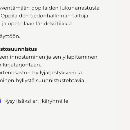
 syventämään oppilaiden lukuharrastusta
 Oppilaiden tiedonhallinnan taitoja
ja opetellaan lähdekritiikkiä.
 käyttöön.
astosuunnistus
een innostaminen ja sen ylläpitäminen
 kirjatarjontaan.
rtenosaston hyllyjärjestykseen ja
iminen hyllystä suunnistustehtäviä
ä
. Kysy lisäksi eri ikäryhmille