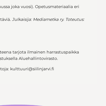
ussa joka vuosi). Opetusmateriaalia eri
htäviä.
Julkaisija: Mediametka ry. Toteutus:
teena tarjota ilmainen harrastuspaikka
stuksella Aluehallintovirasto.
oja: kulttuuri@siilinjarvi.fi