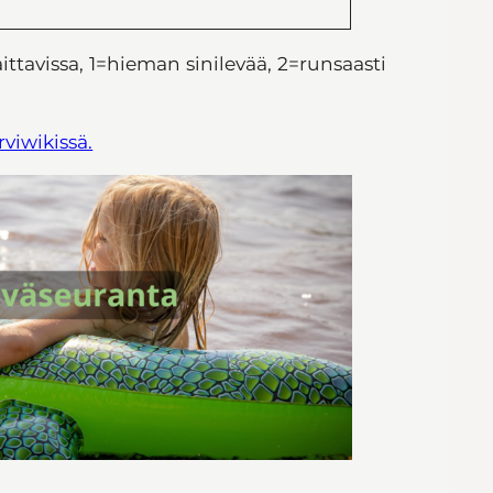
aittavissa, 1=hieman sinilevää, 2=runsaasti
rviwikissä.