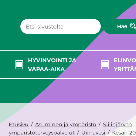
Hae
HYVINVOINTI JA
ELINVO
VAPAA-AIKA
YRITTÄ
Etusivu
Asuminen ja ympäristö
Siilinjärven
ympäristöterveyspalvelut
Uimavesi
Kesän 20