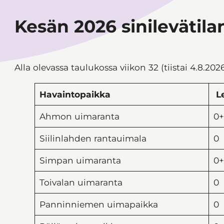
Kesän 2026 sinilevätil
Alla olevassa taulukossa viikon 32 (tiistai 4.8.202
Havaintopaikka
L
Ahmon uimaranta
0+
Siilinlahden rantauimala
0
Simpan uimaranta
0+
Toivalan uimaranta
0
Panninniemen uimapaikka
0