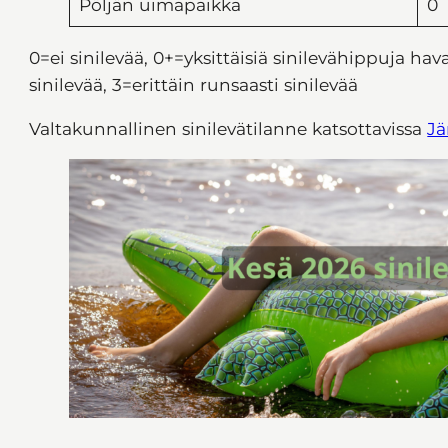
Pöljän uimapaikka
0
0=ei sinilevää, 0+=yksittäisiä sinilevähippuja hav
sinilevää, 3=erittäin runsaasti sinilevää
Valtakunnallinen sinilevätilanne katsottavissa
Jä