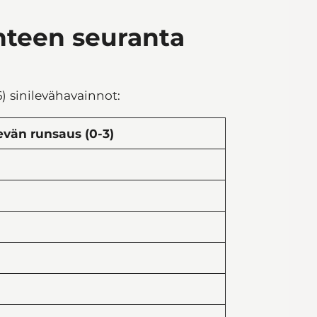
anteen seuranta
6) sinilevähavainnot:
evän runsaus (0-3)