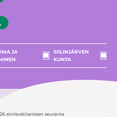
IMA JA
SIILINJÄRVEN
MINEN
KUNTA
26 sinilevätilanteen seuranta