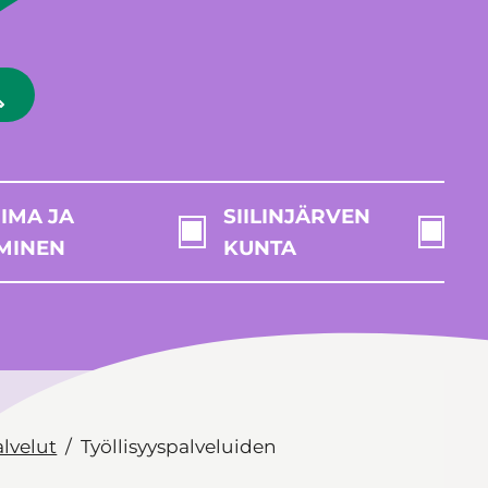
IMA JA
SIILINJÄRVEN
MINEN
KUNTA
alvelut
Työllisyyspalveluiden