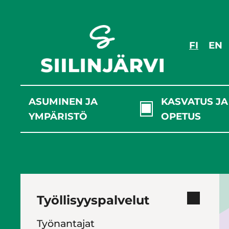
Siirry
sisältöön
FI
EN
ASUMINEN JA
KASVATUS JA
YMPÄRISTÖ
OPETUS
Työllisyyspalvelut
Työnantajat