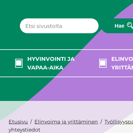
Hae
HYVINVOINTI JA
ELINVO
VAPAA-AIKA
YRITTÄ
Etusivu
Elinvoima ja yrittäminen
Työllisyysp
yhteystiedot