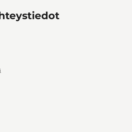
yhteystiedot
i