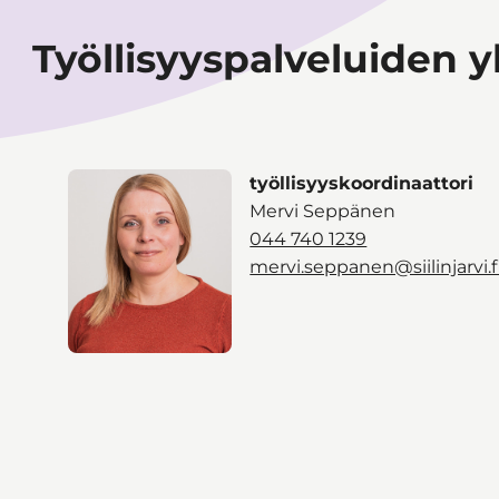
Työllisyyspalveluiden 
työllisyyskoordinaattori
Mervi Seppänen
044 740 1239
mervi.seppanen@siilinjarvi.f