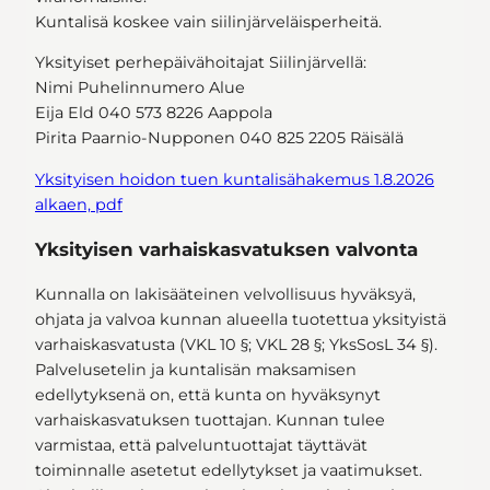
Kuntalisä koskee vain siilinjärveläisperheitä.
Yksityiset perhepäivähoitajat Siilinjärvellä:
Nimi Puhelinnumero Alue
Eija Eld 040 573 8226 Aappola
Pirita Paarnio-Nupponen 040 825 2205 Räisälä
Yksityisen hoidon tuen kuntalisähakemus 1.8.2026
alkaen, pdf
Yksityisen varhaiskasvatuksen valvonta
Kunnalla on lakisääteinen velvollisuus hyväksyä,
ohjata ja valvoa kunnan alueella tuotettua yksityistä
varhaiskasvatusta (VKL 10 §; VKL 28 §; YksSosL 34 §).
Palvelusetelin ja kuntalisän maksamisen
edellytyksenä on, että kunta on hyväksynyt
varhaiskasvatuksen tuottajan. Kunnan tulee
varmistaa, että palveluntuottajat täyttävät
toiminnalle asetetut edellytykset ja vaatimukset.