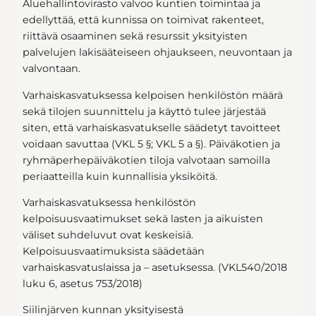
Aluehallintovirasto valvoo kuntien toimintaa ja
edellyttää, että kunnissa on toimivat rakenteet,
riittävä osaaminen sekä resurssit yksityisten
palvelujen lakisääteiseen ohjaukseen, neuvontaan ja
valvontaan.
Varhaiskasvatuksessa kelpoisen henkilöstön määrä
sekä tilojen suunnittelu ja käyttö tulee järjestää
siten, että varhaiskasvatukselle säädetyt tavoitteet
voidaan savuttaa (VKL 5 §; VKL 5 a §). Päiväkotien ja
ryhmäperhepäiväkotien tiloja valvotaan samoilla
periaatteilla kuin kunnallisia yksiköitä.
Varhaiskasvatuksessa henkilöstön
kelpoisuusvaatimukset sekä lasten ja aikuisten
väliset suhdeluvut ovat keskeisiä.
Kelpoisuusvaatimuksista säädetään
varhaiskasvatuslaissa ja – asetuksessa. (VKL540/2018
luku 6, asetus 753/2018)
Siilinjärven kunnan yksityisestä