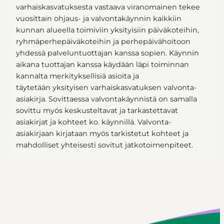
varhaiskasvatuksesta vastaava viranomainen tekee
vuosittain ohjaus- ja valvontakäynnin kaikkiin
kunnan alueella toimiviin yksityisiin päiväkoteihin,
ryhmäperhepäiväkoteihin ja perhepäivähoitoon
yhdessä palveluntuottajan kanssa sopien. Käynnin
aikana tuottajan kanssa käydään läpi toiminnan
kannalta merkityksellisiä asioita ja
täytetään yksityisen varhaiskasvatuksen valvonta-
asiakirja. Sovittaessa valvontakäynnistä on samalla
sovittu myös keskusteltavat ja tarkastettavat
asiakirjat ja kohteet ko. käynnillä. Valvonta-
asiakirjaan kirjataan myös tarkistetut kohteet ja
mahdolliset yhteisesti sovitut jatkotoimenpiteet.