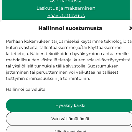
Asioi verkossa
Laskutus ja maksaminen
Saavutettavuus
Evästekäytäntö
Hallinnoi suostumusta
Hallitse suostumusta
Parhaan kokemuksen tarjoamiseksi käytämme teknologioita
kuten evästeitä, tallentaaksemme ja/tai käyttääksemme
laitetietoja. Näiden tekniikoiden hyväksyminen antaa meille
mahdollisuuden käsitellä tietoja, kuten selauskäyttäytymistä
tai yksilöllisiä tunnuksia tällä sivustolla. Suostumuksen
jättäminen tai peruuttaminen voi vaikuttaa haitallisesti
tiettyihin ominaisuuksiin ja toimintoihin.
Hallinnoi palveluita
Hyväksy kaikki
Vain välttämättömät
Näytä asetukset