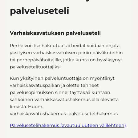
palveluseteli
Varhaiskasvatuksen palveluseteli
Perhe voi itse hakeutua tai heidät voidaan ohjata
yksityisen varhaiskasvatuksen piiriin päiväkoteihin
tai perhepäivähoitajille, jotka kunta on hyväksynyt
palvelusetelituottajiksi.
Kun yksityinen palveluntuottaja on myöntänyt
varhaiskasvatuspaikan ja olette tehneet
palvelusopimuksen sinne, täyttäkää kuntaan
sähköinen varhaiskasvatushakemus alla olevasta
linkistä. Huom.
varhaiskasvatushakemus=palvelusetelihakemus
Palvelusetelihakemus (avautuu uuteen välilehteen)