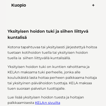
Touhula Pyöreenlahti
Kuopio
Norlandia Pouta
Yksityisen hoidon tuki ja siihen liittyvä
Touhula Siilinjärvi
kuntalisä
Kotona tapahtuvaa tai yksityisesti järjestettyä hoitoa
tuetaan kotihoidon tuella tai yksityisen hoidon
tuella ia siihen liittyvällä kuntalisällä.
Norlandia Poukama
Yksityisen hoidon tuki on kuntien rahoittama ja
KELA:n maksama tuki perheelle, jonka alle
kouluikäistä lasta hoitaa perheen palkkaama hoitaja
tai yksityinen päivähoidon tuottaja. KELA maksaa
tuen suoraan palvelun tuottajalle.
Pilke musiikkipäiväkoti Nuotti
Lue lisää yksityisen hoidon tuesta ja hoitajan
palkkaamisesta
KELA:n sivuilta