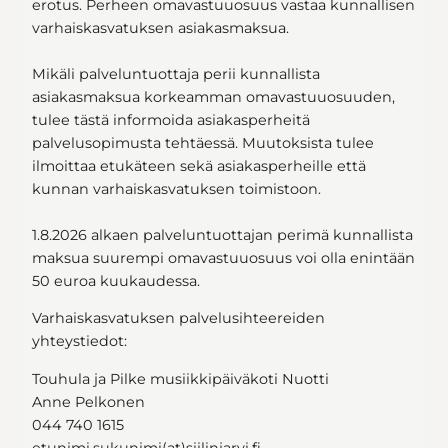
erotus. Perheen omavastuuosuus vastaa kunnallisen
varhaiskasvatuksen asiakasmaksua.
Mikäli palveluntuottaja perii kunnallista
asiakasmaksua korkeamman omavastuuosuuden,
tulee tästä informoida asiakasperheitä
palvelusopimusta tehtäessä. Muutoksista tulee
ilmoittaa etukäteen sekä asiakasperheille että
kunnan varhaiskasvatuksen toimistoon.
1.8.2026 alkaen palveluntuottajan perimä kunnallista
maksua suurempi omavastuuosuus voi olla enintään
50 euroa kuukaudessa.
Varhaiskasvatuksen palvelusihteereiden
yhteystiedot:
Touhula ja Pilke musiikkipäiväkoti Nuotti
Anne Pelkonen
044 740 1615
etunimi.sukunimi(at)siilinjarvi.fi