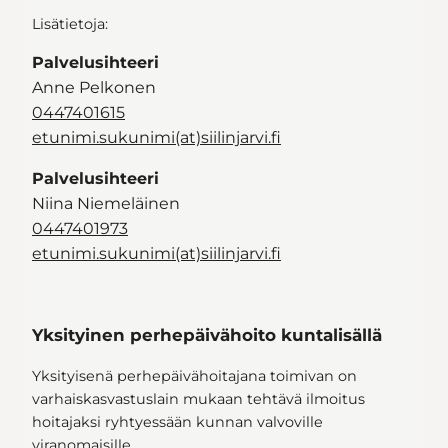
Lisätietoja:
Palvelusihteeri
Anne Pelkonen
0447401615
etunimi.sukunimi(at)siilinjarvi.fi
Palvelusihteeri
Niina Niemeläinen
0447401973
etunimi.sukunimi(at)siilinjarvi.fi
Yksityinen perhepäivähoito kuntalisällä
Yksityisenä perhepäivähoitajana toimivan on
varhaiskasvastuslain mukaan tehtävä ilmoitus
hoitajaksi ryhtyessään kunnan valvoville
viranomaisille.