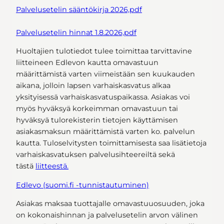
Palvelusetelin sääntökirja 2026,pdf
Palvelusetelin hinnat 1.8.2026,pdf
Huoltajien tulotiedot tulee toimittaa tarvittavine
liitteineen Edlevon kautta omavastuun
määrittämistä varten viimeistään sen kuukauden
aikana, jolloin lapsen varhaiskasvatus alkaa
yksityisessä varhaiskasvatuspaikassa. Asiakas voi
myös hyväksyä korkeimman omavastuun tai
hyväksyä tulorekisterin tietojen käyttämisen
asiakasmaksun määrittämistä varten ko. palvelun
kautta. Tuloselvitysten toimittamisesta saa lisätietoja
varhaiskasvatuksen palvelusihteereiltä sekä
tästä
liitteestä.
Edlevo (suomi.fi -tunnistautuminen)
Asiakas maksaa tuottajalle omavastuuosuuden, joka
on kokonaishinnan ja palvelusetelin arvon välinen