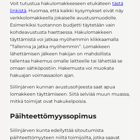
Voit tutustua hakulomakkeeseen etukäteen
tästä
linkistä
. Huomaa, että kaikki kysymykset eivät näy
verkkolomakkeella jokaiselle avustusmuodolle.
Esimerkiksi tuotannon budjetti täytetään vain
kohdeavustusta haettaessa. Hakulomakkeen
täyttämistä voi jatkaa myöhemmin klikkaamalla
”Tallenna ja jatka myöhemmin”. Lomakkeen
lähettämisen jälkeen hakijan on mahdollista
tallentaa hakemus omalle laitteelle tai lähettää se
omaan sähköpostiin. Hakemusta voi muokata
hakuajan voimassaolon ajan.
Siilinjärven kunnan avustusohjeesta saat apua
lomakkeen täyttämiseen. Siitä selviää muun muassa,
mitkä toimijat ovat hakukelpoisia.
Päihteettömyyssopimus
Siilinjärven kunta edellyttää sitoutumista
päihteettömyyteen niiltä toimijoilta, jotka saavat