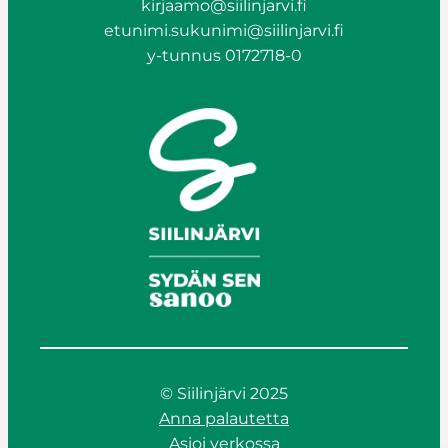
kirjaamo@siilinjarvi.fi
etunimi.sukunimi@siilinjarvi.fi
y-tunnus 0172718-0
© Siilinjärvi 2025
Anna palautetta
Asioi verkossa