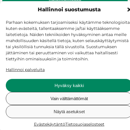
Laskutus ja maksaminen
Hallinnoi suostumusta
Saavutettavuus
Evästekäytäntö
Parhaan kokemuksen tarjoamiseksi käytämme teknologioita
Hallitse suostumusta
kuten evästeitä, tallentaaksemme ja/tai käyttääksemme
laitetietoja. Näiden tekniikoiden hyväksyminen antaa meille
mahdollisuuden käsitellä tietoja, kuten selauskäyttäytymistä
tai yksilöllisiä tunnuksia tällä sivustolla. Suostumuksen
jättäminen tai peruuttaminen voi vaikuttaa haitallisesti
tiettyihin ominaisuuksiin ja toimintoihin.
Hallinnoi palveluita
Hyväksy kaikki
Vain välttämättömät
Näytä asetukset
Evästekäytäntö
Tietosuojaselosteet