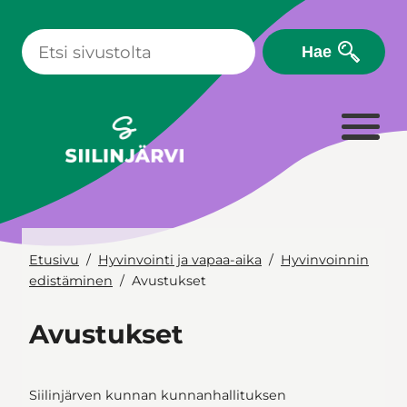
Siirry
sisältöön
Hae
Etusivu
Hyvinvointi ja vapaa-aika
Hyvinvoinnin
edistäminen
Avustukset
Avustukset
Siilinjärven kunnan kunnanhallituksen