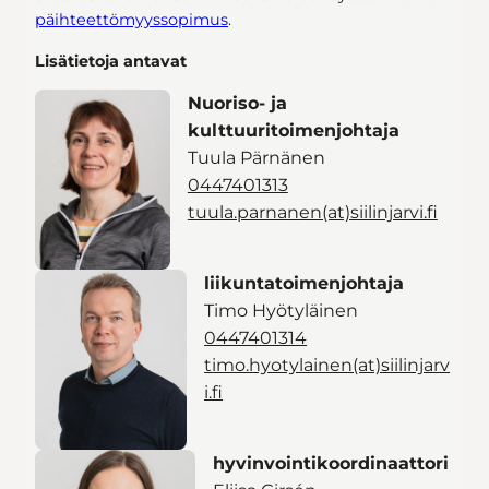
päihteettömyyssopimus
.
Lisätietoja antavat
Nuoriso- ja
kulttuuritoimenjohtaja
Tuula Pärnänen
0447401313
tuula.parnanen(at)siilinjarvi.fi
liikuntatoimenjohtaja
Timo Hyötyläinen
0447401314
timo.hyotylainen(at)siilinjarv
i.fi
hyvinvointikoordinaattori