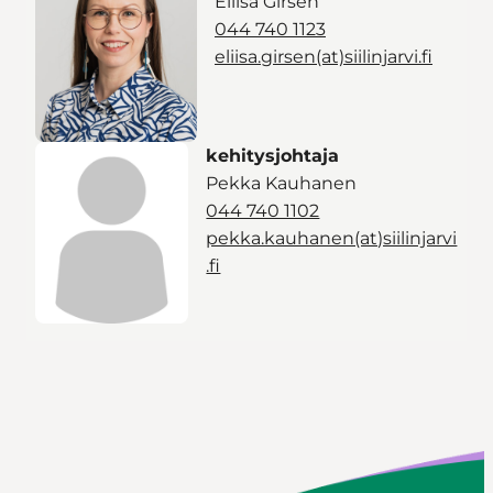
Eliisa Girsén
044 740 1123
eliisa.girsen(at)siilinjarvi.fi
kehitysjohtaja
Pekka Kauhanen
044 740 1102
pekka.kauhanen(at)siilinjarvi
.fi