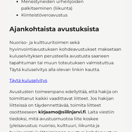
Menestyneiden urheilijoiden
palkitseminen (liikunta)
Kiinteistöveroavustus
Ajankohtaista avustuksista
Nuoriso- ja kulttuuritoimen sekä
hyvinvointiavustuksen kohdeavustukset maksetaan
kuluselvityksen perusteella avustusta saaneen
tapahtuman tai muun toteutuksen valmistuttua.
Täytä kuluselvitys alla olevan linkin kautta.
Täytä kuluselvitys
Avustusten toimeenpano edellyttää, että hakija on
toimittanut kaikki vaadittavat liitteet. Jos hakijan
liitteissä on täydennettävää, toimita liitteet
osoitteeseen
kirjaamo@siilinjarvi.fi
. Laita viestiin
tiedoksi, mitä avustusmuotoa liite koskee
(yleisavustus: nuoriso, kulttuuri, liikunta ja