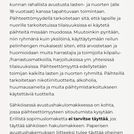
kunnan rahallista avustusta lasten- ja nuorten (alle
18-vuotiaat) kanssa tapahtuvaan toimintaan.
Päihteettömyydellä tarkoitetaan sitä, että lapsille ja
nuorille tarkoitetuissa tilaisuuksissa ei käytetä
päihteitä missään muodossa. Muutoinkin pyritään,
niin ryhmänä kuin yksilöinä, käyttäytymään reilun
pelinhengen mukaisesti siten, että arvostetaan ja
huomioidaan muita harrastajia ja toimijoita kilpailu-
/harrastusmatkoilla, harjoituksissa ym. yhteisissä
tilaisuuksissa. Päihteettömyyttä edellytetään
toimijan kaikilta lasten ja nuorten ryhmiltä. Päihteillä
tarkoitetaan nikotiinituotteita, alkoholia,
huumausaineita ja muita päihtymistarkoitukseen
käytettäviä tuotteita.
Sähköisessä avustushakulomakkeessa on kohta,
jossa päihteettömyyteen sitoutumista kysytään.
Erillistä sopimuslomaketta
ei tarvitse täyttää
, jos
täyttää sähköisen hakulomakkeen. Paperisen
avustushakemuksen liitteeksi tulee täyttää oheinen