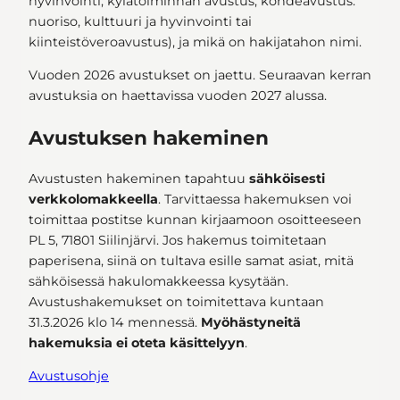
hyvinvointi; kylätoiminnan avustus; kohdeavustus:
nuoriso, kulttuuri ja hyvinvointi tai
kiinteistöveroavustus), ja mikä on hakijatahon nimi.
Vuoden 2026 avustukset on jaettu. Seuraavan kerran
avustuksia on haettavissa vuoden 2027 alussa.
Avustuksen hakeminen
Avustusten hakeminen tapahtuu
sähköisesti
verkkolomakkeella
. Tarvittaessa hakemuksen voi
toimittaa postitse kunnan kirjaamoon osoitteeseen
PL 5, 71801 Siilinjärvi. Jos hakemus toimitetaan
paperisena, siinä on tultava esille samat asiat, mitä
sähköisessä hakulomakkeessa kysytään.
Avustushakemukset on toimitettava kuntaan
31.3.2026 klo 14 mennessä.
Myöhästyneitä
hakemuksia ei oteta käsittelyyn
.
Avustusohje