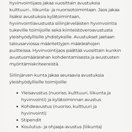
hyvinvointijaos jakaa vuosittain avustuksia
kulttuuri-, liikunta- ja nuorisotoimintaan. Jaos jakaa
lisäksi avustuksia kylätoimintaan,
hyvinvointiavustusta siilinjärveläisten hyvinvointia
tukeville toimijoille sekä kiinteistöveroavustusta
yleishyödyllisille yhdistyksille. Avustukset jaetaan
talousarviossa määritettyjen määrärahojen
puitteissa. Hyvinvointijaos päättää vuosittain kunkin
avustusmäärärahan kohdentamisesta ja avustusten
myöntämiskriteereistä.
Siilinjärven kunta jakaa seuraavia avustuksia
yleishyödyllisille toimijoille:
Yleisavustus (nuoriso, kulttuuri, liikunta ja
hyvinvointi) ja kylätoiminnan avustus
Kohdeavustus (nuoriso, kulttuuri ja
hyvinvointi)
Stipendit
Koulutus- ja ohjaaja-avustus (liikunta)