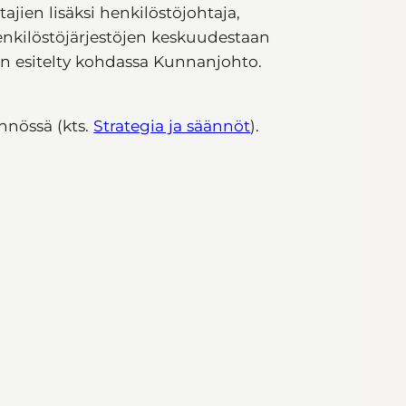
jien lisäksi henkilöstöjohtaja,
henkilöstöjärjestöjen keskuudestaan
n esitelty kohdassa Kunnanjohto.
nnössä (kts.
Strategia ja säännöt
).