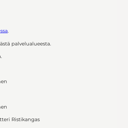
ossa
.
stä palvelualueesta.
.
nen
nen
tteri Ristikangas