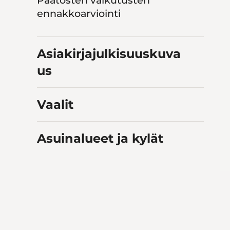
Päätösten vaikutusten
ennakkoarviointi
Asiakirjajulkisuuskuva
us
Vaalit
Asuinalueet ja kylät