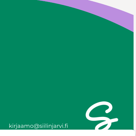
kirjaamo@siilinjarvi.fi
etunimi.sukunimi@siilinjar