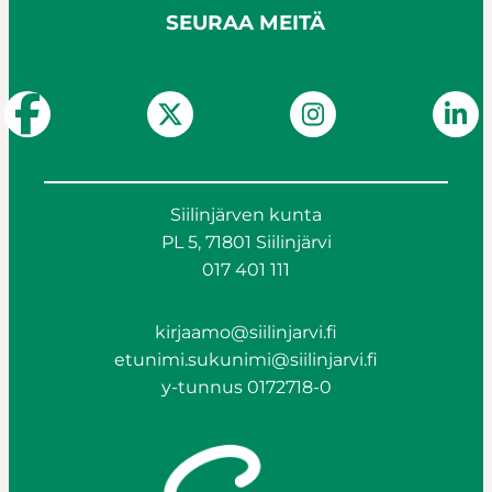
SEURAA MEITÄ
Siilinjärven kunta
PL 5, 71801 Siilinjärvi
017 401 111
kirjaamo@siilinjarvi.fi
etunimi.sukunimi@siilinjarvi.fi
y-tunnus 0172718-0