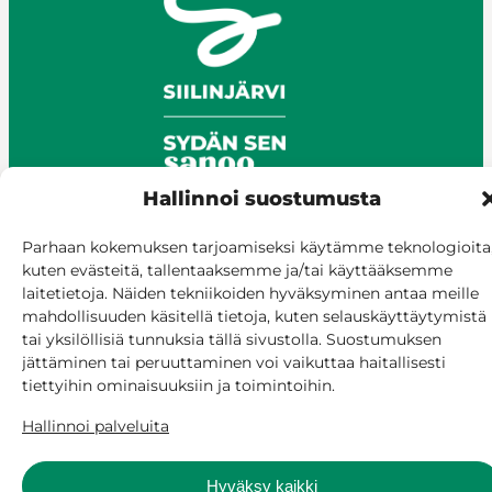
Hallinnoi suostumusta
Parhaan kokemuksen tarjoamiseksi käytämme teknologioita
© Siilinjärvi 2025
kuten evästeitä, tallentaaksemme ja/tai käyttääksemme
laitetietoja. Näiden tekniikoiden hyväksyminen antaa meille
Anna palautetta
mahdollisuuden käsitellä tietoja, kuten selauskäyttäytymistä
Asioi verkossa
tai yksilöllisiä tunnuksia tällä sivustolla. Suostumuksen
Laskutus ja maksaminen
jättäminen tai peruuttaminen voi vaikuttaa haitallisesti
Saavutettavuus
tiettyihin ominaisuuksiin ja toimintoihin.
Evästekäytäntö
Hallinnoi palveluita
Hallitse suostumusta
Hyväksy kaikki