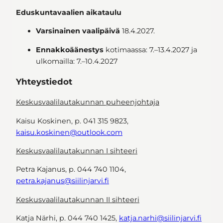
Eduskuntavaalien aikataulu
Varsinainen vaalipäivä
18.4.2027.
Ennakkoäänestys
kotimaassa: 7.–13.4.2027 ja
ulkomailla: 7.–10.4.2027
Yhteystiedot
Keskusvaalilautakunnan puheenjohtaja
Kaisu Koskinen, p. 041 315 9823,
kaisu.koskinen@outlook.com
Keskusvaalilautakunnan I sihteeri
Petra Kajanus, p. 044 740 1104,
petra.kajanus@siilinjarvi.fi
Keskusvaalilautakunnan II sihteeri
Katja Närhi, p. 044 740 1425,
katja.narhi@siilinjarvi.fi