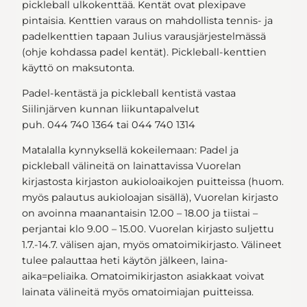
pickleball ulkokenttää. Kentät ovat plexipave
pintaisia. Kenttien varaus on mahdollista tennis- ja
padelkenttien tapaan Julius varausjärjestelmässä
(ohje kohdassa padel kentät). Pickleball-kenttien
käyttö on maksutonta.
Padel-kentästä ja pickleball kentistä vastaa
Siilinjärven kunnan liikuntapalvelut
puh. 044 740 1364 tai 044 740 1314
Matalalla kynnyksellä kokeilemaan: Padel ja
pickleball välineitä on lainattavissa Vuorelan
kirjastosta kirjaston aukioloaikojen puitteissa (huom.
myös palautus aukioloajan sisällä), Vuorelan kirjasto
on avoinna maanantaisin 12.00 – 18.00 ja tiistai –
perjantai klo 9.00 – 15.00. Vuorelan kirjasto suljettu
1.7.-14.7. välisen ajan, myös omatoimikirjasto. Välineet
tulee palauttaa heti käytön jälkeen, laina-
aika=peliaika. Omatoimikirjaston asiakkaat voivat
lainata välineitä myös omatoimiajan puitteissa.