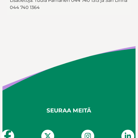
Lisätietoja: Tuula Pärnänen 044 740 1313 ja Sari Linna
044 740 1364
SEURAA MEITÄ