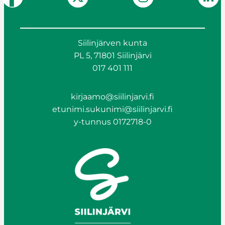
Siilinjärven kunta
PL 5, 71801 Siilinjärvi
017 401 111
kirjaamo@siilinjarvi.fi
etunimi.sukunimi@siilinjarvi.fi
y-tunnus 0172718-0