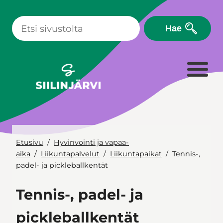
Siirry
sisältöön
Hae
Etusivu
Hyvinvointi ja vapaa-
aika
Liikuntapalvelut
Liikuntapaikat
Tennis-,
padel- ja pickleballkentät
Tennis-, padel- ja
pickleballkentät