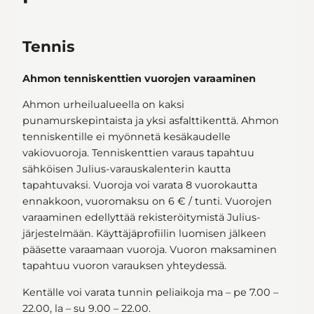
Tennis
Ahmon tenniskenttien vuorojen varaaminen
Ahmon urheilualueella on kaksi
punamurskepintaista ja yksi asfalttikenttä. Ahmon
tenniskentille ei myönnetä kesäkaudelle
vakiovuoroja. Tenniskenttien varaus tapahtuu
sähköisen Julius-varauskalenterin kautta
tapahtuvaksi. Vuoroja voi varata 8 vuorokautta
ennakkoon, vuoromaksu on 6 € / tunti. Vuorojen
varaaminen edellyttää rekisteröitymistä Julius-
järjestelmään. Käyttäjäprofiilin luomisen jälkeen
pääsette varaamaan vuoroja. Vuoron maksaminen
tapahtuu vuoron varauksen yhteydessä.
Kentälle voi varata tunnin peliaikoja ma – pe 7.00 –
22.00, la – su 9.00 – 22.00.