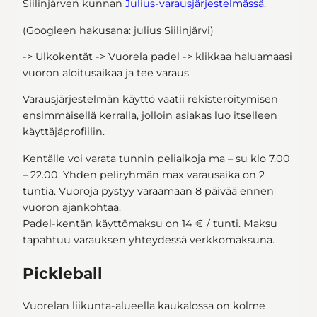
Siilinjärven kunnan
Julius-varausjärjestelmässä
.
(Googleen hakusana: julius Siilinjärvi)
-> Ulkokentät -> Vuorela padel -> klikkaa haluamaasi
vuoron aloitusaikaa ja tee varaus
Varausjärjestelmän käyttö vaatii rekisteröitymisen
ensimmäisellä kerralla, jolloin asiakas luo itselleen
käyttäjäprofiilin.
Kentälle voi varata tunnin peliaikoja ma – su klo 7.00
– 22.00. Yhden peliryhmän max varausaika on 2
tuntia. Vuoroja pystyy varaamaan 8 päivää ennen
vuoron ajankohtaa.
Padel-kentän käyttömaksu on 14 € / tunti. Maksu
tapahtuu varauksen yhteydessä verkkomaksuna.
Pickleball
Vuorelan liikunta-alueella kaukalossa on kolme