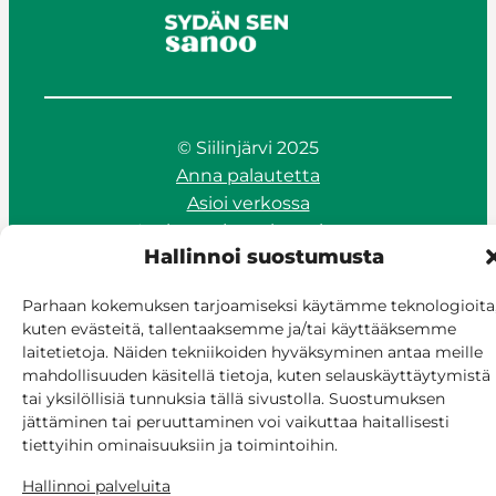
© Siilinjärvi 2025
Anna palautetta
Asioi verkossa
Laskutus ja maksaminen
Hallinnoi suostumusta
Saavutettavuus
Evästekäytäntö
Parhaan kokemuksen tarjoamiseksi käytämme teknologioita
Hallitse suostumusta
kuten evästeitä, tallentaaksemme ja/tai käyttääksemme
laitetietoja. Näiden tekniikoiden hyväksyminen antaa meille
mahdollisuuden käsitellä tietoja, kuten selauskäyttäytymistä
tai yksilöllisiä tunnuksia tällä sivustolla. Suostumuksen
jättäminen tai peruuttaminen voi vaikuttaa haitallisesti
tiettyihin ominaisuuksiin ja toimintoihin.
Hallinnoi palveluita