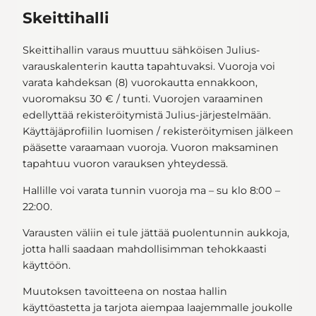
Skeittihalli
Skeittihallin varaus muuttuu sähköisen Julius-
varauskalenterin kautta tapahtuvaksi. Vuoroja voi
varata kahdeksan (8) vuorokautta ennakkoon,
vuoromaksu 30 € / tunti. Vuorojen varaaminen
edellyttää rekisteröitymistä Julius-järjestelmään.
Käyttäjäprofiilin luomisen / rekisteröitymisen jälkeen
pääsette varaamaan vuoroja. Vuoron maksaminen
tapahtuu vuoron varauksen yhteydessä.
Hallille voi varata tunnin vuoroja ma – su klo 8:00 –
22:00.
Varausten väliin ei tule jättää puolentunnin aukkoja,
jotta halli saadaan mahdollisimman tehokkaasti
käyttöön.
Muutoksen tavoitteena on nostaa hallin
käyttöastetta ja tarjota aiempaa laajemmalle joukolle