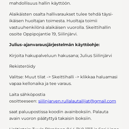
mahdollisuus hallin käyttöön.
Alaikäisten osalta hallivaraukset tulee tehdä täysi-
ikäisen huoltajan toimesta. Huoltaja toimii
vastuuhenkilönä alaikäisen vuorolla. Skeittihallin
osoite Oppipojantie 19, Siilinjärvi.
Julius-ajanvarausjärjestelmän käyttöohje:
Kirjoita hakupalveluun hakusana; Julius Siilinjärvi
Rekisteröidy
Valitse: Muut tilat -> Skeittihalli -> klikkaa haluamasi
vapaa kellonaika ja tee varaus.
Laita sähköpostia
osoitteeseen:
siilinjarven.rullalautailijat@gmail.com
saat paluupostissa koodin avainboksiin. Palauta
avain vuoron päätyttyä takaisin boksiin.