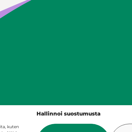
Siilinjärven kunta
Hallinnoi suostumusta
PL 5, 71801 Siilinjärvi
017 401 111
ta, kuten