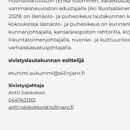
nuorisovaltuuston (Erika Suominen, varaedustaj
vammaisneuvoston edustajalla (Ari Ruotsalaine
2029) on läsnäolo- ja puheoikeus lautakunnan k
kokouksissa läsnäolo- ja puheoikeus on kunnanh
kunnanjohtajalla, kansalaisopiston rehtorilla, ki
liikuntatoimenjohtajalla, nuoriso- ja kulttuurito
varhaiskasvatusjohtajalla.
sivistyslautakunnan esittelijä
etunimi.sukunimi@siilinjarvi.fi
Sivistysjohtaja
Antti Jokikokko
0447401301
antti.jokikokko(at)siilinjarvi.fi