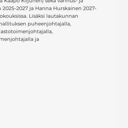
a Kaapo Kiljunen) sekä vanhus- ja
n 2025-2027 ja Hanna Hurskainen 2027-
okouksissa. Lisäksi lautakunnan
allituksen puheenjohtajalla,
rjastotoimenjohtajalla,
imenjohtajalla ja