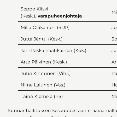
Seppo Kiiski
Mi
(Kesk.),
varapuheenjohtaja
Milla Ollikainen (SDP)
Jo
Jutta Jäntti (Kesk.)
So
Jari-Pekka Raatikainen (Kok.)
Ja
Arto Päivinen (Kesk.)
Ar
Juha Kinnunen (Vihr.)
Pa
Niina Laitinen (Vas.)
Ha
Taina Klemelä (PS)
Mi
Kunnanhallituksen keskuudestaan määräämällä e