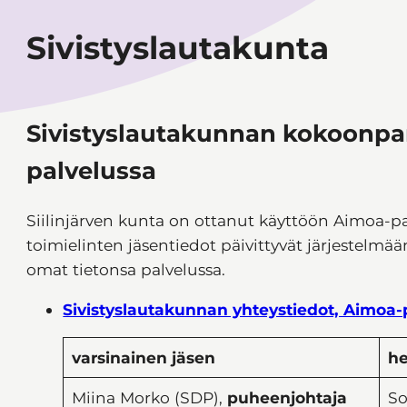
Sivistyslautakunta
Sivistyslautakunnan kokoonpa
palvelussa
Siilinjärven kunta on ottanut käyttöön Aimoa-p
toimielinten jäsentiedot päivittyvät järjestelmää
omat tietonsa palvelussa.
Sivistyslautakunnan yhteystiedot, Aimoa-
varsinainen jäsen
he
Miina Morko (SDP),
puheenjohtaja
So