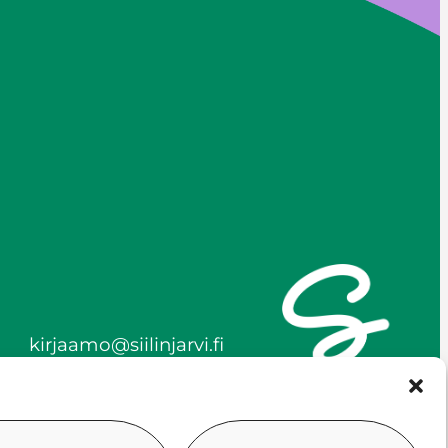
kirjaamo@siilinjarvi.fi
etunimi.sukunimi@siilinjar
vi.fi
y-tunnus 0172718-0