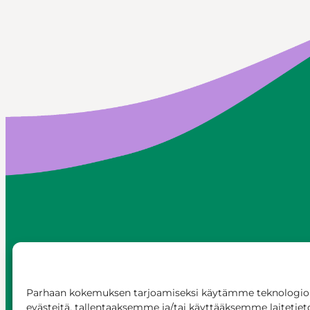
SEURAA MEITÄ
Parhaan kokemuksen tarjoamiseksi käytämme teknologioi
evästeitä, tallentaaksemme ja/tai käyttääksemme laitetiet