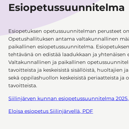
Esiopetussuunnitelma
Esiopetuksen opetussuunnitelman perusteet o
Opetushallituksen antama valtakunnallinen mää
paikallinen esiopetussuunnitelma. Esiopetuks
tehtävänä on edistää laadukkaan ja yhtenäisen
Valtakunnallinen ja paikallinen opetussuunnite
tavoitteista ja keskeisistä sisällöistä, huoltajien
sekä oppilashuollon keskeisistä periaatteista j
tavoitteista.
Siilinjärven kunnan esiopetussuunnitelma 2025
Eloisa esiopetus Siilinjärvellä, PDF