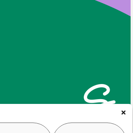
kirjaamo@siilinjarvi.fi
etunimi.sukunimi@siilinjar
vi.fi