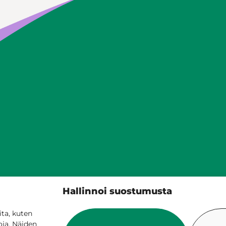
Hallinnoi suostumusta
Siilinjärven kunta
PL 5, 71801 Siilinjärvi
ta, kuten
oja. Näiden