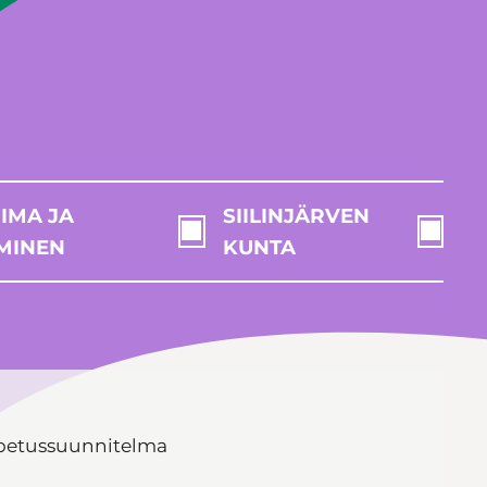
IMA JA
SIILINJÄRVEN
MINEN
KUNTA
petussuunnitelma