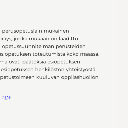
n perusopetuslain mukainen
räys, jonka mukaan on laadittu
en opetussuunnitelman perusteiden
 esiopetuksen toteutumista koko maassa.
lma ovat päätöksiä esiopetuksen
 ja esiopetuksen henkilöstön yhteistyöstä
a opetustoimeen kuuluvan oppilashuollon
, PDF