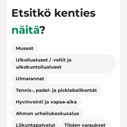
Etsitkö kenties
näitä
?
Museot
Ulkoilualueet / -reitit ja
ulkokuntoilualueet
Uimarannat
Tennis-, padel- ja pickleballkentät
Hyvinvointi ja vapaa-aika
Ahmon urheilukeskusalue
Liikuntapalvelut
Tilojen varaukset