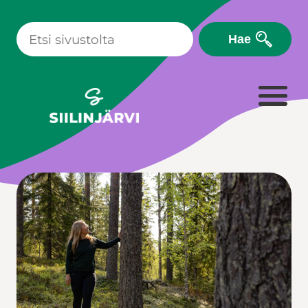
Siirry
sisältöön
Hae