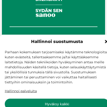
© Siilinjärvi 2025
Hallinnoi suostumusta
Anna palautetta
Asioi verkossa
Parhaan kokemuksen tarjoamiseksi käytämme teknologioita
Laskutus ja maksaminen
kuten evästeitä, tallentaaksemme ja/tai käyttääksemme
Saavutettavuus
laitetietoja. Näiden tekniikoiden hyväksyminen antaa meille
mahdollisuuden käsitellä tietoja, kuten selauskäyttäytymistä
Evästekäytäntö
tai yksilöllisiä tunnuksia tällä sivustolla. Suostumuksen
Hallitse suostumusta
jättäminen tai peruuttaminen voi vaikuttaa haitallisesti
tiettyihin ominaisuuksiin ja toimintoihin.
Hallinnoi palveluita
Hyväksy kaikki