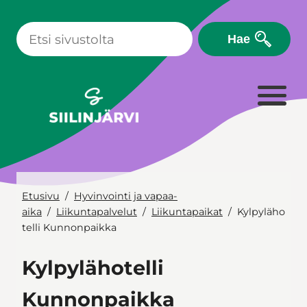
Siirry
sisältöön
Hae
Etusivu
Hyvinvointi ja vapaa-
aika
Liikuntapalvelut
Liikuntapaikat
Kylpyläho
telli Kunnonpaikka
Kylpylähotelli
Kunnonpaikka