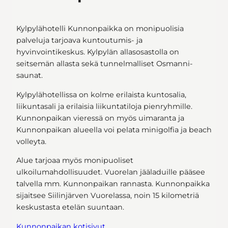
Kylpylähotelli Kunnonpaikka on monipuolisia
palveluja tarjoava kuntoutumis- ja
hyvinvointikeskus. Kylpylän allasosastolla on
seitsemän allasta sekä tunnelmalliset Osmanni-
saunat.
Kylpylähotellissa on kolme erilaista kuntosalia,
liikuntasali ja erilaisia liikuntatiloja pienryhmille.
Kunnonpaikan vieressä on myös uimaranta ja
Kunnonpaikan alueella voi pelata minigolfia ja beach
volleyta.
Alue tarjoaa myös monipuoliset
ulkoilumahdollisuudet. Vuorelan jääladuille pääsee
talvella mm. Kunnonpaikan rannasta. Kunnonpaikka
sijaitsee Siilinjärven Vuorelassa, noin 15 kilometriä
keskustasta etelän suuntaan.
Kunnonpaikan kotisivut