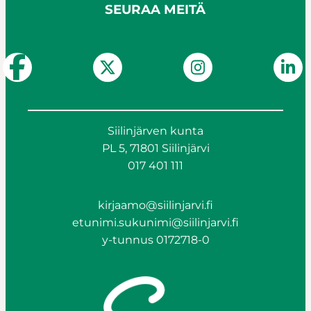
SEURAA MEITÄ
Siilinjärven kunta
PL 5, 71801 Siilinjärvi
017 401 111
kirjaamo@siilinjarvi.fi
etunimi.sukunimi@siilinjarvi.fi
y-tunnus 0172718-0