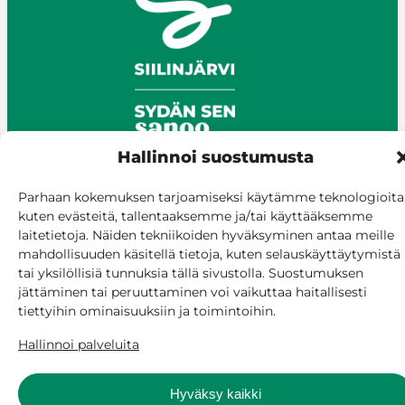
Hallinnoi suostumusta
Parhaan kokemuksen tarjoamiseksi käytämme teknologioita
© Siilinjärvi 2025
kuten evästeitä, tallentaaksemme ja/tai käyttääksemme
laitetietoja. Näiden tekniikoiden hyväksyminen antaa meille
Anna palautetta
mahdollisuuden käsitellä tietoja, kuten selauskäyttäytymistä
Asioi verkossa
tai yksilöllisiä tunnuksia tällä sivustolla. Suostumuksen
Laskutus ja maksaminen
jättäminen tai peruuttaminen voi vaikuttaa haitallisesti
Saavutettavuus
tiettyihin ominaisuuksiin ja toimintoihin.
Evästekäytäntö
Hallinnoi palveluita
Hallitse suostumusta
Hyväksy kaikki