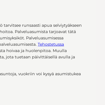
 tarvitsee runsaasti apua selviytyäkseen
oshoitoa. Palveluasumista tarjoavat tätä
sumisyksiköt. Palveluasumisessa
palveluasumisesta.
Tehostetussa
ta hoivaa ja huolenpitoa. Muulla
, jota tuetaan päivittäisellä avulla ja
-asuntoja, vuokriin voi kysyä asumistukea