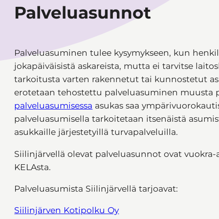
Palveluasunnot
Palveluasuminen tulee kysymykseen, kun henkilö
jokapäiväisistä askareista, mutta ei tarvitse lait
tarkoitusta varten rakennetut tai kunnostetut a
erotetaan tehostettu palveluasuminen muusta 
palveluasumisessa
asukas saa ympärivuorokautis
palveluasumisella tarkoitetaan itsenäistä asumista
asukkaille järjestetyillä turvapalveluilla.
Siilinjärvellä olevat palveluasunnot ovat vuokra
KELAsta.
Palveluasumista Siilinjärvellä tarjoavat:
Siilinjärven Kotipolku Oy