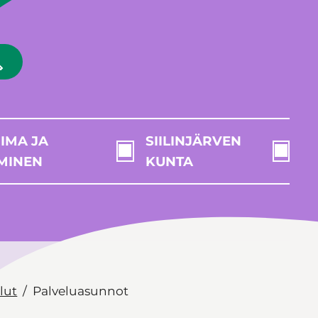
IMA JA
SIILINJÄRVEN
MINEN
KUNTA
lut
Palveluasunnot