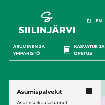
Siirry
sisältöön
FI
EN
ASUMINEN JA
KASVATUS JA
YMPÄRISTÖ
OPETUS
Asumispalvelut
Asumisoikeusasunnot