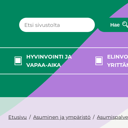
Hae
HYVINVOINTI JA
ELINVO
VAPAA-AIKA
YRITTÄ
Etusivu
Asuminen ja ympäristö
Asumispalve