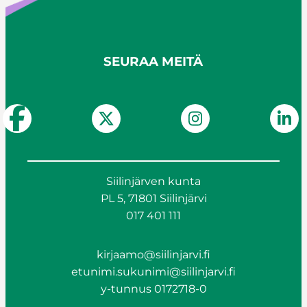
SEURAA MEITÄ
Siilinjärven kunta
PL 5, 71801 Siilinjärvi
017 401 111
kirjaamo@siilinjarvi.fi
etunimi.sukunimi@siilinjarvi.fi
y-tunnus 0172718-0