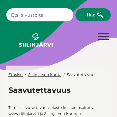
Siirry
sisältöön
Hae
Etusivu
Siilinjärven kunta
Saavutettavuus
Saavutettavuus
Tämä saavutettavuusseloste koskee osoitetta
www.siilinjarvi.fi ja Siilinjärven kunnan