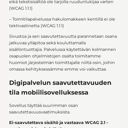
eikä tekstisisältöä ole tarjolla ruudunlukijaa varten
(WCAG 1.1.1)
– Toimitilapalvelussa hakulomakkeen kentillä ei ole
tektivastinetta (WCAG 1.1.1)
Sivustoa ja sen saavutettavuutta parannetaan osana
jatkuvaa ylläpitoa sekä kouluttamalla
sisällöntuottajia. Palvelussa käytettävän kolmannen
osapuolen ohjelmistojen osalta toimitamme
huomiot järjestelmän toimittajalle niiltä osin, joihin
omassa kehityksessämme emme voi vaikuttaa.
Digipalvelun saavutettavuuden
tila mobiilisovelluksessa
Sovellus täyttää suurimman osan
saavutettavuusvaatimuksista.
Ei-saavutettava sisältö ja vastaava WCAG 2.1 -