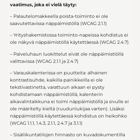
vaatimus, joka ei vielä täyty:
– Palautelomakkeella poista-toiminto ei ole
saavutettavissa näppäimistöllä (WCAG 2.1.1)
– Yrityshakemistossa toiminto-napeissa kohdistus ei
ole näkyvä näppäimistöllä käytettäessä (WCAG 2.4.7)
– Palveluhaun luokittelut eivät ole näppäimistlöllä
valittavissa (WCAG 2.1.1 ja 2.4.7)
– Varauskalenterissa on puutteita: alhainen
kontrastisuhde, kaikilla painikkeilla ei ole
tekstivastinetta, varattuun aikaan ei pysty
kohdistamaan näppäimistöllä, kalenterin
aikavalintaikkuna ei toimi näppäimistöllä ja sivulle ei
ole määritelty kieltä (ruudunlukijaa varten). Lisäksi
näppäimistöllä käytettäessä kohdistus on heikohko
(WCAG 1.1.1, 1.4.3, 2.1.1, 2.4.7 ja 3.1.1)
– Sisäliikuntatilojen hinnasto on kuvadokumentilla