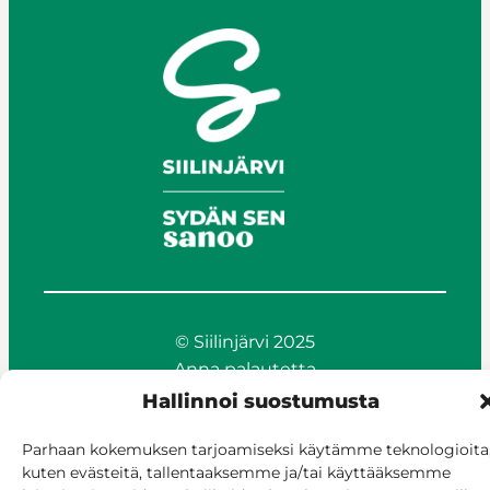
© Siilinjärvi 2025
Anna palautetta
Asioi verkossa
Hallinnoi suostumusta
Laskutus ja maksaminen
Parhaan kokemuksen tarjoamiseksi käytämme teknologioita
Saavutettavuus
kuten evästeitä, tallentaaksemme ja/tai käyttääksemme
Evästekäytäntö