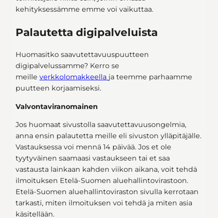
kehityksessämme emme voi vaikuttaa.
Palautetta digipalveluista
Huomasitko saavutettavuuspuutteen
digipalvelussamme? Kerro se
meille
verkkolomakkeella
ja teemme parhaamme
puutteen korjaamiseksi.
Valvontaviranomainen
Jos huomaat sivustolla saavutettavuusongelmia,
anna ensin palautetta meille eli sivuston ylläpitäjälle.
Vastauksessa voi mennä 14 päivää. Jos et ole
tyytyväinen saamaasi vastaukseen tai et saa
vastausta lainkaan kahden viikon aikana, voit tehdä
ilmoituksen Etelä-Suomen aluehallintovirastoon.
Etelä-Suomen aluehallintoviraston sivulla kerrotaan
tarkasti, miten ilmoituksen voi tehdä ja miten asia
käsitellään.