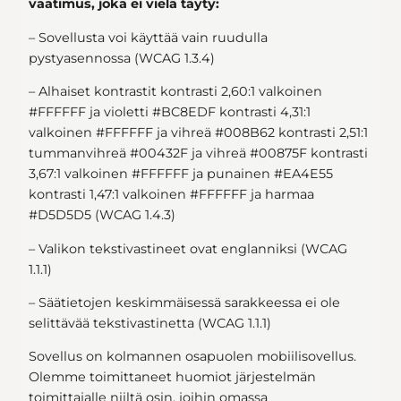
vaatimus, joka ei vielä täyty:
– Sovellusta voi käyttää vain ruudulla
pystyasennossa (WCAG 1.3.4)
– Alhaiset kontrastit kontrasti 2,60:1 valkoinen
#FFFFFF ja violetti #BC8EDF kontrasti 4,31:1
valkoinen #FFFFFF ja vihreä #008B62 kontrasti 2,51:1
tummanvihreä #00432F ja vihreä #00875F kontrasti
3,67:1 valkoinen #FFFFFF ja punainen #EA4E55
kontrasti 1,47:1 valkoinen #FFFFFF ja harmaa
#D5D5D5 (WCAG 1.4.3)
– Valikon tekstivastineet ovat englanniksi (WCAG
1.1.1)
– Säätietojen keskimmäisessä sarakkeessa ei ole
selittävää tekstivastinetta (WCAG 1.1.1)
Sovellus on kolmannen osapuolen mobiilisovellus.
Olemme toimittaneet huomiot järjestelmän
toimittajalle niiltä osin, joihin omassa