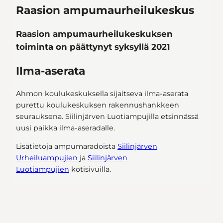
Raasion ampumaurheilukeskus
Raasion ampumaurheilukeskuksen
toiminta on päättynyt syksyllä 2021
Ilma-aserata
Ahmon koulukeskuksella sijaitseva ilma-aserata
purettu koulukeskuksen rakennushankkeen
seurauksena. Siilinjärven Luotiampujilla etsinnässä
uusi paikka ilma-aseradalle.
Lisätietoja ampumaradoista
Siilinjärven
Urheiluampujien
ja
Siilinjärven
Luotiampujien
kotisivuilla.