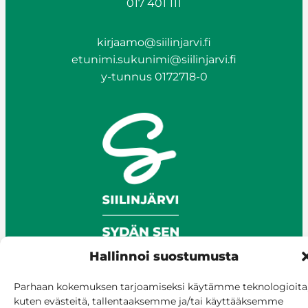
017 401 111
kirjaamo@siilinjarvi.fi
etunimi.sukunimi@siilinjarvi.fi
y-tunnus 0172718-0
Hallinnoi suostumusta
Parhaan kokemuksen tarjoamiseksi käytämme teknologioita
kuten evästeitä, tallentaaksemme ja/tai käyttääksemme