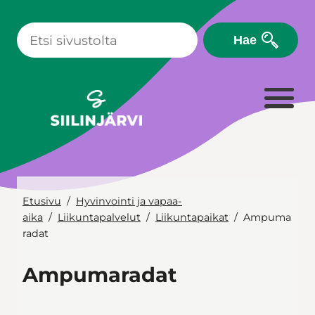
Siirry
sisältöön
Hae
Etusivu
Hyvinvointi ja vapaa-
aika
Liikuntapalvelut
Liikuntapaikat
Ampuma
radat
Ampumaradat