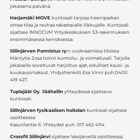
jokaisena päivänä.
Harjamäki MOVE
kuntosali tarjoaa treenipaikan
omaa tilaa ja rauhaa rakastavalle liikkujalle. Kuntosali
sijaitsee INNOCUM Yrityskeskuksen S3-rakennuksen
ensimmäisessä kerroksessa.
Siilinjärven Ponnistus ry
:n vuokraamissa tiloissa
Mäntytie 2:ssa toimii kuntoilu- ja voimailusali. Tarjolla
jokaiselle soveltuvat harjoitus-ajat, edulliset kausi- ja
kuukausimaksut. Yhdyshenkilö Esa Vinni puh.0400
419 427.
Tuplajäät Oy Jäähallin
yhteydessä sijaitseva
kuntosali.
Siilinjärven fysikaalisen hoitolan
kuntosali sijaitsee
osoitteessa
Kasurilantie 6. Yhteydet puh. 017 462 4114.
Crossfit Siilinjärvi
sijaitsee Vesijärvellä osoitteessa