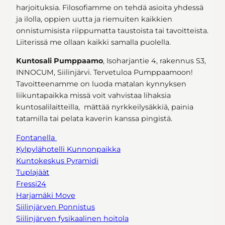
harjoituksia. Filosofiamme on tehdä asioita yhdessä
ja ilolla, oppien uutta ja riemuiten kaikkien
onnistumisista riippumatta taustoista tai tavoitteista.
Liiterissä me ollaan kaikki samalla puolella.
Kuntosali Pumppaamo
, Isoharjantie 4, rakennus S3,
INNOCUM, Siilinjärvi. Tervetuloa Pumppaamoon!
Tavoitteenamme on luoda matalan kynnyksen
liikuntapaikka missä voit vahvistaa lihaksia
kuntosalilaitteilla, mättää nyrkkeilysäkkiä, painia
tatamilla tai pelata kaverin kanssa pingistä.
Fontanella
Kylpylähotelli Kunnonpaikka
Kuntokeskus Pyramidi
Tuplajäät
Fressi24
Harjamäki Move
Siilinjärven Ponnistus
Siilinjärven fysikaalinen hoitola