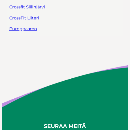
Crossfit Siilinjärvi
CrossFit Liiteri
Pumppaamo
SEURAA MEITÄ