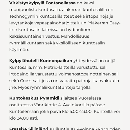
Virkistyskylpylä Fontanellassa
on kaksi
monipuolista kuntosalia: alakerran kuntosalilla on
Technogymin kuntosalilaitteet sekä irtopainoja ja
levytankoja vapaapainoharjoitteluun. Yläkerran Easy-
line kuntosalin laiteissa on hydraulinen
kaksisuuntainen vastus. Mahdollisuus
ryhmäliikuntaan sekä yksilölliseen kuntosalin
käyttöön.
Kylpylähotelli Kunnonpaikan
yhteydessä on neljä
kuntosalia, mm. Matrix-laitteilla varustettu sali,
irtopainoilla varustettu voimanostopainotteinen sali
sekä Cross-sali, jossa on vapaita painoja, kahvakuulia
jne. Myös ryhmäliikuntatunteja tarjolla.
Kuntokeskus Pyramidi
sijaitsee Vuorelassa
osoitteessa Vänrikintie 4. Avainkortilla pääsee
kuntoilemaan joka päivä klo 5.00-23.00. Kuntoilla voi
klo 24.00 asti.
Fressi24 Siilinjärvi
, Kuiluntie 10. Avoinna 24h vuoden