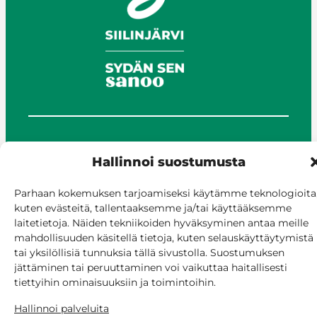
© Siilinjärvi 2025
Hallinnoi suostumusta
Anna palautetta
Asioi verkossa
Parhaan kokemuksen tarjoamiseksi käytämme teknologioita
Laskutus ja maksaminen
kuten evästeitä, tallentaaksemme ja/tai käyttääksemme
Saavutettavuus
laitetietoja. Näiden tekniikoiden hyväksyminen antaa meille
Evästekäytäntö
mahdollisuuden käsitellä tietoja, kuten selauskäyttäytymistä
tai yksilöllisiä tunnuksia tällä sivustolla. Suostumuksen
Hallitse suostumusta
jättäminen tai peruuttaminen voi vaikuttaa haitallisesti
tiettyihin ominaisuuksiin ja toimintoihin.
Hallinnoi palveluita