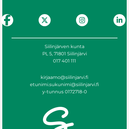
Siilinjärven kunta
PL 5, 71801 Siilinjärvi
017 401 111
kirjaamo@siilinjarvi.fi
etunimi.sukunimi@siilinjarvi.fi
y-tunnus 0172718-0