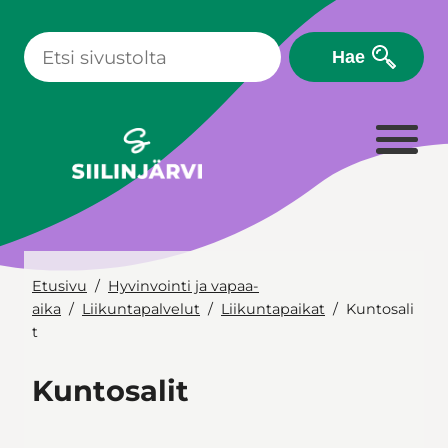
Siirry
sisältöön
Hae
Etusivu
Hyvinvointi ja vapaa-
aika
Liikuntapalvelut
Liikuntapaikat
Kuntosali
t
Kuntosalit