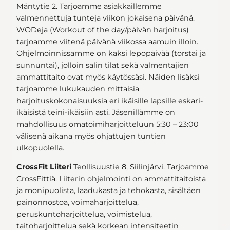
Mäntytie 2. Tarjoamme asiakkaillemme
valmennettuja tunteja viikon jokaisena päivänä.
WODeja (Workout of the day/päivän harjoitus)
tarjoamme viitenä päivänä viikossa aamuin illoin.
Ohjelmoinnissamme on kaksi lepopäivää (torstai ja
sunnuntai), jolloin salin tilat sekä valmentajien
ammattitaito ovat myös käytössäsi. Näiden lisäksi
tarjoamme lukukauden mittaisia
harjoituskokonaisuuksia eri ikäisille lapsille eskari-
ikäisistä teini-ikäisiin asti. Jäsenillämme on
mahdollisuus omatoimiharjoitteluun 5:30 – 23:00
välisenä aikana myös ohjattujen tuntien
ulkopuolella.
CrossFit Liiteri
Teollisuustie 8, Siilinjärvi. Tarjoamme
CrossFittiä. Liiterin ohjelmointi on ammattitaitoista
ja monipuolista, laadukasta ja tehokasta, sisältäen
painonnostoa, voimaharjoittelua,
peruskuntoharjoittelua, voimistelua,
taitoharjoittelua sekä korkean intensiteetin