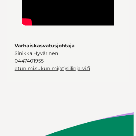
Varhaiskasvatusjohtaja
Sinikka Hyvärinen
0447401955
etunimi.sukunimi(at)siilinjarvi.fi