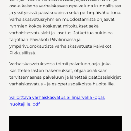
osa-aikaisena varhaiskasvatuspalveluna kunnallisissa
ja yksityisissä päiväkodeissa sekä perhepäivähoitona.
Varhaiskasvatusryhmien muodostamista ohjaavat
ryhmien kokoa koskevat mitoitukset sekä
varhaiskasvatuslaki ja -asetus. Jatkettua aukioloa
tarjotaan Päiväkoti Pilvilinnassa ja
ympärivuorokautista varhaiskasvatusta Päiväkoti
Pikkusiilissä.
Varhaiskasvatuksessa toimii palveluohjaaja, joka
käsittelee lasten hakemukset, ohjaa asiakkaan
tarvitsemaansa palveluun ja lähettää päätösasiakirjat
varhaiskasvatus – ja esiopetuspaikoista huoltajille.
Valloittava varhaiskasvatus Siilinjärvellä -opas
huoltajille, pdf