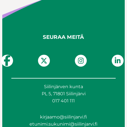
SEURAA MEITÄ
Siilinjärven kunta
PL 5, 71801 Siilinjärvi
017 401 111
kirjaamo@siilinjarvi.fi
etunimi.sukunimi@siilinjarvi.fi