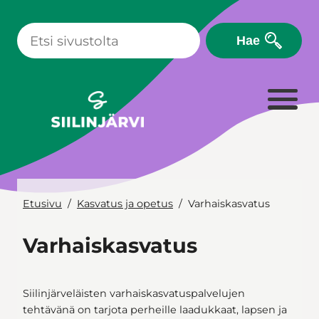
Siirry
sisältöön
Hae
Etusivu
Kasvatus ja opetus
Varhaiskasvatus
Varhaiskasvatus
Siilinjärveläisten varhaiskasvatuspalvelujen
tehtävänä on tarjota perheille laadukkaat, lapsen ja