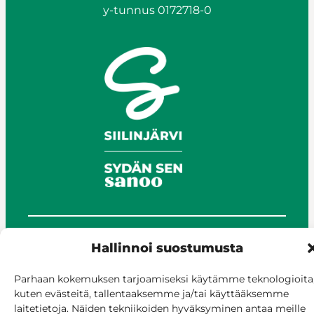
y-tunnus 0172718-0
Hallinnoi suostumusta
© Siilinjärvi 2025
Anna palautetta
Parhaan kokemuksen tarjoamiseksi käytämme teknologioita
Asioi verkossa
kuten evästeitä, tallentaaksemme ja/tai käyttääksemme
Laskutus ja maksaminen
laitetietoja. Näiden tekniikoiden hyväksyminen antaa meille