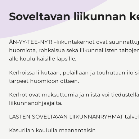
Soveltavan liikunnan k
ÄN-YY-TEE-NYT! –liikuntakerhot ovat suunnatt
huomiota, rohkaisua sekä liikunnallisten taitojen h
alle kouluikäisille lapsille.
Kerhoissa liikutaan, pelaillaan ja touhutaan ilois
tarpeet huomioon ottaen.
Kerhot ovat maksuttomia ja niistä voi tiedustel
liikunnanohjaajalta.
LASTEN SOVELTAVAN LIIKUNNANRYHMÄT talvella
Kasurilan koululla maanantaisin