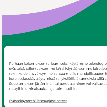
SEURAA MEITÄ
Parhaan kokemuksen tarjoamiseksi käytämme teknologioi
evästeitä, tallentaaksemme ja/tai käyttääksemme laitetiet
tekniikoiden hyväksyminen antaa meille mahdollisuuden käs
kuten selauskäyttäytymistä tai yksilöllisiä tunnuksia tällä s
Suostumuksen jättäminen tai peruuttaminen voi vaikuttaa h
tiettyihin ominaisuuksiin ja toimintoihin.
Evästekäytäntö
Tietosuojaselosteet