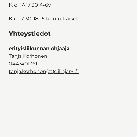
Klo 17-17.30 4-6v
Klo 17.30-18.15 kouluikäiset
Yhteystiedot
erityisliikunnan ohjaaja
Tanja Korhonen
0447401361
tanja.korhonen(at)siilinjarvi.fi