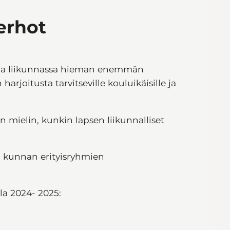
erhot
uja liikunnassa hieman enemmän
arjoitusta tarvitseville kouluikäisille ja
in mielin, kunkin lapsen liikunnalliset
la kunnan erityisryhmien
 2024- 2025: