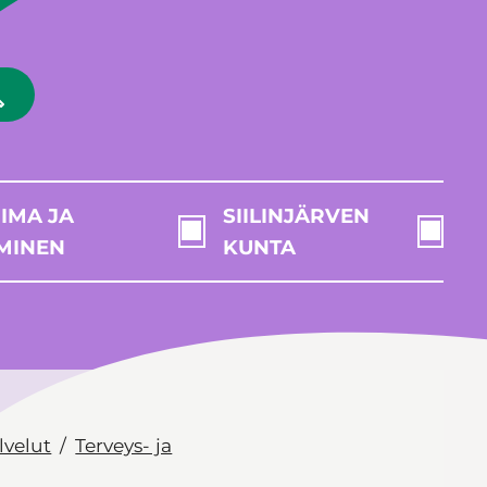
IMA JA
SIILINJÄRVEN
MINEN
KUNTA
lvelut
Terveys- ja