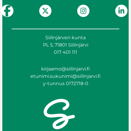
Siilinjärven kunta
PL 5, 71801 Siilinjärvi
017 401 111
kirjaamo@siilinjarvi.fi
etunimi.sukunimi@siilinjarvi.fi
y-tunnus 0172718-0