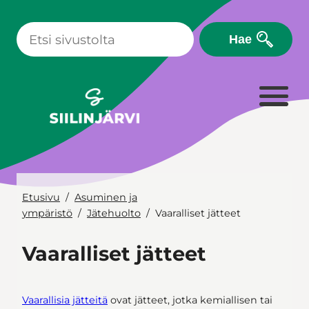
Siirry
sisältöön
Hae
Etusivu
Asuminen ja
ympäristö
Jätehuolto
Vaaralliset jätteet
Vaaralliset jätteet
Vaarallisia jätteitä
ovat jätteet, jotka kemiallisen tai