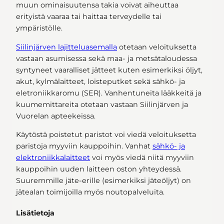
muun ominaisuutensa takia voivat aiheuttaa
erityistä vaaraa tai haittaa terveydelle tai
ympäristölle.
Siilinjärven lajitteluasemalla
otetaan veloituksetta
vastaan asumisessa sekä maa- ja metsätaloudessa
syntyneet vaaralliset jätteet kuten esimerkiksi öljyt,
akut, kylmälaitteet, loisteputket sekä sähkö- ja
eletroniikkaromu (SER). Vanhentuneita lääkkeitä ja
kuumemittareita otetaan vastaan Siilinjärven ja
Vuorelan apteekeissa.
Käytöstä poistetut paristot voi viedä veloituksetta
paristoja myyviin kauppoihin. Vanhat
sähkö- ja
elektroniikkalaitteet
voi myös viedä niitä myyviin
kauppoihin uuden laitteen oston yhteydessä.
Suuremmille jäte-erille (esimerkiksi jäteöljyt) on
jätealan toimijoilla myös noutopalveluita.
Lisätietoja