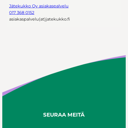
Jätekukko Oy asiakaspalvelu
017 368 0152
asiakaspalvelu(at)jatekukko.fi
SEURAA MEITÄ