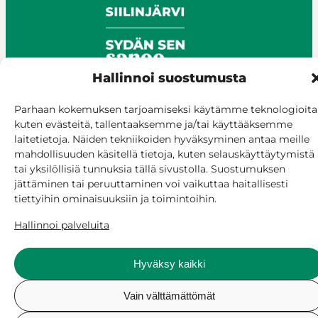
Hallinnoi suostumusta
Parhaan kokemuksen tarjoamiseksi käytämme teknologioita
kuten evästeitä, tallentaaksemme ja/tai käyttääksemme
© Siilinjärvi 2025
laitetietoja. Näiden tekniikoiden hyväksyminen antaa meille
Anna palautetta
mahdollisuuden käsitellä tietoja, kuten selauskäyttäytymistä
Asioi verkossa
tai yksilöllisiä tunnuksia tällä sivustolla. Suostumuksen
Laskutus ja maksaminen
jättäminen tai peruuttaminen voi vaikuttaa haitallisesti
Saavutettavuus
tiettyihin ominaisuuksiin ja toimintoihin.
Evästekäytäntö
Hallinnoi palveluita
Hallitse suostumusta
Hyväksy kaikki
Vain välttämättömät