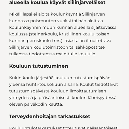
alueella koulua käyvät siilinjärveläiset
Mikäli lapsi ei aloita koulunkäyntiä Siilinjärven
kunnassa poismuuton vuoksi tai hän aloittaa
koulunkäynnin muun kunnan alueella sijaitsevassa
Oppilaan koulupaikan
koulussa (steinerkoulu, kristillinen koulu, toisen
määräytyminen
koulunkäyntioikeushakemus
kunnan peruskoulu tms.), asiasta on ilmoitettava
Siilinjärven koulutoimistoon tai sähköpostitse
Lykkäyshakemus
tulleessa tiedotteessa mainitulle koululle.
Kouluun tutustuminen
Kukin koulu järjestää kouluun tutustumispäivän
yleensä huhti-toukokuun aikana. Koulut tiedottavat
tutustumispäivästä kouluun ilmoittautumisen
yhteydessä ja pääsääntöisesti koulun läheisyydessä
olevan päiväkodin kautta.
Terveydenhoitajan tarkastukset
Kouluuntulotarkastukset toteutuvat pääsääntöisesti