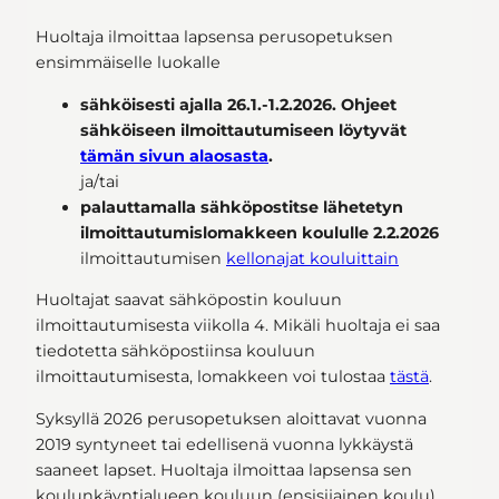
Huoltaja ilmoittaa lapsensa perusopetuksen
ensimmäiselle luokalle
sähköisesti ajalla 26.1.-1.2.2026. Ohjeet
sähköiseen ilmoittautumiseen löytyvät
tämän sivun alaosasta
.
ja/tai
palauttamalla sähköpostitse lähetetyn
ilmoittautumislomakkeen koululle 2.2.2026
ilmoittautumisen
kellonajat kouluittain
Huoltajat saavat sähköpostin kouluun
ilmoittautumisesta viikolla 4. Mikäli huoltaja ei saa
tiedotetta sähköpostiinsa kouluun
ilmoittautumisesta, lomakkeen voi tulostaa
tästä
.
Syksyllä 2026 perusopetuksen aloittavat vuonna
2019 syntyneet tai edellisenä vuonna lykkäystä
saaneet lapset. Huoltaja ilmoittaa lapsensa sen
koulunkäyntialueen kouluun (ensisijainen koulu),