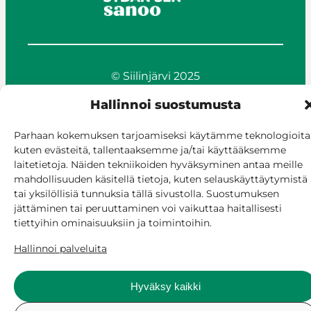
© Siilinjärvi 2025
Anna palautetta
Hallinnoi suostumusta
Asioi verkossa
Laskutus ja maksaminen
Parhaan kokemuksen tarjoamiseksi käytämme teknologioita
Saavutettavuus
kuten evästeitä, tallentaaksemme ja/tai käyttääksemme
Evästekäytäntö
laitetietoja. Näiden tekniikoiden hyväksyminen antaa meille
mahdollisuuden käsitellä tietoja, kuten selauskäyttäytymistä
Hallitse suostumusta
tai yksilöllisiä tunnuksia tällä sivustolla. Suostumuksen
jättäminen tai peruuttaminen voi vaikuttaa haitallisesti
tiettyihin ominaisuuksiin ja toimintoihin.
Hallinnoi palveluita
Hyväksy kaikki