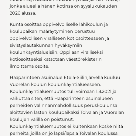
jonka alueella hänen kotinsa on syyslukukauden
2026 alussa.
Kunta osoittaa oppivelvolliselle lähikoulun ja
koulupaikan määräytyminen perustuu
oppivelvollisen viralliseen kotiosoitteeseen ja
sivistyslautakunnan hyväksymiin
koulunkäyntialueisiin. Oppilaan viralliseksi
kotiosoitteeksi katsotaan väestörekisterin
ilmoittama osoite.
Haaparinteen asuinalue Etelä-Siilinjärvellä kuuluu
Vuorelan koulun koulunkäyntialueeseen.
Koulunkäyntialuemuutos tuli voimaan 1.8.2021 ja
vaikuttaa siten, että Haaparinteen asuinalueen
perheiden valinnanmahdollisuus peruskoulunsa
aloittavien lasten koulupaikaksi Toivalan ja Vuorelan
koulujen välillä on poistunut.
Koulunkäyntialuemuutos ei kuitenkaan koske niitä
perheitä, joilla on jo lapsi/lapsia Toivalan koulussa.