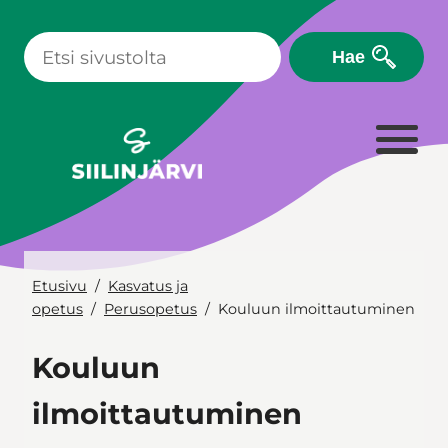
Siirry
sisältöön
Hae
Etusivu
Kasvatus ja
opetus
Perusopetus
Kouluun ilmoittautuminen
Kouluun
ilmoittautuminen