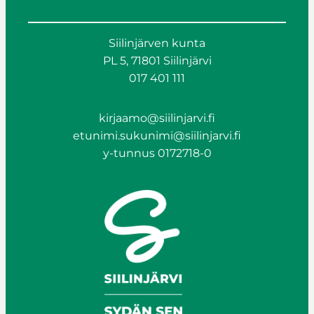
Siilinjärven kunta
PL 5, 71801 Siilinjärvi
017 401 111
kirjaamo@siilinjarvi.fi
etunimi.sukunimi@siilinjarvi.fi
y-tunnus 0172718-0