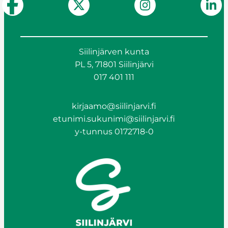
Siilinjärven kunta
PL 5, 71801 Siilinjärvi
017 401 111
kirjaamo@siilinjarvi.fi
etunimi.sukunimi@siilinjarvi.fi
y-tunnus 0172718-0