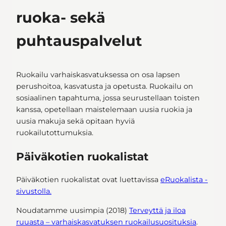
ruoka- sekä
puhtauspalvelut
Ruokailu varhaiskasvatuksessa on osa lapsen
perushoitoa, kasvatusta ja opetusta. Ruokailu on
sosiaalinen tapahtuma, jossa seurustellaan toisten
kanssa, opetellaan maistelemaan uusia ruokia ja
uusia makuja sekä opitaan hyviä
ruokailutottumuksia.
Päiväkotien ruokalistat
Päiväkotien ruokalistat ovat luettavissa
eRuokalista -
sivustolla.
Noudatamme uusimpia (2018)
Terveyttä ja iloa
ruuasta – varhaiskasvatuksen ruokailusuosituksia
.