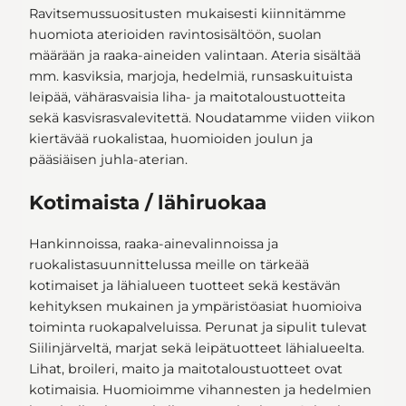
Ravitsemussuositusten mukaisesti kiinnitämme
huomiota aterioiden ravintosisältöön, suolan
määrään ja raaka-aineiden valintaan. Ateria sisältää
mm. kasviksia, marjoja, hedelmiä, runsaskuituista
leipää, vähärasvaisia liha- ja maitotaloustuotteita
sekä kasvisrasvalevitettä. Noudatamme viiden viikon
kiertävää ruokalistaa, huomioiden joulun ja
pääsiäisen juhla-aterian.
Kotimaista / lähiruokaa
Hankinnoissa, raaka-ainevalinnoissa ja
ruokalistasuunnittelussa meille on tärkeää
kotimaiset ja lähialueen tuotteet sekä kestävän
kehityksen mukainen ja ympäristöasiat huomioiva
toiminta ruokapalveluissa. Perunat ja sipulit tulevat
Siilinjärveltä, marjat sekä leipätuotteet lähialueelta.
Lihat, broileri, maito ja maitotaloustuotteet ovat
kotimaisia. Huomioimme vihannesten ja hedelmien