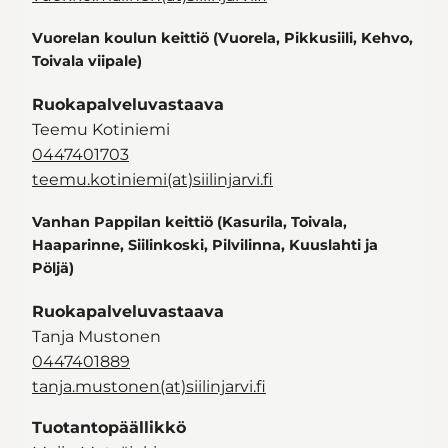
Vuorelan koulun keittiö (Vuorela, Pikkusiili, Kehvo,
Toivala viipale)
Ruokapalveluvastaava
Teemu Kotiniemi
0447401703
teemu.kotiniemi(at)siilinjarvi.fi
Vanhan Pappilan keittiö (Kasurila, Toivala,
Haaparinne, Siilinkoski, Pilvilinna, Kuuslahti ja
Pöljä)
Ruokapalveluvastaava
Tanja Mustonen
0447401889
tanja.mustonen(at)siilinjarvi.fi
Tuotantopäällikkö