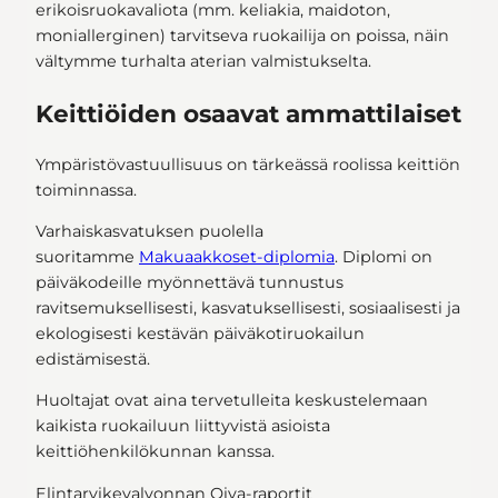
erikoisruokavaliota (mm. keliakia, maidoton,
moniallerginen) tarvitseva ruokailija on poissa, näin
vältymme turhalta aterian valmistukselta.
Keittiöiden osaavat ammattilaiset
Ympäristövastuullisuus on tärkeässä roolissa keittiön
toiminnassa.
Varhaiskasvatuksen puolella
suoritamme
Makuaakkoset-diplomia
. Diplomi on
päiväkodeille myönnettävä tunnustus
ravitsemuksellisesti, kasvatuksellisesti, sosiaalisesti ja
ekologisesti kestävän päiväkotiruokailun
edistämisestä.
Huoltajat ovat aina tervetulleita keskustelemaan
kaikista ruokailuun liittyvistä asioista
keittiöhenkilökunnan kanssa.
Elintarvikevalvonnan Oiva-raportit