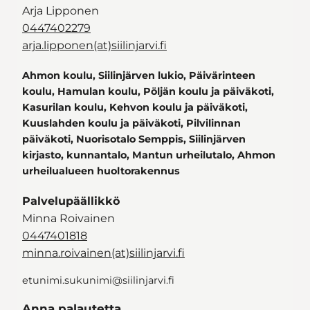
Arja Lipponen
0447402279
arja.lipponen(at)siilinjarvi.fi
Ahmon koulu, Siilinjärven lukio, Päivärinteen
koulu, Hamulan koulu, Pöljän koulu ja päiväkoti,
Kasurilan koulu, Kehvon koulu ja päiväkoti,
Kuuslahden koulu ja päiväkoti, Pilvilinnan
päiväkoti, Nuorisotalo Semppis, Siilinjärven
kirjasto, kunnantalo, Mantun urheilutalo, Ahmon
urheilualueen huoltorakennus
Palvelupäällikkö
Minna Roivainen
0447401818
minna.roivainen(at)siilinjarvi.fi
etunimi.sukunimi@siilinjarvi.fi
Anna palautetta