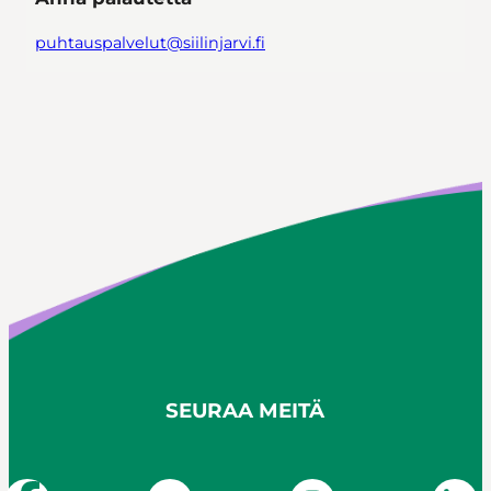
puhtauspalvelut@siilinjarvi.fi
SEURAA MEITÄ