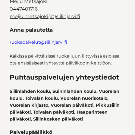
Meiju Metsäjoki
0447401716
meiju.metsajoki(at)siilinjarvi.fi
Anna palautetta
ruokapalvelut@siilinjarvi.fi
Kaikissa päivittäisissä ruokailuun liittyvissä asioissa,
ota ensisijaisesti yhteyttä päiväkodin keittiöön.
Puhtauspalvelujen yhteystiedot
Siilinlahden koulu, Suininlahden koulu, Vuorelan
koulu, Toivalan koulu, Vuorelan nuorisotalo,
Vuorelan kirjasto, Vuorelan päiväkoti, Pikkusiilin
päiväkoti, Toivalan päiväkoti, Haaparinteen
päiväkoti, Siilinkosken päiväkoti
Palvelupäällikkö