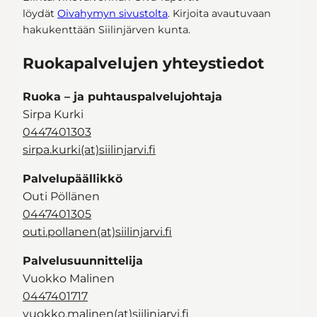
löydät
Oivahymyn sivustolta
. Kirjoita avautuvaan
hakukenttään Siilinjärven kunta.
Ruokapalvelujen yhteystiedot
Ruoka – ja puhtauspalvelujohtaja
Sirpa Kurki
0447401303
sirpa.kurki(at)siilinjarvi.fi
Palvelupäällikkö
Outi Pöllänen
0447401305
outi.pollanen(at)siilinjarvi.fi
Palvelusuunnittelija
Vuokko Malinen
0447401717
vuokko.malinen(at)siilinjarvi.fi