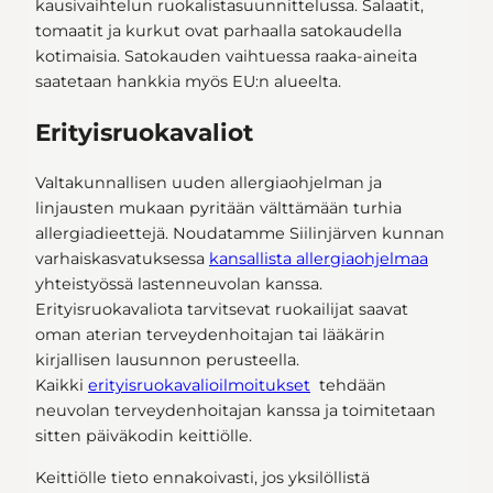
kausivaihtelun ruokalistasuunnittelussa. Salaatit,
tomaatit ja kurkut ovat parhaalla satokaudella
kotimaisia. Satokauden vaihtuessa raaka-aineita
saatetaan hankkia myös EU:n alueelta.
Erityisruokavaliot
Valtakunnallisen uuden allergiaohjelman ja
linjausten mukaan pyritään välttämään turhia
allergiadieettejä. Noudatamme Siilinjärven kunnan
varhaiskasvatuksessa
kansallista allergiaohjelmaa
yhteistyössä lastenneuvolan kanssa.
Erityisruokavaliota tarvitsevat ruokailijat saavat
oman aterian terveydenhoitajan tai lääkärin
kirjallisen lausunnon perusteella.
Kaikki
erityisruokavalioilmoitukset
tehdään
neuvolan terveydenhoitajan kanssa ja toimitetaan
sitten päiväkodin keittiölle.
Keittiölle tieto ennakoivasti, jos yksilöllistä