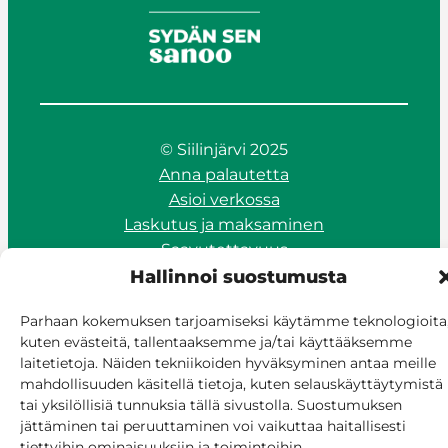
© Siilinjärvi 2025
Anna palautetta
Asioi verkossa
Laskutus ja maksaminen
Saavutettavuus
Evästekäytäntö
Hallinnoi suostumusta
Hallitse suostumusta
Parhaan kokemuksen tarjoamiseksi käytämme teknologioita
kuten evästeitä, tallentaaksemme ja/tai käyttääksemme
laitetietoja. Näiden tekniikoiden hyväksyminen antaa meille
mahdollisuuden käsitellä tietoja, kuten selauskäyttäytymistä
tai yksilöllisiä tunnuksia tällä sivustolla. Suostumuksen
jättäminen tai peruuttaminen voi vaikuttaa haitallisesti
tiettyihin ominaisuuksiin ja toimintoihin.