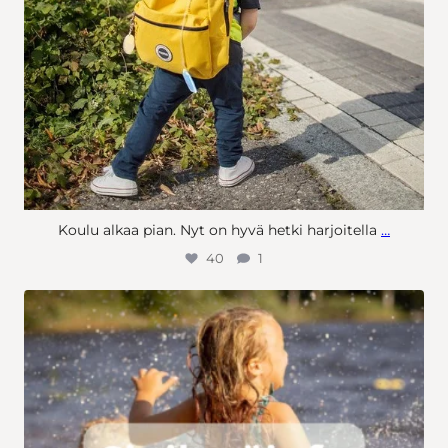
Koulu alkaa pian. Nyt on hyvä hetki harjoitella
…
40
1
Sinilevää ei havaittu Siilinjärven havaintopaikoilla tänä aamuna
Ajankohtaisen tilanteen löydät myös Siilinjärvi-sovelluksen
hyödyllisiä linkkejä osiosta.
...