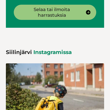
Selaa tai ilmoita
harrastuksia
Siilinjärvi
Instagramissa
Koulu alkaa pian. Nyt on hyvä hetki harjoitella koulumatkan
kulkemista etenkin pienten koululaisten kanssa.
𝐋𝐢𝐢𝐤𝐞𝐧𝐧𝐞𝐭𝐮𝐫𝐯𝐚𝐧 𝐯𝐢𝐧𝐤𝐢𝐭
...