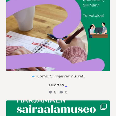
Huomio Siilinjärven nuoret!
Nuorten
…
8
0
Viimeistä viedään! Harjamäen sairaalamuseo ja Pöljän
kotiseutumuseo ovat auki enää tällä viikolla. Tervetuloa kesän
viimeisille museovierailuille