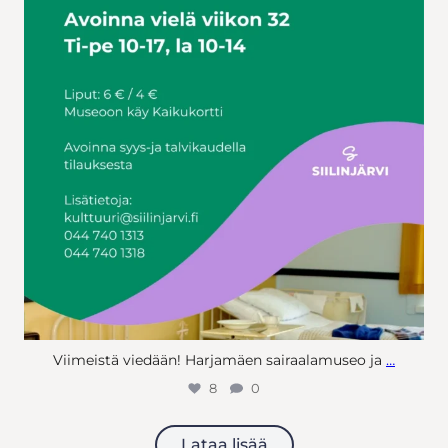
Viimeistä viedään! Harjamäen sairaalamuseo ja
…
8
0
Lataa lisää