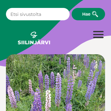
Siirry
sisältöön
Hae