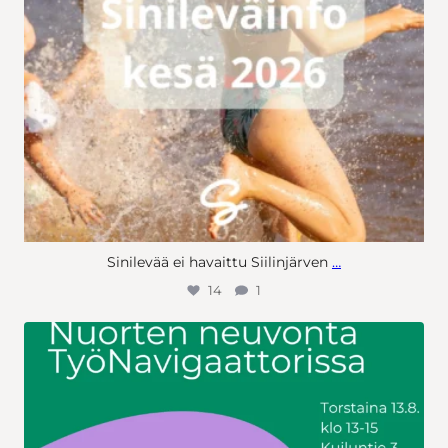
Sinilevää ei havaittu Siilinjärven
…
14
1
Huomio Siilinjärven nuoret!
Nuorten neuvonta jatkuu taas kesätauon jälkeen ensi viikon
torstaina 13.8. klo 13-15 TyöNavigaattorissa. Tervetuloa!
Tarvitsetko tukea
...