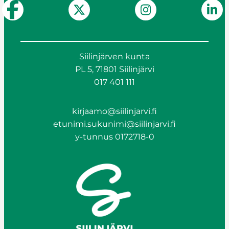
Siilinjärven kunta
PL 5, 71801 Siilinjärvi
017 401 111
kirjaamo@siilinjarvi.fi
etunimi.sukunimi@siilinjarvi.fi
y-tunnus 0172718-0