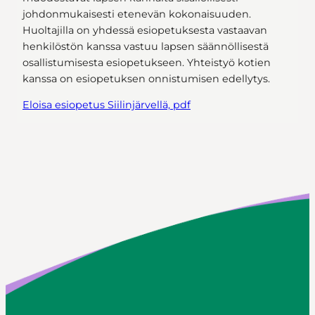
johdonmukaisesti etenevän kokonaisuuden.
Huoltajilla on yhdessä esiopetuksesta vastaavan
henkilöstön kanssa vastuu lapsen säännöllisestä
osallistumisesta esiopetukseen. Yhteistyö kotien
kanssa on esiopetuksen onnistumisen edellytys.
Eloisa esiopetus Siilinjärvellä, pdf