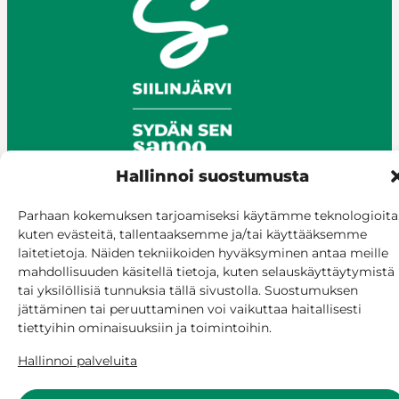
Hallinnoi suostumusta
Parhaan kokemuksen tarjoamiseksi käytämme teknologioita
© Siilinjärvi 2025
kuten evästeitä, tallentaaksemme ja/tai käyttääksemme
Anna palautetta
laitetietoja. Näiden tekniikoiden hyväksyminen antaa meille
mahdollisuuden käsitellä tietoja, kuten selauskäyttäytymistä
Asioi verkossa
tai yksilöllisiä tunnuksia tällä sivustolla. Suostumuksen
Laskutus ja maksaminen
jättäminen tai peruuttaminen voi vaikuttaa haitallisesti
Saavutettavuus
tiettyihin ominaisuuksiin ja toimintoihin.
Evästekäytäntö
Hallinnoi palveluita
Hallitse suostumusta