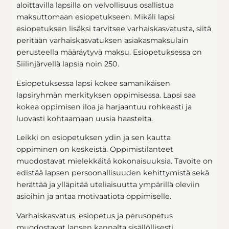
aloittavilla lapsilla on velvollisuus osallistua
maksuttomaan esiopetukseen. Mikäli lapsi
esiopetuksen lisäksi tarvitsee varhaiskasvatusta, siitä
peritään varhaiskasvatuksen asiakasmaksulain
perusteella määräytyvä maksu. Esiopetuksessa on
Siilinjärvellä lapsia noin 250.
Esiopetuksessa lapsi kokee samanikäisen
lapsiryhmän merkityksen oppimisessa. Lapsi saa
kokea oppimisen iloa ja harjaantuu rohkeasti ja
luovasti kohtaamaan uusia haasteita.
Leikki on esiopetuksen ydin ja sen kautta
oppiminen on keskeistä. Oppimistilanteet
muodostavat mielekkäitä kokonaisuuksia. Tavoite on
edistää lapsen persoonallisuuden kehittymistä sekä
herättää ja ylläpitää uteliaisuutta ympärillä oleviin
asioihin ja antaa motivaatiota oppimiselle.
Varhaiskasvatus, esiopetus ja perusopetus
muodostavat lapsen kannalta sisällöllisesti