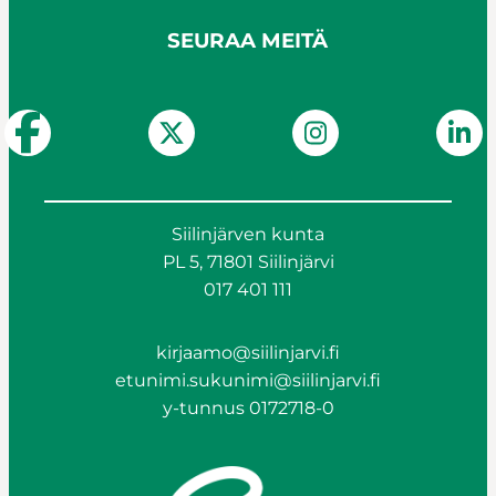
SEURAA MEITÄ
Siilinjärven kunta
PL 5, 71801 Siilinjärvi
017 401 111
kirjaamo@siilinjarvi.fi
etunimi.sukunimi@siilinjarvi.fi
y-tunnus 0172718-0