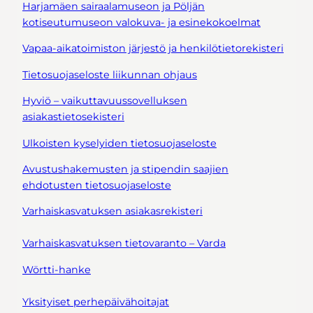
Harjamäen sairaalamuseon ja Pöljän
kotiseutumuseon valokuva- ja esinekokoelmat
Vapaa-aikatoimiston järjestö ja henkilötietorekisteri
Tietosuojaseloste liikunnan ohjaus
Hyviö – vaikuttavuussovelluksen
asiakastietosekisteri
Ulkoisten kyselyiden tietosuojaseloste
Avustushakemusten ja stipendin saajien
ehdotusten tietosuojaseloste
Varhaiskasvatuksen asiakasrekisteri
Varhaiskasvatuksen tietovaranto – Varda
Wörtti-hanke
Yksityiset perhepäivähoitajat