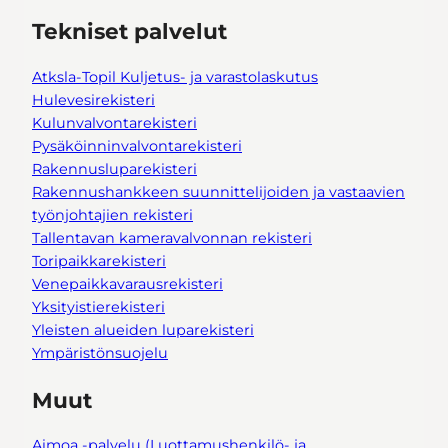
Tekniset palvelut
Atksla-Topil Kuljetus- ja varastolaskutus
Hulevesirekisteri
Kulunvalvontarekisteri
Pysäköinninvalvontarekisteri
Rakennusluparekisteri
Rakennushankkeen suunnittelijoiden ja vastaavien
työnjohtajien rekisteri
Tallentavan kameravalvonnan rekisteri
Toripaikkarekisteri
Venepaikkavarausrekisteri
Yksityistierekisteri
Yleisten alueiden luparekisteri
Ympäristönsuojelu
Muut
Aimoa -palvelu (Luottamushenkilö- ja