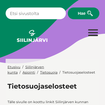
Siirry
sisältöön
Hae
Etusivu
Siilinjärven
kunta
Asiointi
Tietosuoja
Tietosuojaselosteet
Tietosuojaselosteet
Tälle sivulle on koottu linkit Siilinjärven kunnan