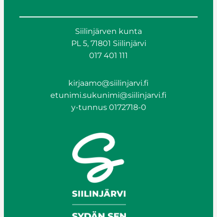
Siilinjärven kunta
PL 5, 71801 Siilinjärvi
017 401 111
kirjaamo@siilinjarvi.fi
etunimi.sukunimi@siilinjarvi.fi
y-tunnus 0172718-0