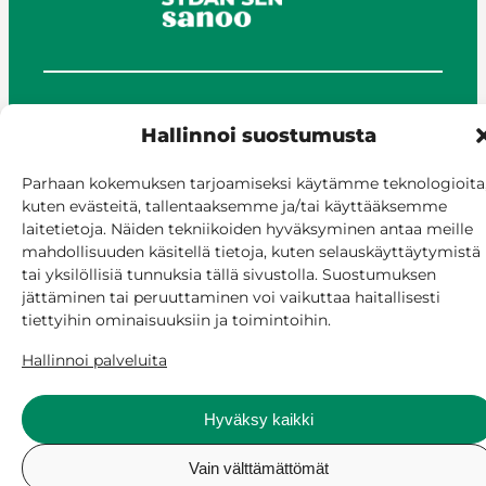
© Siilinjärvi 2025
Hallinnoi suostumusta
Anna palautetta
Asioi verkossa
Parhaan kokemuksen tarjoamiseksi käytämme teknologioita
Laskutus ja maksaminen
kuten evästeitä, tallentaaksemme ja/tai käyttääksemme
laitetietoja. Näiden tekniikoiden hyväksyminen antaa meille
Saavutettavuus
mahdollisuuden käsitellä tietoja, kuten selauskäyttäytymistä
Evästekäytäntö
tai yksilöllisiä tunnuksia tällä sivustolla. Suostumuksen
Hallitse suostumusta
jättäminen tai peruuttaminen voi vaikuttaa haitallisesti
tiettyihin ominaisuuksiin ja toimintoihin.
Hallinnoi palveluita
Hyväksy kaikki
Vain välttämättömät