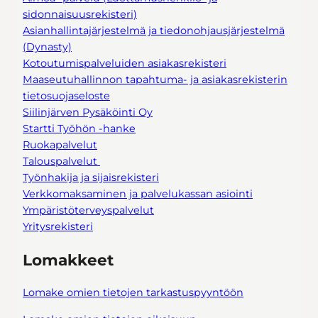
sidonnaisuusrekisteri)
Asianhallintajärjestelmä ja tiedonohjausjärjestelmä
(Dynasty)
Kotoutumispalveluiden asiakasrekisteri
Maaseutuhallinnon tapahtuma- ja asiakasrekisterin
tietosuojaseloste
Siilinjärven Pysäköinti Oy
Startti Työhön -hanke
Ruokapalvelut
Talouspalvelut
Työnhakija ja sijaisrekisteri
Verkkomaksaminen ja palvelukassan asiointi
Ympäristöterveyspalvelut
Yritysrekisteri
Lomakkeet
Lomake omien tietojen tarkastuspyyntöön