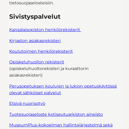
tietosuojaselosteisiin.
Sivistyspalvelut
Kansalaisopiston henkilörekisterit
Kirjaston asiakasrekisteri
Koulutoimen henkilörekisterit
Opiskeluhuollon rekisterit
(opiskeluhuoltorekisteri ja kuraattorin
asiakasrekisteri)
Perusopetuksen koulujen ja lukion opetuskäytössä
olevat sähköiset palvelut
Etsivä nuorisotyö
Tuotesuojaseloste kotiseutuarkiston aineisto
MuseumPlus-kokoelman hallintajärjestelmä sekä