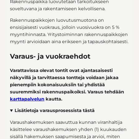
Rakennuspaikka luovutetaan tarkoitukseen
soveltuvana ja rakentamiseen kelvollisena.
Rakennuspaikkojen luovutusmuotona on
ensisijaisesti vuokraus, jolloin vuosivuokra on 5 %
myyntihinnasta. Yritystoiminnan rakennuspaikkojen
myynti arvioidaan aina erikseen ja tapauskohtaisesti.
Varaus- ja vuokraehdot
Varattavissa olevat tontit ovat ajantasaisesti
näkyvillä ja tarvittaessa tontteja voidaan jakaa
pienempiin kokonaisuuksiin tai yhdistää
suuremmiksi rakennuspaikoiksi. Varaus tehdään
karttapalvelun
kautta.
Lisätietoja varausprosessista tästä
Varaushakemuksen saavuttua kunnan viranhaltija
käsittelee varaushakemuksen yhden (1) kuukauden
sisällä hakemuksen saapumisesta ja arvioi, miten