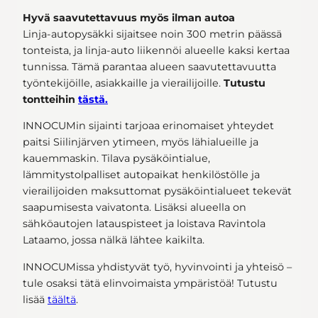
Hyvä saavutettavuus myös ilman autoa
Linja-autopysäkki sijaitsee noin 300 metrin päässä
tonteista, ja linja-auto liikennöi alueelle kaksi kertaa
tunnissa. Tämä parantaa alueen saavutettavuutta
työntekijöille, asiakkaille ja vierailijoille.
Tutustu
tontteihin
tästä.
INNOCUMin sijainti tarjoaa erinomaiset yhteydet
paitsi Siilinjärven ytimeen, myös lähialueille ja
kauemmaskin. Tilava pysäköintialue,
lämmitystolpalliset autopaikat henkilöstölle ja
vierailijoiden maksuttomat pysäköintialueet tekevät
saapumisesta vaivatonta. Lisäksi alueella on
sähköautojen latauspisteet ja loistava Ravintola
Lataamo, jossa nälkä lähtee kaikilta.
INNOCUMissa yhdistyvät työ, hyvinvointi ja yhteisö –
tule osaksi tätä elinvoimaista ympäristöä! Tutustu
lisää
täältä
.