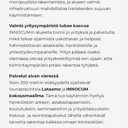
monipuolista rakentamista, ja alueen valmis
infrastruktuuri mahdollistaa hankkeiden sujuvan
käynnistämisen.
Valmis yritysympäristö tukee kasvua
INNOCUMin alueella toimii jo yrityksiä ja palveluita,
mikä tekee sijainnista uskottavan ja helposti
hahmotettavan asiakkaille, henkilöstölle ja
yhteistyökumppaneille. Yritys pääsee osaksi
olemassa olevaa yrityskeskittymää sen sijaan, että
toimintaympäristö pitäisi rakentaa tyhjästä.
Palvelut aivan vieressä
Noin 200 metrin etäisyydellä sijaitsevat
lounasravintola
Lataamo
ja
INNOCUM
kokousmaailma
. Tämä tuo käytännön hyötyä
henkilöstön arkeen, asiakastapaamisiin,
koulutuksiin, seminaareihin ja yritystilaisuuksiin.
Kokous- ja ravintolapalvelut lähellä vähentävät
tarvetta rakentaa kaikkea omaan kiinteistöön.