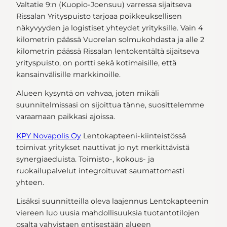
Valtatie 9:n (Kuopio-Joensuu) varressa sijaitseva
Rissalan Yrityspuisto tarjoaa poikkeuksellisen
näkyvyyden ja logistiset yhteydet yrityksille. Vain 4
kilometrin päässä Vuorelan solmukohdasta ja alle 2
kilometrin päässä Rissalan lentokentältä sijaitseva
yrityspuisto, on portti sekä kotimaisille, että
kansainvälisille markkinoille.
Alueen kysyntä on vahvaa, joten mikäli
suunnitelmissasi on sijoittua tänne, suosittelemme
varaamaan paikkasi ajoissa.
KPY Novapolis Oy
Lentokapteeni-kiinteistössä
toimivat yritykset nauttivat jo nyt merkittävistä
synergiaeduista. Toimisto-, kokous- ja
ruokailupalvelut integroituvat saumattomasti
yhteen.
Lisäksi suunnitteilla oleva laajennus Lentokapteenin
viereen luo uusia mahdollisuuksia tuotantotilojen
osalta vahvistaen entisestään alueen