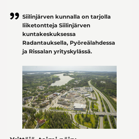
Siilinjärven kunnalla on tarjolla
liiketontteja Siilinjärven
kuntakeskuksessa
Radantauksella, Pyöreälahdessa
ja Rissalan yrityskylässä.