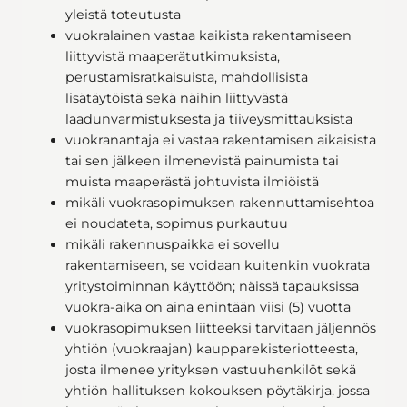
yleistä toteutusta
vuokralainen vastaa kaikista rakentamiseen
liittyvistä maaperätutkimuksista,
perustamisratkaisuista, mahdollisista
lisätäytöistä sekä näihin liittyvästä
laadunvarmistuksesta ja tiiveysmittauksista
vuokranantaja ei vastaa rakentamisen aikaisista
tai sen jälkeen ilmenevistä painumista tai
muista maaperästä johtuvista ilmiöistä
mikäli vuokrasopimuksen rakennuttamisehtoa
ei noudateta, sopimus purkautuu
mikäli rakennuspaikka ei sovellu
rakentamiseen, se voidaan kuitenkin vuokrata
yritystoiminnan käyttöön; näissä tapauksissa
vuokra-aika on aina enintään viisi (5) vuotta
vuokrasopimuksen liitteeksi tarvitaan jäljennös
yhtiön (vuokraajan) kaupparekisteriotteesta,
josta ilmenee yrityksen vastuuhenkilöt sekä
yhtiön hallituksen kokouksen pöytäkirja, jossa