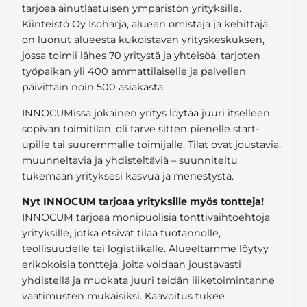
tarjoaa ainutlaatuisen ympäristön yrityksille.
Kiinteistö Oy Isoharja, alueen omistaja ja kehittäjä,
on luonut alueesta kukoistavan yrityskeskuksen,
jossa toimii lähes 70 yritystä ja yhteisöä, tarjoten
työpaikan yli 400 ammattilaiselle ja palvellen
päivittäin noin 500 asiakasta.
INNOCUMissa jokainen yritys löytää juuri itselleen
sopivan toimitilan, oli tarve sitten pienelle start-
upille tai suuremmalle toimijalle. Tilat ovat joustavia,
muunneltavia ja yhdisteltäviä – suunniteltu
tukemaan yrityksesi kasvua ja menestystä.
Nyt INNOCUM tarjoaa yrityksille myös tontteja!
INNOCUM tarjoaa monipuolisia tonttivaihtoehtoja
yrityksille, jotka etsivät tilaa tuotannolle,
teollisuudelle tai logistiikalle. Alueeltamme löytyy
erikokoisia tontteja, joita voidaan joustavasti
yhdistellä ja muokata juuri teidän liiketoimintanne
vaatimusten mukaisiksi. Kaavoitus tukee