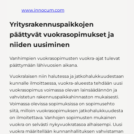
www.innocum.com
Yritysrakennuspaikkojen
päättyvät vuokrasopimukset ja
niiden uusiminen
Vanhimpien vuokrasopimusten vuokra-ajat tulevat
päättymään lähivuosien aikana.
Vuokralaisen niin halutessa ja jatkohalukkuudestaan
kunnalle ilmoittaessa, vuokra-alueesta tehdään uusi
vuokrasopimus voimassa olevan lainsäädännön ja
vahvistetun rakennuspaikkahinnaston mukaisesti.
Voimassa olevissa sopimuksissa on sopimusehto
siitä, milloin vuokrasopimuksen jatkohalukkuudesta
on ilmoitettava. Vanhojen sopimusten mukainen
vuokra on selvästi nykyvuokratasoa alhaisempi. Uusi
vuokra määritellään kunnanhallituksen vahvistaman