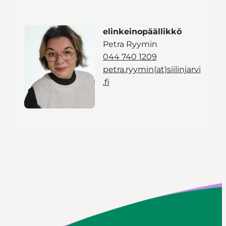
elinkeinopäällikkö
Petra Ryymin
044 740 1209
petra.ryymin(at)siilinjarvi
.fi