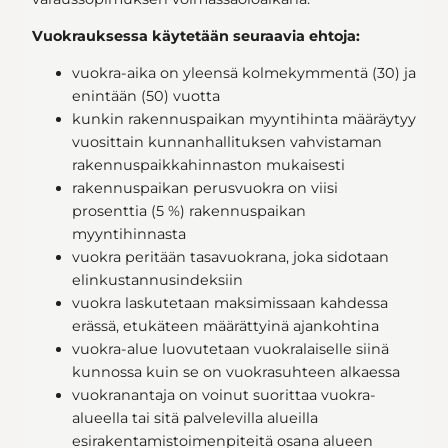
Vuokrauksessa käytetään seuraavia ehtoja:
vuokra-aika on yleensä kolmekymmentä (30) ja
enintään (50) vuotta
kunkin rakennuspaikan myyntihinta määräytyy
vuosittain kunnanhallituksen vahvistaman
rakennuspaikkahinnaston mukaisesti
rakennuspaikan perusvuokra on viisi
prosenttia (5 %) rakennuspaikan
myyntihinnasta
vuokra peritään tasavuokrana, joka sidotaan
elinkustannusindeksiin
vuokra laskutetaan maksimissaan kahdessa
erässä, etukäteen määrättyinä ajankohtina
vuokra-alue luovutetaan vuokralaiselle siinä
kunnossa kuin se on vuokrasuhteen alkaessa
vuokranantaja on voinut suorittaa vuokra-
alueella tai sitä palvelevilla alueilla
esirakentamistoimenpiteitä osana alueen