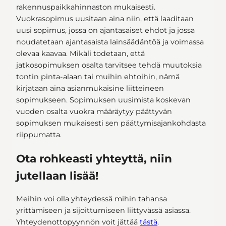
rakennuspaikkahinnaston mukaisesti.
Vuokrasopimus uusitaan aina niin, että laaditaan
uusi sopimus, jossa on ajantasaiset ehdot ja jossa
noudatetaan ajantasaista lainsäädäntöä ja voimassa
olevaa kaavaa. Mikäli todetaan, että
jatkosopimuksen osalta tarvitsee tehdä muutoksia
tontin pinta-alaan tai muihin ehtoihin, nämä
kirjataan aina asianmukaisine liitteineen
sopimukseen. Sopimuksen uusimista koskevan
vuoden osalta vuokra määräytyy päättyvän
sopimuksen mukaisesti sen päättymisajankohdasta
riippumatta.
Ota rohkeasti yhteyttä, niin
jutellaan lisää!
Meihin voi olla yhteydessä mihin tahansa
yrittämiseen ja sijoittumiseen liittyvässä asiassa.
Yhteydenottopyynnön voit jättää
tästä
.