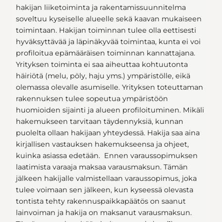
hakijan liiketoiminta ja rakentamissuunnitelma
soveltuu kyseiselle alueelle sekä kaavan mukaiseen
toimintaan. Hakijan toiminnan tulee olla eettisesti
hyväksyttävää ja läpinäkyvää toimintaa, kunta ei voi
profiloitua epämääräisen toiminnan kannattajana.
Yrityksen toiminta ei saa aiheuttaa kohtuutonta
häiriötä (melu, pöly, haju yms.) ympäristölle, eikä
olemassa olevalle asumiselle. Yrityksen toteuttaman
rakennuksen tulee sopeutua ympäristöön
huomioiden sijainti ja alueen profiloituminen. Mikäli
hakemukseen tarvitaan täydennyksiä, kunnan
puolelta ollaan hakijaan yhteydessä. Hakija saa aina
kirjallisen vastauksen hakemukseensa ja ohjeet,
kuinka asiassa edetään. Ennen varaussopimuksen
laatimista varaaja maksaa varausmaksun. Tämän
jälkeen hakijalle valmistellaan varaussopimus, joka
tulee voimaan sen jälkeen, kun kyseessä olevasta
tontista tehty rakennuspaikkapäätös on saanut
lainvoiman ja hakija on maksanut varausmaksun.