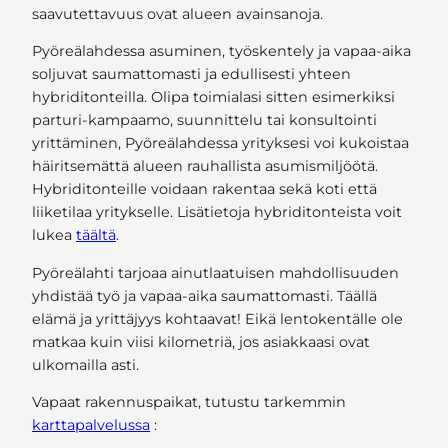
saavutettavuus ovat alueen avainsanoja.
Pyöreälahdessa asuminen, työskentely ja vapaa-aika
soljuvat saumattomasti ja edullisesti yhteen
hybriditonteilla. Olipa toimialasi sitten esimerkiksi
parturi-kampaamo, suunnittelu tai konsultointi
yrittäminen, Pyöreälahdessa yrityksesi voi kukoistaa
häiritsemättä alueen rauhallista asumismiljöötä.
Hybriditonteille voidaan rakentaa sekä koti että
liiketilaa yritykselle. Lisätietoja hybriditonteista voit
lukea
täältä
.
Pyöreälahti tarjoaa ainutlaatuisen mahdollisuuden
yhdistää työ ja vapaa-aika saumattomasti. Täällä
elämä ja yrittäjyys kohtaavat! Eikä lentokentälle ole
matkaa kuin viisi kilometriä, jos asiakkaasi ovat
ulkomailla asti.
Vapaat rakennuspaikat, tutustu tarkemmin
karttapalvelussa
: