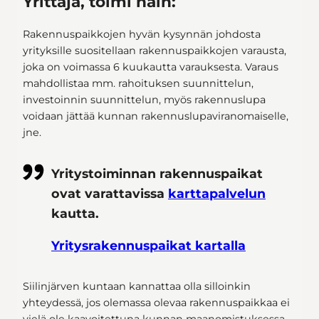
Yrittäjä, toimi näin:
Rakennuspaikkojen hyvän kysynnän johdosta
yrityksille suositellaan rakennuspaikkojen varausta,
joka on voimassa 6 kuukautta varauksesta. Varaus
mahdollistaa mm. rahoituksen suunnittelun,
investoinnin suunnittelun, myös rakennuslupa
voidaan jättää kunnan rakennuslupaviranomaiselle,
jne.
Yritystoiminnan rakennuspaikat
ovat varattavissa
karttapalvelun
kautta.
Yritysrakennuspaikat kartalla
Siilinjärven kuntaan kannattaa olla silloinkin
yhteydessä, jos olemassa olevaa rakennuspaikkaa ei