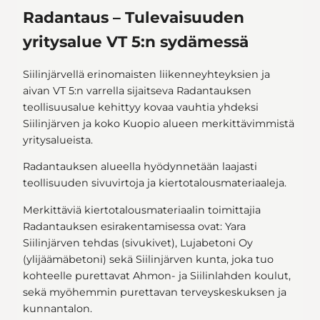
Radantaus – Tulevaisuuden
yritysalue VT 5:n sydämessä
Siilinjärvellä erinomaisten liikenneyhteyksien ja
aivan VT 5:n varrella sijaitseva Radantauksen
teollisuusalue kehittyy kovaa vauhtia yhdeksi
Siilinjärven ja koko Kuopio alueen merkittävimmistä
yritysalueista.
Radantauksen alueella hyödynnetään laajasti
teollisuuden sivuvirtoja ja kiertotalousmateriaaleja.
Merkittäviä kiertotalousmateriaalin toimittajia
Radantauksen esirakentamisessa ovat: Yara
Siilinjärven tehdas (sivukivet), Lujabetoni Oy
(ylijäämäbetoni) sekä Siilinjärven kunta, joka tuo
kohteelle purettavat Ahmon- ja Siilinlahden koulut,
sekä myöhemmin purettavan terveyskeskuksen ja
kunnantalon.