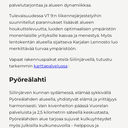
palvelutarjontaa ja alueen dynamiikkaa.
Tulevaisuudessa VT 9:n liikennejärjestelyihin
suunnitellut parannukset lisäävät alueen
houkuttelevuutta, luoden optimaalisen ympäristön
monenlaisille yrityksille kasvaa ja menestyä. Myös
lentokentän alueella sijaitseva Karjalan Lennosto luo
merkittävää turvaa ympäristöön.
Vapaat rakennuspaikat etelä-Siilinjärvellä, tutustu
tarkemmin
karttapalvelussa
:
Pyöreälahti
Siilinjärven kunnan sydämessä, elämää sykkivällä
Pyöreälahden alueella, yhdistyvät elämä ja yrittäjyys
harmonisesti. Vain kivenheiton päässä Vuorelan
palveluista ja 2,5 kilometrin säteellä keskustasta,
Pyöreälahden alue tarjoaa sujuvat kulkuyhteydet
myös julkisilla kulkuneuvoilla – helppous ja