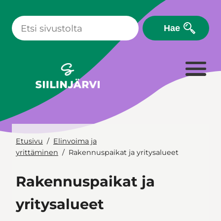
Siirry
sisältöön
Hae
Etusivu
Elinvoima ja
yrittäminen
Rakennuspaikat ja yritysalueet
Rakennuspaikat ja
yritysalueet