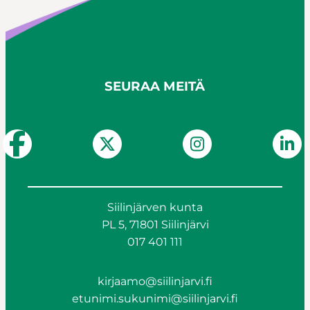
SEURAA MEITÄ
Siilinjärven kunta
PL 5, 71801 Siilinjärvi
017 401 111
kirjaamo@siilinjarvi.fi
etunimi.sukunimi@siilinjarvi.fi