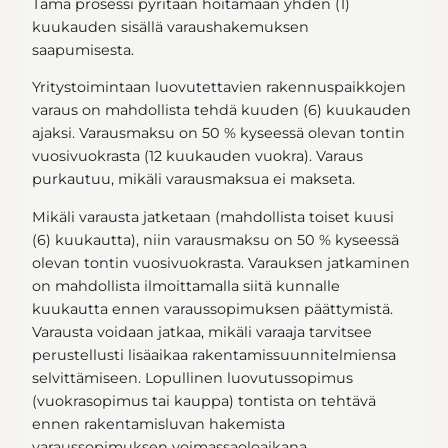
Tämä prosessi pyritään hoitamaan yhden (1)
kuukauden sisällä varaushakemuksen
saapumisesta.
Yritystoimintaan luovutettavien rakennuspaikkojen
varaus on mahdollista tehdä kuuden (6) kuukauden
ajaksi. Varausmaksu on 50 % kyseessä olevan tontin
vuosivuokrasta (12 kuukauden vuokra). Varaus
purkautuu, mikäli varausmaksua ei makseta.
Mikäli varausta jatketaan (mahdollista toiset kuusi
(6) kuukautta), niin varausmaksu on 50 % kyseessä
olevan tontin vuosivuokrasta. Varauksen jatkaminen
on mahdollista ilmoittamalla siitä kunnalle
kuukautta ennen varaussopimuksen päättymistä.
Varausta voidaan jatkaa, mikäli varaaja tarvitsee
perustellusti lisäaikaa rakentamissuunnitelmiensa
selvittämiseen. Lopullinen luovutussopimus
(vuokrasopimus tai kauppa) tontista on tehtävä
ennen rakentamisluvan hakemista
varaussopimuksen voimassaoloaikana.