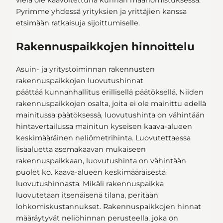
vielä ole kaavoitettuna kunnan maanomistuksessa.
Pyrimme yhdessä yrityksien ja yrittäjien kanssa
etsimään ratkaisuja sijoittumiselle.
Rakennuspaikkojen hinnoittelu
Asuin- ja yritystoiminnan rakennusten
rakennuspaikkojen luovutushinnat
päättää kunnanhallitus erillisellä päätöksellä. Niiden
rakennuspaikkojen osalta, joita ei ole mainittu edellä
mainitussa päätöksessä, luovutushinta on vähintään
hintavertailussa mainitun kyseisen kaava-alueen
keskimääräinen neliömetrihinta. Luovutettaessa
lisäaluetta asemakaavan mukaiseen
rakennuspaikkaan, luovutushinta on vähintään
puolet ko. kaava-alueen keskimääräisestä
luovutushinnasta. Mikäli rakennuspaikka
luovutetaan itsenäisenä tilana, peritään
lohkomiskustannukset. Rakennuspaikkojen hinnat
määräytyvät neliöhinnan perusteella, joka on