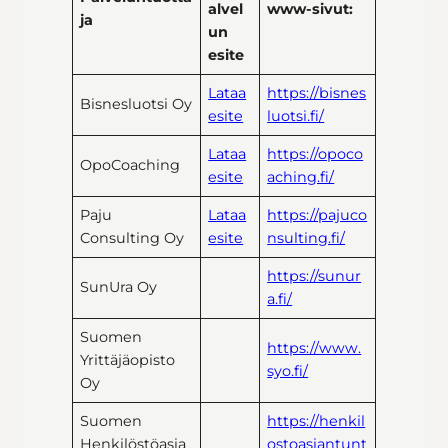
alvel
www-sivut:
ja
un
esite
Lataa
https://bisnes
Bisnesluotsi Oy
esite
luotsi.fi/
Lataa
https://opoco
OpoCoaching
esite
aching.fi/
Paju
Lataa
https://pajuco
Consulting Oy
esite
nsulting.fi/
https://sunur
SunUra Oy
a.fi/
Suomen
https://www.
Yrittäjäopisto
syo.fi/
Oy
Suomen
https://henkil
Henkilöstöasia
ostoasiantunt