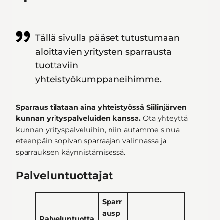
Tällä sivulla pääset tutustumaan
aloittavien yritysten sparrausta
tuottaviin
yhteistyökumppaneihimme.
Sparraus tilataan aina yhteistyössä Siilinjärven
kunnan yrityspalveluiden kanssa.
Ota yhteyttä
kunnan yrityspalveluihin, niin autamme sinua
eteenpäin sopivan sparraajan valinnassa ja
sparrauksen käynnistämisessä.
Palveluntuottajat
Sparr
ausp
Palveluntuotta