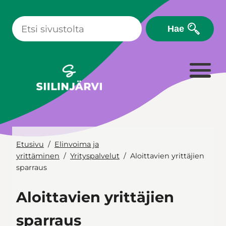
Siirry
sisältöön
Hae
Etusivu
Elinvoima ja
yrittäminen
Yrityspalvelut
Aloittavien yrittäjien
sparraus
Aloittavien yrittäjien
sparraus