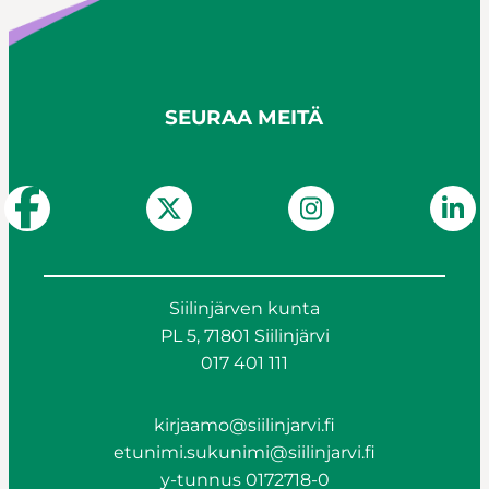
SEURAA MEITÄ
Siilinjärven kunta
PL 5, 71801 Siilinjärvi
017 401 111
kirjaamo@siilinjarvi.fi
etunimi.sukunimi@siilinjarvi.fi
y-tunnus 0172718-0