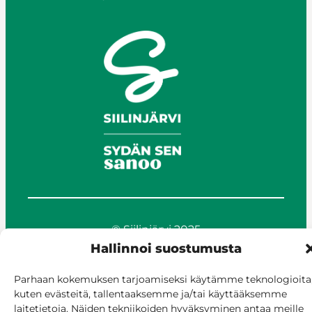
© Siilinjärvi 2025
Anna palautetta
Hallinnoi suostumusta
Asioi verkossa
Parhaan kokemuksen tarjoamiseksi käytämme teknologioita
Laskutus ja maksaminen
kuten evästeitä, tallentaaksemme ja/tai käyttääksemme
Saavutettavuus
laitetietoja. Näiden tekniikoiden hyväksyminen antaa meille