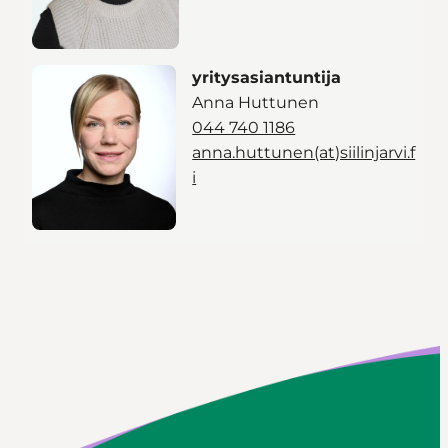
yritysasiantuntija
Anna Huttunen
044 740 1186
anna.huttunen(at)siilinjarvi.f
i