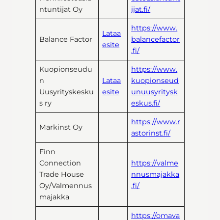
ntuntijat Oy
ijat.fi/
https://www.
Lataa
Balance Factor
balancefactor
esite
.fi/
Kuopionseudu
https://www.
n
Lataa
kuopionseud
Uusyrityskesku
esite
unuusyritysk
s ry
eskus.fi/
https://www.r
Markinst Oy
astorinst.fi/
Finn
Connection
https://valme
Trade House
nnusmajakka
Oy/Valmennus
.fi/
majakka
https://omava