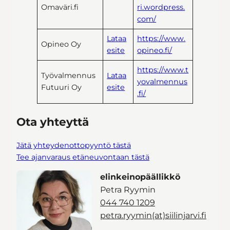
Omaväri.fi
ri.wordpress.
com/
Lataa
https://www.
Opineo Oy
esite
opineo.fi/
https://www.t
Työvalmennus
Lataa
yovalmennus
Futuuri Oy
esite
.fi/
Ota yhteyttä
Jätä yhteydenottopyyntö tästä
Tee ajanvaraus etäneuvontaan tästä
elinkeinopäällikkö
Petra Ryymin
044 740 1209
petra.ryymin(at)siilinjarvi.fi