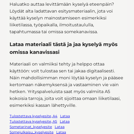
Haluatko auttaa levittämään kyselyä eteenpäin?
Löydät alta ladattavan esitysmateriaalin, jota voi
käyttää kyselyn mainostamiseen esimerkiksi
liiketilassa, työpaikalla, ilmoitustaululla,
tapahtumassa tai omissa somekanavissa.
Lataa materiaali tästä ja jaa kyselyä myös
omissa kanavissasi
Materiaali on valmiiksi tehty ja helppo ottaa
käyttöön: voit tulostaa sen tai jakaa digitaalisesti.
Näin mahdollisimman moni löytää kyselyn ja pääsee
kertomaan näkemyksensä ja vastaaminen vie vain
hetken. Yrityspalveluista saat myös valmiita A5
kokoisia tarroja, joita voit sijoittaa omaan liiketilaasi,
esimerkiksi kassan lähettyville.
Tulostettava kyselyesite, A4
Lataa
Tulostettava kyselyesite, A5
Lataa
Sometarinat_kyselyesite
Lataa
Somejulkaisu_kyselyesite
Lataa