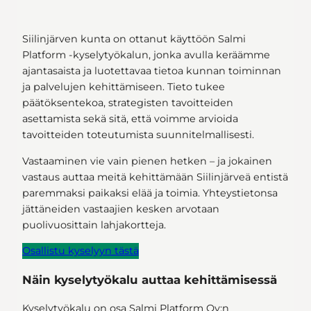
Siilinjärven kunta on ottanut käyttöön Salmi
Platform -kyselytyökalun, jonka avulla keräämme
ajantasaista ja luotettavaa tietoa kunnan toiminnan
ja palvelujen kehittämiseen. Tieto tukee
päätöksentekoa, strategisten tavoitteiden
asettamista sekä sitä, että voimme arvioida
tavoitteiden toteutumista suunnitelmallisesti.
Vastaaminen vie vain pienen hetken – ja jokainen
vastaus auttaa meitä kehittämään Siilinjärveä entistä
paremmaksi paikaksi elää ja toimia. Yhteystietonsa
jättäneiden vastaajien kesken arvotaan
puolivuosittain lahjakortteja.
Osallistu kyselyyn tästä
Näin kyselytyökalu auttaa kehittämisessä
Kyselytyökalu on osa Salmi Platform Oy:n