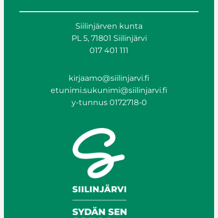
Siilinjärven kunta
PL 5, 71801 Siilinjärvi
017 401 111
kirjaamo@siilinjarvi.fi
etunimi.sukunimi@siilinjarvi.fi
y-tunnus 0172718-0