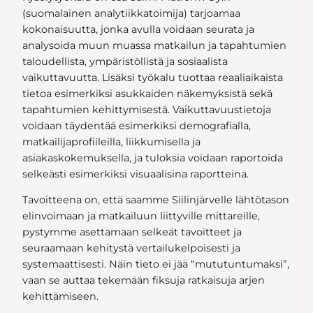
(suomalainen analytiikkatoimija) tarjoamaa
kokonaisuutta, jonka avulla voidaan seurata ja
analysoida muun muassa
matkailun ja tapahtumien
taloudellista, ympäristöllistä ja sosiaalista
vaikuttavuutta. Lisäksi työkalu tuottaa reaaliaikaista
tietoa esimerkiksi asukkaiden näkemyksistä sekä
tapahtumien kehittymisestä. Vaikuttavuustietoja
voidaan täydentää esimerkiksi demografialla,
matkailijaprofiileilla, liikkumisella ja
asiakaskokemuksella, ja tuloksia voidaan raportoida
selkeästi esimerkiksi visuaalisina raportteina.
Tavoitteena on, että saamme Siilinjärvelle lähtötason
elinvoimaan ja matkailuun liittyville mittareille,
pystymme asettamaan selkeät tavoitteet ja
seuraamaan kehitystä vertailukelpoisesti ja
systemaattisesti. Näin tieto ei jää “mututuntumaksi”,
vaan se auttaa tekemään fiksuja ratkaisuja arjen
kehittämiseen.