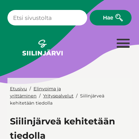
Siirry
sisältöön
Hae
Etusivu
Elinvoima ja
yrittäminen
Yrityspalvelut
Siilinjärveä
kehitetään tiedolla
Siilinjärveä kehitetään
tiedolla