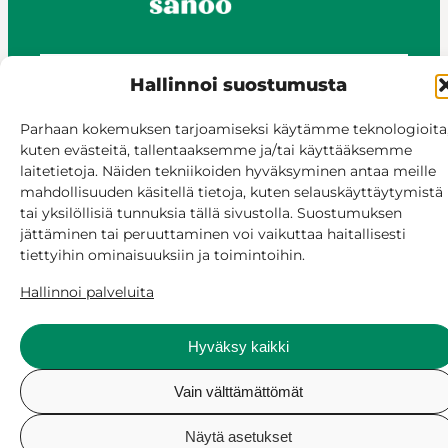
Hallinnoi suostumusta
© Siilinjärvi 2025
Anna palautetta
Parhaan kokemuksen tarjoamiseksi käytämme teknologioita
kuten evästeitä, tallentaaksemme ja/tai käyttääksemme
Asioi verkossa
laitetietoja. Näiden tekniikoiden hyväksyminen antaa meille
Laskutus ja maksaminen
mahdollisuuden käsitellä tietoja, kuten selauskäyttäytymistä
Saavutettavuus
tai yksilöllisiä tunnuksia tällä sivustolla. Suostumuksen
Evästekäytäntö
jättäminen tai peruuttaminen voi vaikuttaa haitallisesti
Hallitse suostumusta
tiettyihin ominaisuuksiin ja toimintoihin.
Hallinnoi palveluita
Hyväksy kaikki
Vain välttämättömät
Näytä asetukset