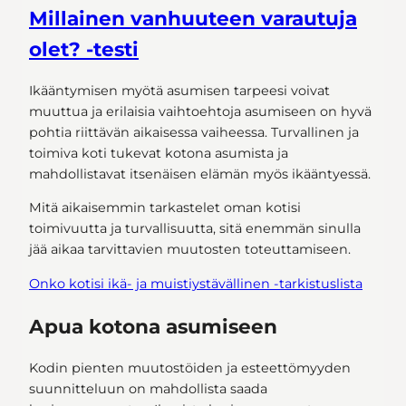
Millainen vanhuuteen varautuja
olet? -testi
Ikääntymisen myötä asumisen tarpeesi voivat
muuttua ja erilaisia vaihtoehtoja asumiseen on hyvä
pohtia riittävän aikaisessa vaiheessa. Turvallinen ja
toimiva koti tukevat kotona asumista ja
mahdollistavat itsenäisen elämän myös ikääntyessä.
Mitä aikaisemmin tarkastelet oman kotisi
toimivuutta ja turvallisuutta, sitä enemmän sinulla
jää aikaa tarvittavien muutosten toteuttamiseen.
Onko kotisi ikä- ja muistiystävällinen -tarkistuslista
Apua kotona asumiseen
Kodin pienten muutostöiden ja esteettömyyden
suunnitteluun on mahdollista saada