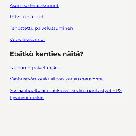
Asumisoikeusasunnot
Palveluasunnot
Tehostettu palveluasuminen
Vuokra-asunnot
Etsitkö kenties näitä?
Tarjoomo-palveluhaku
Vanhustyön keskusliiton korjausneuvonta
Sosiaalihuoltolain mukaiset kodin muutostyöt – PS
hyvinvointialue