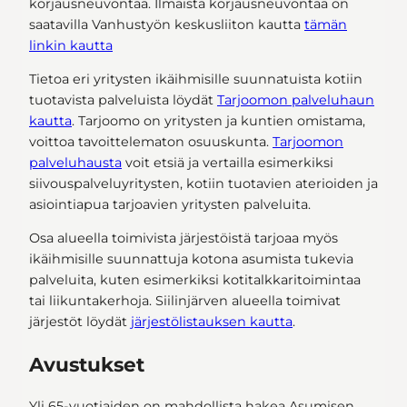
korjausneuvontaa. Ilmaista korjausneuvontaa on
saatavilla Vanhustyön keskusliiton kautta
tämän
linkin kautta
Tietoa eri yritysten ikäihmisille suunnatuista kotiin
tuotavista palveluista löydät
Tarjoomon palveluhaun
kautta
. Tarjoomo on yritysten ja kuntien omistama,
voittoa tavoittelematon osuuskunta.
Tarjoomon
palveluhausta
voit etsiä ja vertailla esimerkiksi
siivouspalveluyritysten, kotiin tuotavien aterioiden ja
asiointiapua tarjoavien yritysten palveluita.
Osa alueella toimivista järjestöistä tarjoaa myös
ikäihmisille suunnattuja kotona asumista tukevia
palveluita, kuten esimerkiksi kotitalkkaritoimintaa
tai liikuntakerhoja. Siilinjärven alueella toimivat
järjestöt löydät
järjestölistauksen kautta
.
Avustukset
Yli 65-vuotiaiden on mahdollista hakea Asumisen