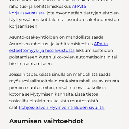
rahoitus- ja kehittämiskeskus
ARAlta
korjausavustusta
, jota myönnetään tiettyjen ehtojen
täyttyessä omakotitalon tai asunto-osakehuoneiston
korjaamiseen.
Asunto-osakeyhtiöiden on mahdollista saada
Asumisen rahoitus- ja kehittämiskeskus
ARAlta
esteettömyys- ja hissiavustusta
liikkumisesteiden
poistamiseen kuten ulko-ovien automatisointiin tai
hissin asentamiseen.
Joissain tapauksissa sinulla on mahdollista saada
myös sosiaalihuoltolain mukaista rahallista avustusta
pieniin muutostöihin, mikäli ne ovat pakollisia
kotona selviytymisen kannalta. Lisää tietoa
sosiaalihuoltolain mukaisista muutostöistä
saat
Pohjois-Savon Hyvinvointialueen sivuilta.
Asumisen vaihtoehdot