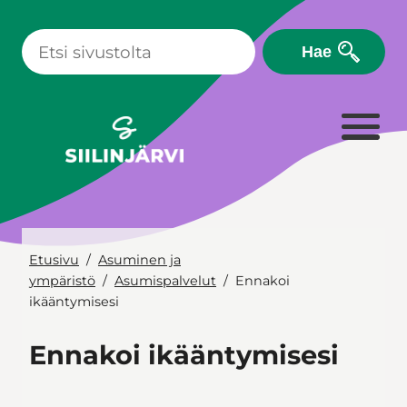
Siirry
sisältöön
Hae
Etusivu
Asuminen ja
ympäristö
Asumispalvelut
Ennakoi
ikääntymisesi
Ennakoi ikääntymisesi