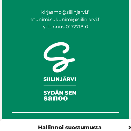
kirjaamo@siilinjarvi.fi
etunimi.sukunimi@siilinjarvi.fi
y-tunnus 0172718-0
© Siilinjärvi 2025
Hallinnoi suostumusta