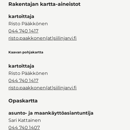
Rakentajan kartta-aineistot
kartoittaja
Risto Pääkkönen
044 740 1417
risto.paakkonen(at)siilinjarvi.fi
Kaavan pohjakartta
kartoittaja
Risto Pääkkönen
044 740 1417
risto.paakkonen(at)siilinjarvi.fi
Opaskartta
asunto- ja maankäyttöasiantuntija
Sari Kattainen
044 740 1407