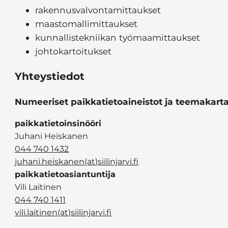
rakennusvalvontamittaukset
maastomallimittaukset
kunnallistekniikan työmaamittaukset
johtokartoitukset
Yhteystiedot
Numeeriset paikkatietoaineistot ja teemakart
paikkatietoinsinööri
Juhani Heiskanen
044 740 1432
juhani.heiskanen(at)siilinjarvi.fi
paikkatietoasiantuntija
Vili Laitinen
044 740 1411
vili.laitinen(at)siilinjarvi.fi