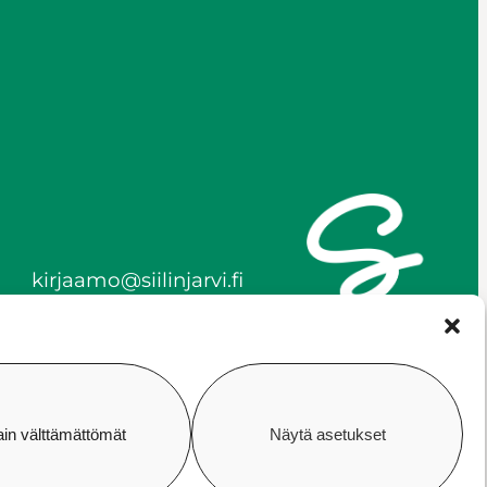
kirjaamo@siilinjarvi.fi
etunimi.sukunimi@siilinjar
vi.fi
y-tunnus 0172718-0
ain välttämättömät
Näytä asetukset