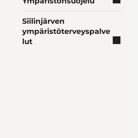
Ympäristönsuojelu
Siilinjärven
ympäristöterveyspalve
lut