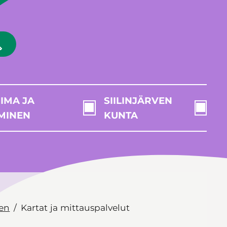
IMA JA
SIILINJÄRVEN
MINEN
KUNTA
en
Kartat ja mittauspalvelut