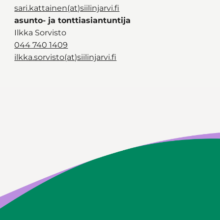
sari.kattainen(at)siilinjarvi.fi
asunto- ja tonttiasiantuntija
Ilkka Sorvisto
044 740 1409
ilkka.sorvisto(at)siilinjarvi.fi