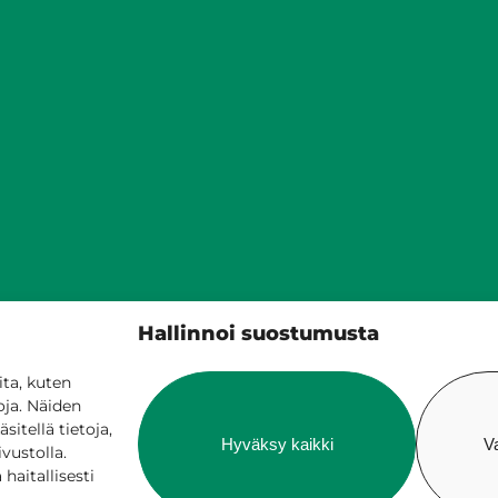
Siilinjärven kunta
Hallinnoi suostumusta
PL 5, 71801 Siilinjärvi
017 401 111
ta, kuten
oja. Näiden
itellä tietoja,
Hyväksy kaikki
V
ivustolla.
aitallisesti