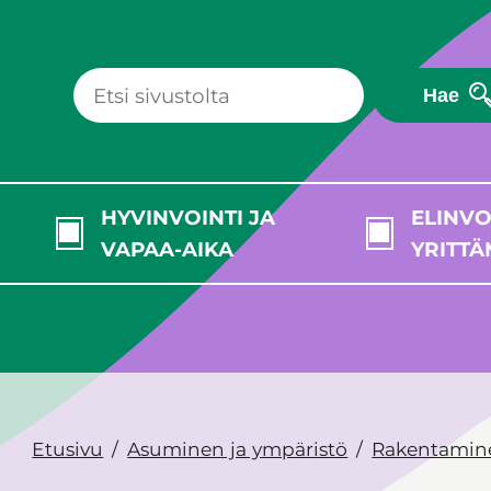
Hae
HYVINVOINTI JA
ELINVO
VAPAA-AIKA
YRITTÄ
Etusivu
Asuminen ja ympäristö
Rakentamin