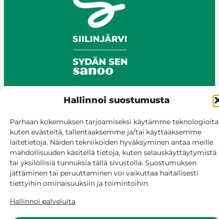
Hallinnoi suostumusta
© Siilinjärvi 2025
Parhaan kokemuksen tarjoamiseksi käytämme teknologioita
Anna palautetta
kuten evästeitä, tallentaaksemme ja/tai käyttääksemme
Asioi verkossa
laitetietoja. Näiden tekniikoiden hyväksyminen antaa meille
mahdollisuuden käsitellä tietoja, kuten selauskäyttäytymistä
Laskutus ja maksaminen
tai yksilöllisiä tunnuksia tällä sivustolla. Suostumuksen
Saavutettavuus
jättäminen tai peruuttaminen voi vaikuttaa haitallisesti
Evästekäytäntö
tiettyihin ominaisuuksiin ja toimintoihin.
Hallitse suostumusta
Hallinnoi palveluita