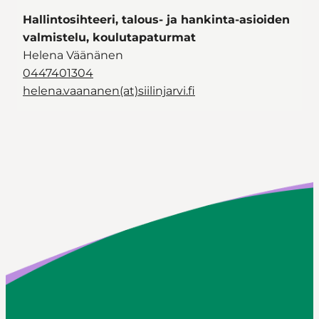
Hallintosihteeri, talous- ja hankinta-asioiden
valmistelu, koulutapaturmat
Helena Väänänen
0447401304
helena.vaananen(at)siilinjarvi.fi