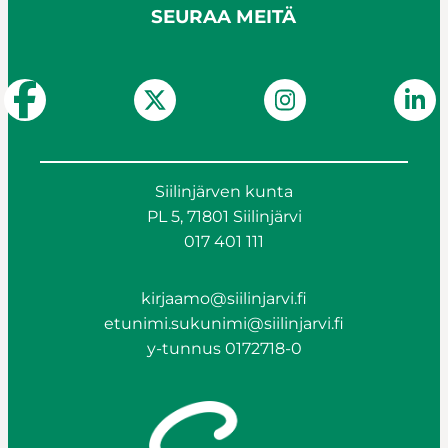
SEURAA MEITÄ
Siilinjärven kunta
PL 5, 71801 Siilinjärvi
017 401 111
kirjaamo@siilinjarvi.fi
etunimi.sukunimi@siilinjarvi.fi
y-tunnus 0172718-0