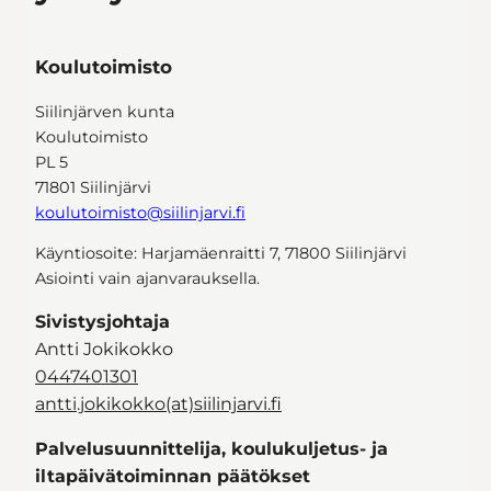
Koulutoimisto
Siilinjärven kunta
Koulutoimisto
PL 5
71801 Siilinjärvi
koulutoimisto@siilinjarvi.fi
Käyntiosoite: Harjamäenraitti 7, 71800 Siilinjärvi
Asiointi vain ajanvarauksella.
Sivistysjohtaja
Antti Jokikokko
0447401301
antti.jokikokko(at)siilinjarvi.fi
Palvelusuunnittelija, koulukuljetus- ja
iltapäivätoiminnan päätökset