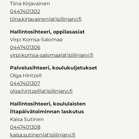
Tiina Kirjavainen
0447401302
tiina.kirjavainen(at)siilinjarvi.fi
Hallintosihteeri, oppilasasiat
Virpi Komsa-Salomaa
0447401306
virpi.komsa-salomaa(at)siilinjarvi.fi
Palvelusihteeri, koulukuljetukset
Olga Hintzell
0447401307
olga.hintzell(at)siilinjarvi.fi
Hallintosihteeri, koululaisten
iltapäivätoiminnan laskutus
Kaisa Sutinen
0447401308
kaisa.sutinen(at)siilinjarvi.fi