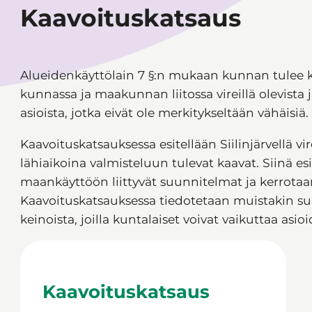
Kaavoituskatsaus
Alueidenkäyttölain 7 §:n mukaan kunnan tulee k
kunnassa ja maakunnan liitossa vireillä olevista ja
asioista, jotka eivät ole merkitykseltään vähäisiä.
Kaavoituskatsauksessa esitellään Siilinjärvellä vir
lähiaikoina valmisteluun tulevat kaavat. Siinä e
maankäyttöön liittyvät suunnitelmat ja kerrota
Kaavoituskatsauksessa tiedotetaan muistakin suun
keinoista, joilla kuntalaiset voivat vaikuttaa asi
Kaavoituskatsaus