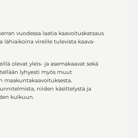
erran vuodessa laatia kaavoituskatsaus
 lähiaikoina vireille tulevista kaava-
eillä olevat yleis- ja asemakaavat sekä
sitellään lyhyesti myös muut
an maakuntakaavoituksesta.
nitelmista, niiden käsittelystä ja
oiden kulkuun.