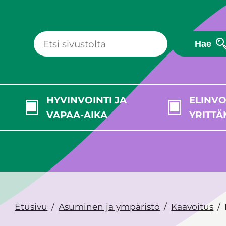
Hae
HYVINVOINTI JA
ELINVO
VAPAA-AIKA
YRITTÄ
Etusivu
Asuminen ja ympäristö
Kaavoitus