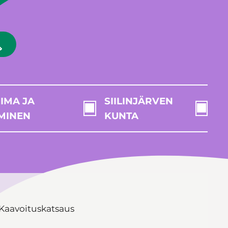
IMA JA
SIILINJÄRVEN
MINEN
KUNTA
Kaavoituskatsaus