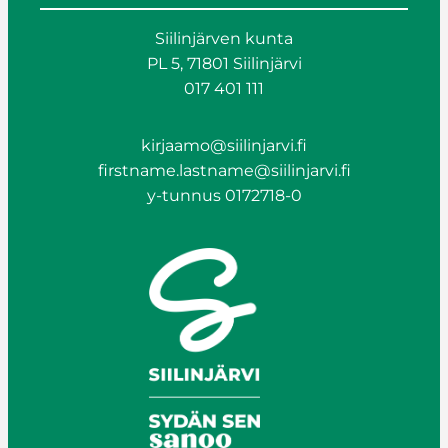
Siilinjärven kunta
PL 5, 71801 Siilinjärvi
017 401 111
kirjaamo@siilinjarvi.fi
firstname.lastname@siilinjarvi.fi
y-tunnus 0172718-0