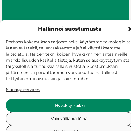
© Siilinjärvi 2025
Hallinnoi suostumusta
Give feedback
Online services
Parhaan kokemuksen tarjoamiseksi käytämme teknologioita
Billing and invoicing
kuten evästeitä, tallentaaksemme ja/tai käyttääksemme
laitetietoja. Näiden tekniikoiden hyväksyminen antaa meille
Accessibility
mahdollisuuden käsitellä tietoja, kuten selauskäyttäytymistä
Cookie policy
tai yksilöllisiä tunnuksia tällä sivustolla. Suostumuksen
Manage consent
jättäminen tai peruuttaminen voi vaikuttaa haitallisesti
tiettyihin ominaisuuksiin ja toimintoihin.
Manage services
Hyväksy kaikki
Vain välttämättömät