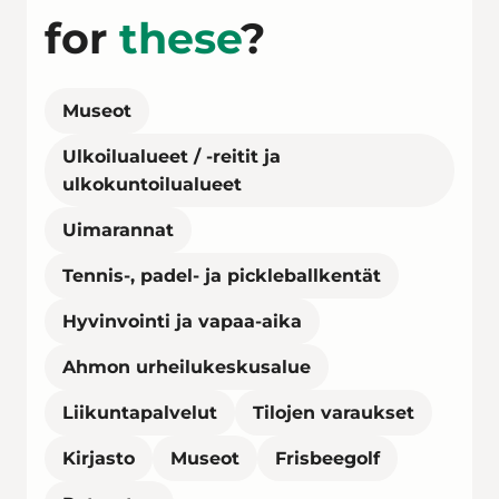
for
these
?
Museot
Ulkoilualueet / -reitit ja
ulkokuntoilualueet
Uimarannat
Tennis-, padel- ja pickleballkentät
Hyvinvointi ja vapaa-aika
Ahmon urheilukeskusalue
Liikuntapalvelut
Tilojen varaukset
Kirjasto
Museot
Frisbeegolf