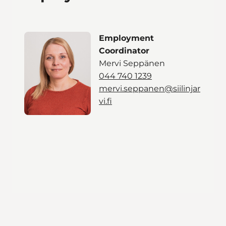
Employment
Coordinator
Mervi Seppänen
044 740 1239
mervi.seppanen@siilinjar
vi.fi