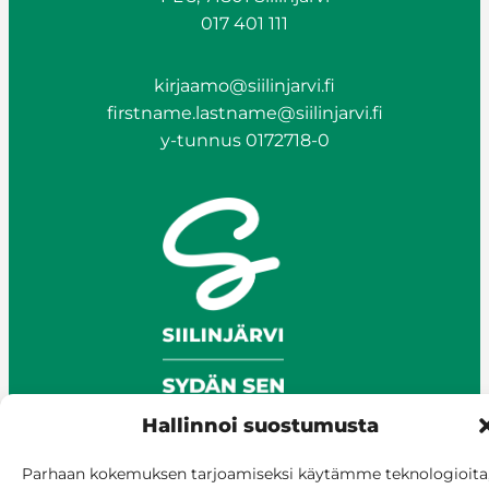
017 401 111
kirjaamo@siilinjarvi.fi
firstname.lastname@siilinjarvi.fi
y-tunnus 0172718-0
Hallinnoi suostumusta
Parhaan kokemuksen tarjoamiseksi käytämme teknologioita