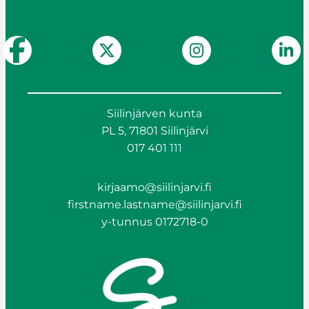
Siilinjärven kunta
PL 5, 71801 Siilinjärvi
017 401 111
kirjaamo@siilinjarvi.fi
firstname.lastname@siilinjarvi.fi
y-tunnus 0172718-0