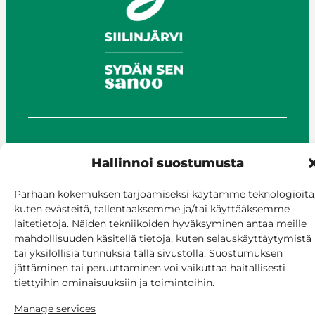
© Siilinjärvi 2025
Hallinnoi suostumusta
Give feedback
Online services
Parhaan kokemuksen tarjoamiseksi käytämme teknologioita
Billing and invoicing
kuten evästeitä, tallentaaksemme ja/tai käyttääksemme
Accessibility
laitetietoja. Näiden tekniikoiden hyväksyminen antaa meille
Cookie policy
mahdollisuuden käsitellä tietoja, kuten selauskäyttäytymistä
tai yksilöllisiä tunnuksia tällä sivustolla. Suostumuksen
Manage consent
jättäminen tai peruuttaminen voi vaikuttaa haitallisesti
tiettyihin ominaisuuksiin ja toimintoihin.
Manage services