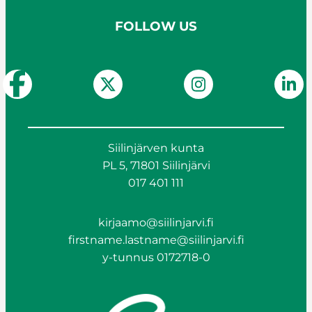
FOLLOW US
Siilinjärven kunta
PL 5, 71801 Siilinjärvi
017 401 111
kirjaamo@siilinjarvi.fi
firstname.lastname@siilinjarvi.fi
y-tunnus 0172718-0