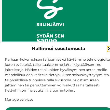
Hallinnoi suostumusta
Parhaan kokemuksen tarjoamiseksi käytämme teknologioita
© Siilinjärvi 2025
kuten evästeitä, tallentaaksemme ja/tai käyttääksemme
laitetietoja. Näiden tekniikoiden hyväksyminen antaa meille
Give feedback
mahdollisuuden käsitellä tietoja, kuten selauskäyttäytymistä
Online services
tai yksilöllisiä tunnuksia tällä sivustolla. Suostumuksen
Billing and invoicing
jättäminen tai peruuttaminen voi vaikuttaa haitallisesti
Accessibility
tiettyihin ominaisuuksiin ja toimintoihin.
Cookie policy
Manage services
Manage consent