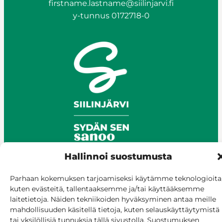
firstname.lastname@siilinjarvi.fi
y-tunnus 0172718-0
Hallinnoi suostumusta
Parhaan kokemuksen tarjoamiseksi käytämme teknologioita
© Siilinjärvi 2025
kuten evästeitä, tallentaaksemme ja/tai käyttääksemme
Give feedback
laitetietoja. Näiden tekniikoiden hyväksyminen antaa meille
Online services
mahdollisuuden käsitellä tietoja, kuten selauskäyttäytymistä
tai yksilöllisiä tunnuksia tällä sivustolla. Suostumuksen
Billing and invoicing