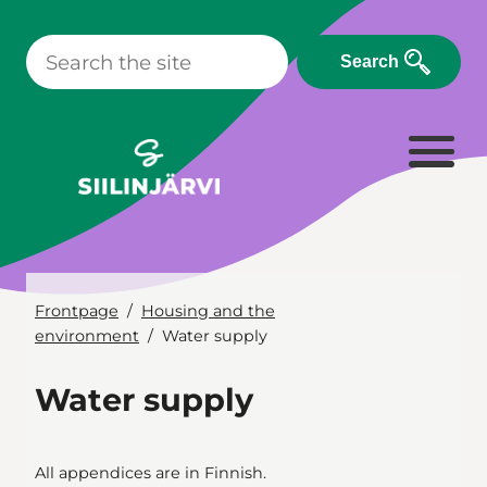
Skip
to
Search
content
Frontpage
Housing and the
environment
Water supply
Water supply
All appendices are in Finnish.